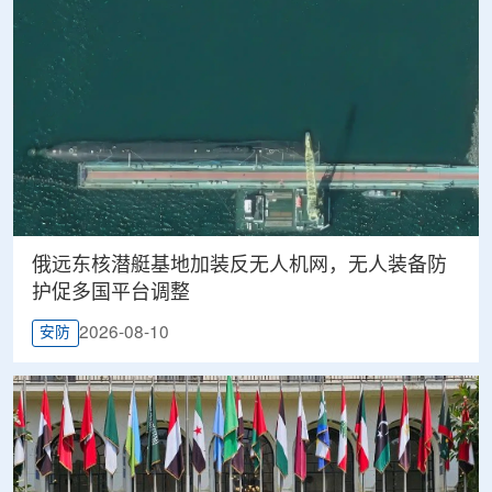
俄远东核潜艇基地加装反无人机网，无人装备防
护促多国平台调整
2026-08-10
安防