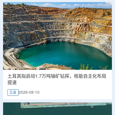
土耳其拟启动1.7万吨铀矿钻探，核能自主化布局
提速
2026-08-10
工业