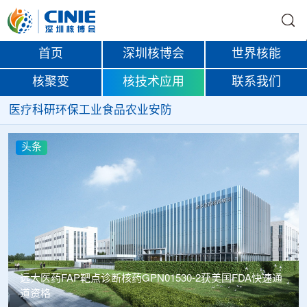
首页
深圳核博会
世界核能
核聚变
核技术应用
联系我们
医疗
科研
环保
工业
食品
农业
安防
头条
远大医药FAP靶点诊断核药GPN01530-2获美国FDA快速通
道资格