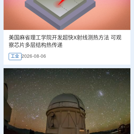
美国麻省理工学院开发超快X射线测热方法 可观
察芯片多层结构热传递
2026-08-06
工业