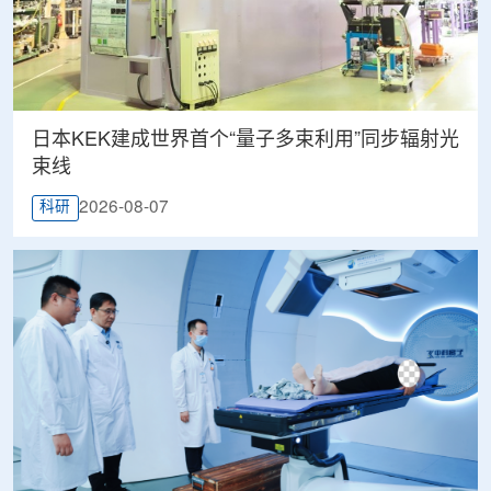
日本KEK建成世界首个“量子多束利用”同步辐射光
束线
2026-08-07
科研