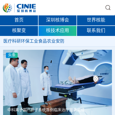
首页
深圳核博会
世界核能
核聚变
核技术应用
联系我们
医疗
科研
环保
工业
食品
农业
安防
头条
韩国忠清北道上半年农水产品放射性检测结果达标