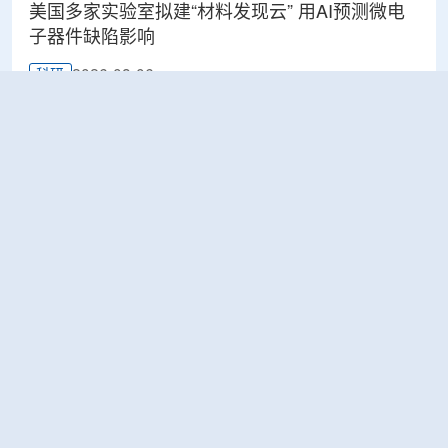
美国多家实验室拟建“材料发现云” 用AI预测微电
子器件缺陷影响
2026-08-06
科研
Rosatom选定SNIIP为辐射控制系统首席设计机
构，统管核设施放射仪表标准化与进口替代保障