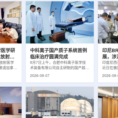
射医学研
中科离子国产质子系统首例
印尼B
向放射性
临床治疗圆满完成
展，涉
院放射医学
8月7日上午，合肥中科离子医学技
辐照应
印度尼西亚
邀请加拿大
术装备有限公司自主研制的国产超导
近日在雅
症中心林国
回旋质子治疗系统，在合肥离子医学
究成果。
2026-08-07
2026-08-
腺癌诊断与
中心完成首例临床试验受试者治疗。
表示，相
原靶向放射
这是国内首台国产超导回旋质子放射
畴，应用
。报告会采
治疗系统的重要突破。本例受试者为
粮食和健
，放射所部
肺癌患者。试验所用的超导质子治疗
BRIN
。林国贤教
系统，搭载中科离子自主研发的
药物。这
放射性药物
SC240超导回旋加速器，具有超大照
用于癌症
表135余
射野、360°全周束流配送能力。治
放射性药
交30余项
疗全程依托多模融合4D图像引导精
有重要意