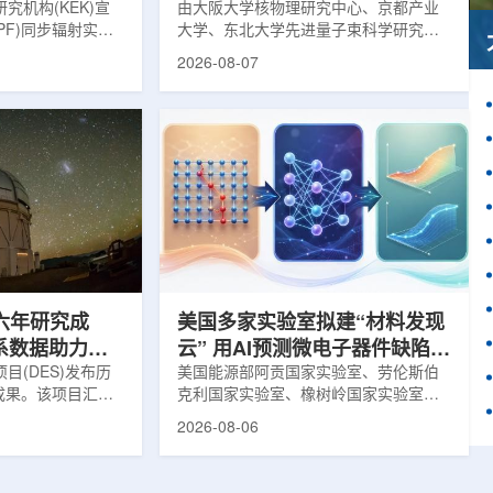
究机构(KEK)宣
由大阪大学核物理研究中心、京都产业
PF)同步辐射实验
大学、东北大学先进量子束科学研究中
-11B光束线已建成世
心、高丽大学、岐阜大学、中国近代物
2026-08-07
光束线，可实现硬X
理研究所、理化学研究所、京都大学、
光束的同步利用。据
台湾中央研究院和加拿大萨斯喀彻温大
-11B由同步辐射学术
学等机构研究人员组成的
设。该网络由大学
LEPS2/Solenoid合作组，首次利用光子
使用、联合研究中
束实验观测到含有反K介子的原子核。这
成，定位为科研和
一成果为确认反K介子原子核的存在提供
束线的主要特点在
了新的实验证据，也为理解高密度核物
件下同时使用硬X射
质和中性子星内部结构提供了重要线
过去需要分别开展的
索。研究团队在日本兵库县大型同步辐
射设施SP...
六年研究成
美国多家实验室拟建“材料发现
星系数据助力约
云” 用AI预测微电子器件缺陷影
目(DES)发布历
响
美国能源部阿贡国家实验室、劳伦斯伯
成果。该项目汇总
克利国家实验室、橡树岭国家实验室和
2013年至2019
西北大学的研究人员正计划开发材料发
2026-08-06
天文图像，记录了
现云平台，利用基于物理学原理的人工
个星系团以及3000
智能框架，预测微小缺陷如何影响微电
用于研究宇宙加速
子器件的性能和寿命。材料发现云可视