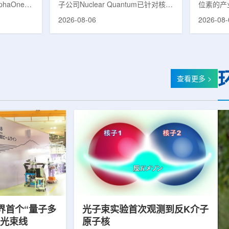
phaOne生
子公司Nuclear Quantum已针对核工
位素的产
8(Th-
业计算模拟中的一项瓶颈提出新方
镥-177
2026-08-06
2026-08-
设施上周宣布
案，尝试将量子计算引入核粒子输运
标产品。
户供货，也
预测，用于支持核医学系统设计等计
示，计划优
业供应阶
算密集型场景。据介绍，传统粒子输
产，后续
行官Jasper
运模拟在核医学系统设计中具有重要
钴-60、
意味着公司
作用，但往往需要大量计算资源，并
177是
批客户交付
伴随较长运行时间，影响研发和优化
用较广的
查看更多 >
设到利用首
效率。Nuclear Quantum此次提出的
于前列腺
的过渡。公
技术，旨在把物理输运模型转化为量
相关放射
，将继续满
子电路，使粒子传播和随机游走动力
Lu-17
..
学能够直接在量子计算框架中表示和
期约为6
模拟。...
制备和患者
界首个“量子多
光子束实验首次观测到反K介子
射光束线
原子核