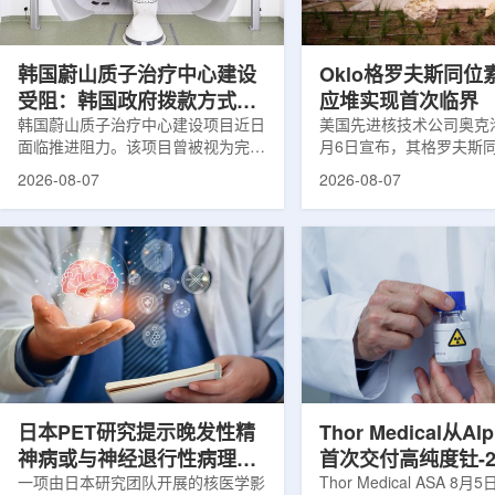
设计与临床优势;二是通过理性优化
放射性药物相关专利申请
分子结构，大幅提高Lu-177标记治
款自研放射性药物的临床
疗性核药的肿瘤靶向性，...
于多...
韩国蔚山质子治疗中心建设
Oklo格罗夫斯同位
受阻：韩国政府拨款方式调
应堆实现首次临界
整影响项目推进
韩国蔚山质子治疗中心建设项目近日
美国先进核技术公司奥克洛(O
面临推进阻力。该项目曾被视为完善
月6日宣布，其格罗夫斯
韩国东南部区域癌症治疗体系的关键
反应堆已在低功率状态下
2026-08-07
2026-08-07
环节，但由于政府医疗财政支持方向
持核链式反应，达到首次
发生变化，单独获得大规模国家拨款
进展距离该项目破土动工
的难度明显上升。据蔚山市8月6日
格罗夫斯同位素试验反应
消息，蔚山市已于去年3月完成质子
片：格罗夫斯)格罗夫斯
治疗中心建设可行性研究及基本规划
反应堆位于美国得克萨斯
制定服务，并开始争取国家拨款。不
特，是美国能源部反应堆
过，韩国保健福祉部回复称，难以单
首个在私人土地上实现临
独为蔚山市提供大型项目资金。此
堆。根据奥克洛介绍，该
前，蔚山市曾计划通过建设质子治疗
发土地起步建设，完成了
中心，构建癌症患者可在区域内完成
工程建设、组件制造或采
手术...
置及...
日本PET研究提示晚发性精
Thor Medical从Al
神病或与神经退行性病理相
首次交付高纯度钍-2
关
一项由日本研究团队开展的核医学影
业供货启动
Thor Medical ASA 8