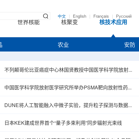
中文
|
English
|
Français
|
Русский
世界核能
核聚变
核技术应用
品
农业
安防
不列颠哥伦比亚癌症中心林国贤教授中国医学科学院放射医学研究所开展学术交流
中国医学科学院放射医学研究所举办PSMA靶向放射性药物学术报告会
DUNE将人工智能融入中微子实验，提升粒子探测与数据处理能力
日本KEK建成世界首个“量子多束利用”同步辐射光束线