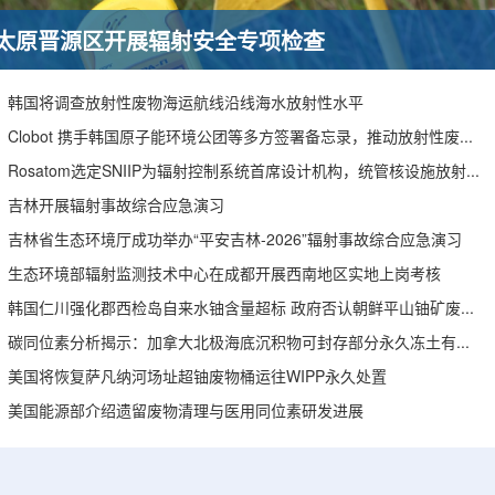
太原晋源区开展辐射安全专项检查
韩国将调查放射性废物海运航线沿线海水放射性水平
Clobot 携手韩国原子能环境公团等多方签署备忘录，推动放射性废物安全管理多机型机器人示范
Rosatom选定SNIIP为辐射控制系统首席设计机构，统管核设施放射仪表标准化与进口替代保障
吉林开展辐射事故综合应急演习
吉林省生态环境厅成功举办“平安吉林-2026”辐射事故综合应急演习
生态环境部辐射监测技术中心在成都开展西南地区实地上岗考核
韩国仁川强化郡西检岛自来水铀含量超标 政府否认朝鲜平山铀矿废水影响
碳同位素分析揭示：加拿大北极海底沉积物可封存部分永久冻土有机碳
美国将恢复萨凡纳河场址超铀废物桶运往WIPP永久处置
美国能源部介绍遗留废物清理与医用同位素研发进展