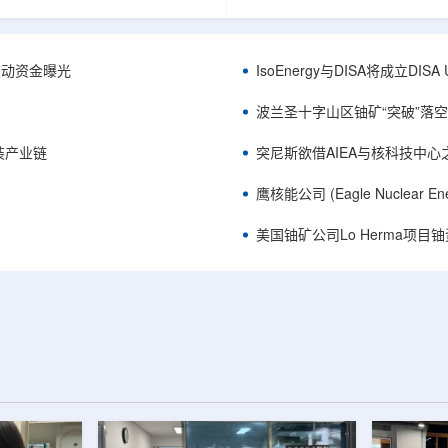
心党委书记王乐力带队赴中油测井
成果已发表于《自然通讯》。随
开展专项技术交流研讨。会上，中
寸不断缩小、功率密度持续提高
究院党委书记万金彬系统介绍了国
为限制性能提升的重要因素。传
套装备、井下探测、岩石物理实
在面对真实电子器件的多层结构
™获被动资金曝光
IsoEnergy与DISA将成立D
解释、深井探测及多源地质数据解
如常用的时域热反射法难以区分
体系，并结合实战案例分享了含油
热传输情况，红外成像等方法也
波兰圣十字山区铀矿“突破”落空，
经验。王乐力介绍了西部中...
上捕捉快速变化。为解决这一问题.
装产业链
突尼斯欲借AIEA与核科技中
鹰核能公司 (Eagle Nuclea
美国铀矿公司Lo Herma项目