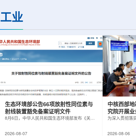
热正成为限制性能提升的重要因素。传
膨胀和宇宙结构演化。
统热流测量方法在面对真实电子器件的
费米实验室制造了一台
工业
多层结构时存在局限，例如常用的时域
像素数字相机DECa
热反射法难以区分不同材料层中的热传
于智利安第斯山脉的
输情况，红外成像等方法也难以在微小
会托洛洛山美洲际天
尺度上捕捉快速变化。为解决这一问
远镜上。(图片由Reida
题...
加速...
生态环境部公告66项放射性同位素与
中核西部地
射线装置豁免备案证明文件
究院开展业
8月6日，中华人民共和国生态环境部发布《关于
为深入贯彻落
放射性同位素与射线装置豁免备案证明文件的公
气测井与铀矿
告》。公告称，根据《放射性同位素与射线装置
业科研资源共
2026-08-07
2026-08-06