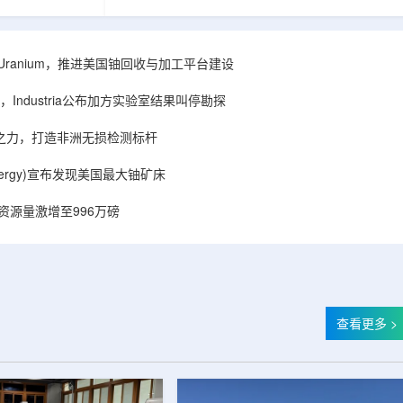
着计算机芯片尺
目旨在提升产能，支持美国海军相关关键项目，
，器件过热正成
并为公司在核能领域的后续增长提供空间和基础
统热流测量方法
设施条件。根据公司披露，新设施位于布鲁克菲
时存在局限，例
尔德帕克里奇路120号，占地约14.1087万平方英
ISA Uranium，推进美国铀回收与加工平台建设
不同材料层中的
尺。工厂建成后，将整合目前分布在康涅狄格州
难以在微小尺度
丹伯里和贝瑟尔三个地点的业务。该设施预计于
Industria公布加方实验室结果叫停勘探
..
2027年初投入使用，若最终设计和租户装修工...
心之力，打造非洲无损检测标杆
r Energy)宣布发现美国最大铀矿床
铀资源量激增至996万磅
查看更多 >