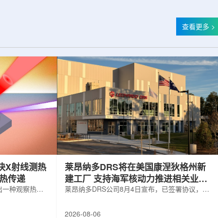
查看更多 >
快X射线测热
莱昂纳多DRS将在美国康涅狄格州新
构热传递
建工厂 支持海军核动力推进相关业务
出一种观察热量
增长
莱昂纳多DRS公司8月4日宣布，已签署协议，将
用于精确测量计
在美国康涅狄格州布鲁克菲尔德新建一座工厂，
变化。相关研究
用于扩大并整合其海军电力系统业务运营。该项
2026-08-06