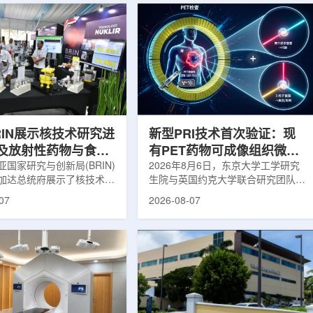
RIN展示核技术研究进
新型PRI技术首次验证：现
及放射性药物与食品
有PET药物可成像组织微环
用
国家研究与创新局(BRIN)
境
2026年8月6日，东京大学工学研究
加达总统府展示了核技术研
生院与英国约克大学联合研究团队宣
BRIN局长阿里夫·萨特里亚
布，已建立一种利用正电子三光子衰
07
2026-08-07
关技术属于和平利用核能范
变的新型几何成像原理，并首次成功
方向不仅包括能源，也覆盖
验证正电子素比率成像(PRI)技术。
康等领域。在健康领域，
该方法可结合现有临床PET显像剂使
正在开发用于核医学的放射性
用，有望为核医学影像提供观察组织
类药物含有放射性物质，可
微环境的新手段。利用正电子-3光子
诊断和治疗。阿里夫表示，
衰变的下一代核医学成像概念图目前
物研发对癌症识别和治疗具
临床PET扫描主要利用正电子双光子
义。在食品领域，BRIN将
湮灭过程显示药物在体内的分布和积