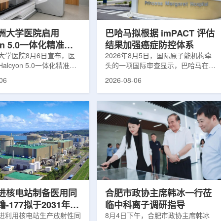
于食品保鲜，重点包括出口
累情况，但对组织缺氧等与疾病恶性
照处理。阿里夫介绍，一些
程度相关的微环境信息捕捉有限。...
.
洲大学医院启用
巴哈马拟根据 imPACT 评估
yon 5.0一体化精准放
结果加强癌症防控体系
方案
大学医院8月6日宣布，医
2026年8月5日，国际原子能机构牵
alcyon 5.0一体化精准放
头的一项国际审查显示，巴哈马在加
决方案，并开始全面用于患
强癌症治疗服务方面具备进一步提升
06
2026-08-06
该系统将高清高速图像采
空间。此次审查为该国改善癌症服务
由度患者位置校正和无标记
协调、缩短诊疗等待时间并提升患者
管理整合到同一治疗流程
治疗效果提出了路线图。巴哈马拿骚
提升图像引导放射治疗的精
玛格丽特公主医院(图片：Pelow
全性。此次实施方案以
Media/Adobe Stock)这项 imPACT
on系统软件5.0版本为基础，集
评估由国际原子能机构、世界卫生组
率锥形束CT成像系统
织/泛美卫生组织和国际癌症研究机
Sight、六自由度患者定位台
构共同开展，应巴哈马卫生与健康部
ic Couch，以及表面引导放
请求进行，重点评估该国癌症防控能
IDENTIFY。亚洲大学医
力和实际需求。6月9日至11日，专
院是韩国首...
家组访...
进核电站制备医用同
合肥市政协主席韩冰一行莅
-177拟于2031年商
临中科离子调研指导
产
进利用核电站生产放射性同
8月4日下午，合肥市政协主席韩冰