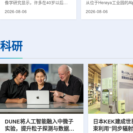
像学研究显示，许多在40岁以后首
从位于Herøya工业园的Al
次出现幻觉、妄想等精神病性症状的
产设施完成首批高纯度钍-22
2026-08-06
2026-08-06
成年人，大脑内存在与阿尔茨海默病
228)客户交付。这是该
及其他神经退行性疾病相关的蛋白异
启动生产后完成的首次客
常沉积。研究纳入37名晚发性精神
标志着AlphaOne进入商
病患者和47名年龄匹配的健康对照
段。Thor Medical首席执
者。研究人员采用淀粉样蛋白PET示
Kurth表示，商业化生产
科研
踪剂^11C-PiB，以及tau蛋白PET示
工业规模制造的开始，首
踪剂^18F-florzolotau，对受试者大
表明公司已完成从产能建
脑中的β-淀粉样蛋白和tau蛋白积累
个工业规模工厂服务客户
情况进行评估。结果显示，晚发性精
司称，随着产能逐步提升
神病患者中，β-淀粉样蛋白阳性...
足靶向α疗法领域对高纯度.
DUNE将人工智能融入中微子
日本KEK建成世
实验，提升粒子探测与数据处
束利用”同步辐