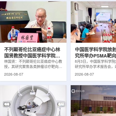
不列颠哥伦比亚癌症中心林
中国医学科学院放
国贤教授中国医学科学院放
究所举办PSMA靶
射医学研究所开展学术交流
林国贤：不列颠哥伦比亚癌症中心教
药物学术报告会
8月3日，中国医学科学
授，其研究聚焦各类肿瘤诊疗靶向放
研究所举办学术报告会，
射性药物开发，迄今已主导/参与发
温哥华不列颠哥伦比亚癌
2026-08-07
2026-08-07
表135余篇同行评议期刊论文，提交
贤教授作题为《用于前列
30余项放射性药物相关专利申请，
治疗的前列腺特异性膜抗
完成自研7款放射性药物的临床转
性药物开发》的学术报告
化，用于多种肿瘤诊疗。报告会上，
取线上线下结合方式举行
林国贤教授基于其团队多年的前沿探
分科研人员和研究生参加
索，系统梳理了针对前列腺癌靶点
授长期从事肿瘤诊疗靶向
PSMA的核药相关研究进展：一是F-
开发研究，已主导或参与发
18标记PSMA靶向PET显像剂的分子
篇同行评议期刊论文，提