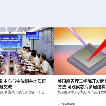
为了实现DES，
化图，这是一个基于物理学原理的人工
极其灵敏的5.7亿
智能框架，它整合了实验数据、模拟和
m，并将其安装在位
高性能计算，用于预测微小缺陷如何影
美国国家科学基金
响微电子器件的性能和寿命。(图片由
文台的布兰科4米望
ChatGPT 提供。)微电子器件广泛用于
r Hahn/费米国家
智能手机、笔记本电脑、安全通信和人
工...
勘中心与中油测井地质研
美国麻省理工学院开发超
务交流
方法 可观察芯片多层结
实国家能源资源安全战略，推动油
美国麻省理工学院研究人员开发
地质勘查技术互融互通，促进跨行
在多层材料中传递的新方法，可
享与关键技术联合攻关，近日，中
算机芯片等电子器件内部的热流
2026-08-06