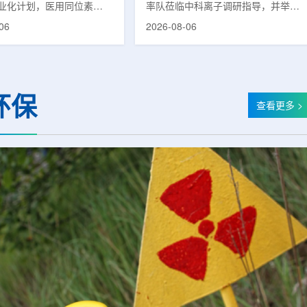
业化计划，医用同位素
率队莅临中科离子调研指导，并举行
(Lu-177)被列为首个商业化目
座谈交流。市人大常委会副主任雍凤
06
2026-08-06
韩国水力与原子能公司表
山，市政协秘书长苏祥、市产投集团
先实现Lu-177商业化生
董事长江鑫、市政协教科卫体委主任
还可能将产品范围扩大至
张晓峰、市工信局副局长郭梅参加。
氚-3和氦-3等同位素。Lu-
中国科学院合肥物质科学研究院副院
当前全球放射性药物市场中应
长宋云涛，中科离子董事长刘璐，总
环保
治疗性放射性同位素，可用
经理陈永华，副总经理丁开忠、李
查看更多 >
癌、神经内分泌肿瘤等疾病
俊、光若怀陪同。韩冰一行详细了解
性药物。此前，韩国所需
中科离子产业布局、经营情况，重点
7完全依赖进口。由于其半衰
围绕核医疗及高端装备关键技术突
.6天，从生产、运输到药物
破、成果转化落地及产业化发展等方
给药...
面开...