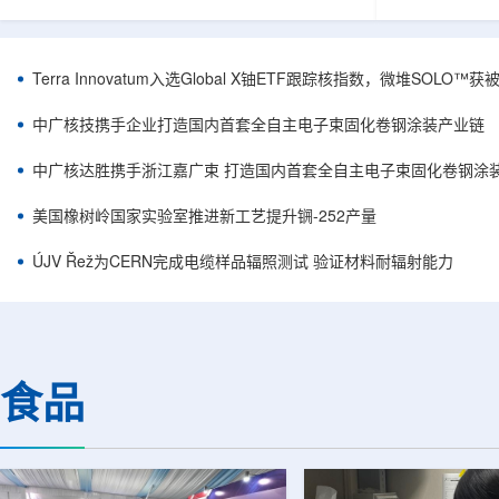
安全和防护管理办法》第五十四条有关规定，现
核西部地勘中
将各省级生态环境主管部门报送的、已获得豁免
地质研究院，
备案证明文件的活动，以及活动中涉及的射线装
油测井地质研
置、放射源或非密封放射性物质予以公告。随公
内油气测井成
Terra Innovatum入选Global X铀ETF跟踪核指数，微堆SOLO
告发布的汇总表共列出66项备案记录，涉及山
验、智能测井
东、天津、上海、河北、四川、甘肃、安徽、河
析等成熟技术
中广核技携手企业打造国内首套全自主电子束固化卷钢涂装产业链
南、辽宁等地相关单位。备案内容涵盖...
气盆地铀矿勘查
中广核达胜携手浙江嘉广束 打造国内首套全自主电子束固化卷钢涂
美国橡树岭国家实验室推进新工艺提升锎-252产量
ÚJV Řež为CERN完成电缆样品辐照测试 验证材料耐辐射能力
食品