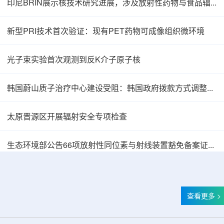
印尼BRIN展示核技术研究进展，涉及放射性药物与食品辐照应用
新型PRI技术首次验证：现有PET药物可成像组织微环境
光子束实验首次观测到反K介子原子核
韩国蔚山质子治疗中心建设受阻：韩国政府拨款方式调整影响项目推进
太原晋源区开展辐射安全专项检查
韩国忠清北道上半年农水产品放射性检测结果达
生态环境部公告66项放射性同位素与射线装置豁免备案证明文件
查看更多 >