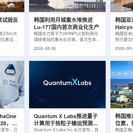
，并完成7
准定位，能实现动态适配、精准治
核技术用
转化，应用
疗。设备运行平稳低噪，治疗控制软
水果的辐
件运...
进口国要..
素试验反
韩国利用月城重水堆推进
韩国亚
Lu-177国内首次商业化生产
Halc
klo)8
韩国水力原子力(KHNP)计划利用月
射治疗
韩国亚洲
同位素试验
城核电站的重水反应堆，首次在本土
院已建立H
实现可控自
生产用于癌症治疗的放射性同位素
射治疗解
2026-08-06
2026-08-
临界。这一
镥-177(Lu-177)。目前韩国完全依赖
者治疗。
不到一年。
进口该原料，这给当地的放射性药物
集、六自
堆设施(图
企业如Cellbion和FutureChem带来
实时运动
低功率试验
了成本压力和供应不稳定因素。行业
中，用于
州洛克哈
内普遍认为国内生产将有助于构建多
准度和安
试点计划下
元化的供应链并缩短运输时间。此次
Halcy
界的反应
计划的首要目标是实现镥-177的商业
成高分辨
设施从未开
化生产，预计在2028年进行试生
Hyper
土建开挖、
产，并在2031年开始全面量产。之
Dynam
购、燃料配
后，韩国水力原子力还将扩大生产范
射治疗系统
围至钴...
院表示，该
phaOne
Quantum X Labs推进量子
韩国推
28，商
计算用于核粒子输运预测模
位素，镥
月5日宣布，已
拟
Quantum X Labs Inc.近日宣布，其
业化生
韩国正推