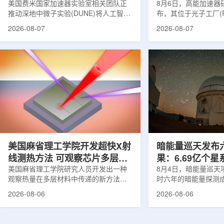
理能力
美国费米国家加速器实验室相关团队正
8月6日，高能加速器研
推动深地中微子实验(DUNE)将人工智能
布，其位于光子工厂(
和机器学习工具融入实验设计、探测器
装置的BL-11A和BL
2026-08-07
2026-08-07
运行与数据分析流程，以提升中微子相
界首个量子多束利用
互作用识别、事件分类和探测器管理能
射线与软X射线两束
力。DUNE位于长基线中微子设施，目
介绍，BL-11A和BL
前已开始安装大型中微子探测器模块的
基础设施网络合作建
结构元件。该实验由近探测器和远探测
联合使用机构及联合
器组成：近探测器位于费米实验室，远
心的同步辐射装置组
探测器设在南达科他州桑福德地下研究
教育基础设施。新光
设施地下约1英里处。两个探测器都将采
于，可在同一实验条
用液氩时间投影室技术，用于记录中微
线和软X射线，完成
子...
观...
美国麻省理工学院开发超快X射
暗能量巡天发布
线测热方法 可观察芯片多层结
果：6.69亿个
构热传递
美国麻省理工学院研究人员开发出一种
束宇宙加速膨胀
8月4日，暗能量巡天项
观察热量在多层材料中传递的新方法，
时六年的暗能量探测
可用于精确测量计算机芯片等电子器件
形成18篇相关论文，基于
2026-08-06
2026-08-06
内部的热流变化。相关研究成果已发表
年间获取的近30万张
于《自然通讯》。随着计算机芯片尺寸
6.69亿个星系、数千
不断缩小、功率密度持续提高，器件过
多颗超新星的信息，