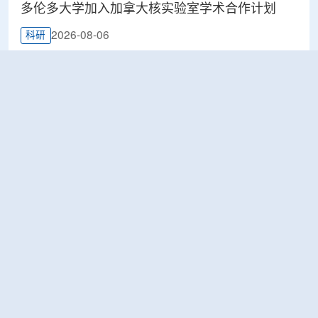
多伦多大学加入加拿大核实验室学术合作计划
2026-08-06
科研
Terra Innovatum入选Global X铀ETF跟踪核指
数，微堆SOLO™获被动资金曝光
2026-08-06
工业