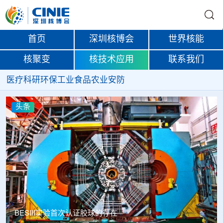
首页
深圳核博会
世界核能
核聚变
核技术应用
联系我们
医疗
科研
环保
工业
食品
农业
安防
头条
BESIII实验首次认证胶球的存在