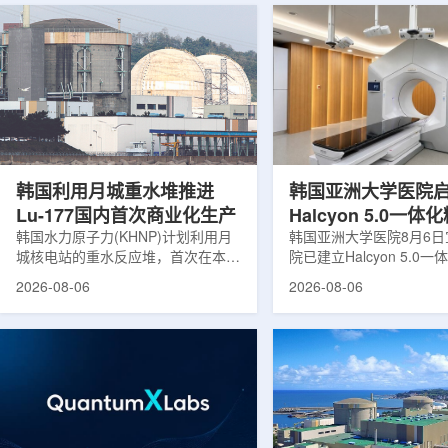
韩国利用月城重水堆推进
韩国亚洲大学医院
Lu-177国内首次商业化生产
Halcyon 5.0一
韩国水力原子力(KHNP)计划利用月
射治疗方案
韩国亚洲大学医院8月6
城核电站的重水反应堆，首次在本土
院已建立Halcyon 5.0
生产用于癌症治疗的放射性同位素
射治疗解决方案，并开始
2026-08-06
2026-08-06
镥-177(Lu-177)。目前韩国完全依赖
者治疗。该系统将高清高
进口该原料，这给当地的放射性药物
集、六自由度患者位置校
企业如Cellbion和FutureChem带来
实时运动管理整合到同一
了成本压力和供应不稳定因素。行业
中，用于提升图像引导放
内普遍认为国内生产将有助于构建多
准度和安全性。此次实施
元化的供应链并缩短运输时间。此次
Halcyon系统软件5.0
计划的首要目标是实现镥-177的商业
成高分辨率锥形束CT成
化生产，预计在2028年进行试生
HyperSight、六自由度