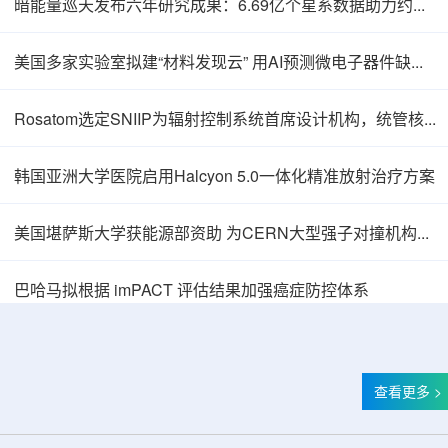
暗能量巡天发布六年研究成果：6.69亿个星系数据助力约束宇宙加速膨胀
美国多家实验室拟建“材料发现云” 用AI预测微电子器件缺陷影响
Rosatom选定SNIIP为辐射控制系统首席设计机构，统管核设施放射仪表标准化与进口替代保障
韩国亚洲大学医院启用Halcyon 5.0一体化精准放射治疗方案
美国堪萨斯大学获能源部资助 为CERN大型强子对撞机构建新一代探测器
巴哈马拟根据 imPACT 评估结果加强癌症防控体系
查看更多 >