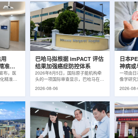
启用
巴哈马拟根据 imPACT 评估
日本P
体化精准放
结果加强癌症防控体系
神病或
日宣布，医
2026年8月5日，国际原子能机构牵
关
一项由日
一体化精准放
头的一项国际审查显示，巴哈马在加
像学研究
全面用于患
强癌症治疗服务方面具备进一步提升
次出现幻
2026-08-06
2026-08-
速图像采
空间。此次审查为该国改善癌症服务
成年人，
正和无标记
协调、缩短诊疗等待时间并提升患者
及其他神
治疗流程
治疗效果提出了路线图。巴哈马拿骚
常沉积。
射治疗的精
玛格丽特公主医院(图片：Pelow
病患者和
方案以
Media/Adobe Stock)这项 imPACT
者。研究
版本为基础，集
评估由国际原子能机构、世界卫生组
踪剂^11C
像系统
织/泛美卫生组织和国际癌症研究机
踪剂^18F
患者定位台
构共同开展，应巴哈马卫生与健康部
脑中的β-