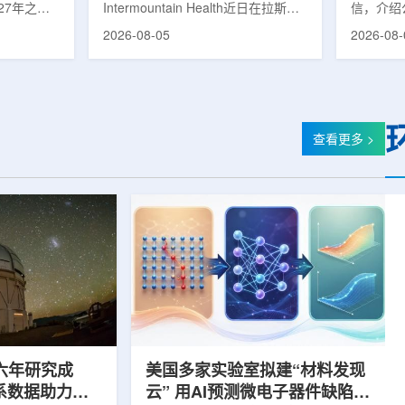
27年之前
Intermountain Health近日在拉斯维
信，介绍
速器
的研制工
加斯西南部启用一座新的门诊诊所。
务业绩公
2026-08-05
2026-08-
勒共和国咨
该诊所名为Badura Clinic，建筑面积
展。公司
关进展。视
约9万平方英尺，位于Spring Valley
2026年
像设备时，
地区，是该医疗系统在内华达州首个
期增长超
伊尔·穆拉
新建项目。Badura Clinic为三层建
部门202
况。穆拉什
筑，于7月30日举行剪彩仪式和社区
元，高于2
由俄罗斯国
开放日活动后正式开放。该诊所整合
相关业务
查看更多 >
该设备预计
了此前分布在拉斯维加斯谷多个地点
子影像和
随后表示，
的初级保健和部分专科服务，面向儿
在同位素业务
本国研制的
童、成人及老年患者提供更集中的医
称，其硅-
若按计划
疗服务。根据介绍，诊所服务范围包
入商业生
括成人及...
2026年下
六年研究成
美国多家实验室拟建“材料发现
星系数据助力约
云” 用AI预测微电子器件缺陷影