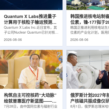
产，并在2031年开始全面量产。之
Dynamic Couch，以
后，韩国水力原子力还将扩大生产范
射治疗系统IDENTIFY
围至钴...
院表示，该院是韩国首...
Quantum X Labs推进量子
韩国推进核电站制
计算用于核粒子输运预测模
位素，镥-177拟于2
拟
Quantum X Labs Inc.近日宣布，其
业化生产
韩国正推进利用核电站生
子公司Nuclear Quantum已针对核工
位素的产业化计划，医用
业计算模拟中的一项瓶颈提出新方
镥-177(Lu-177)被列
2026-08-06
2026-08-06
案，尝试将量子计算引入核粒子输运
标产品。韩国水力与原子
预测，用于支持核医学系统设计等计
示，计划优先实现Lu-17
算密集型场景。据介绍，传统粒子输
产，后续还可能将产品范
运模拟在核医学系统设计中具有重要
钴-60、氚-3和氦-3等同位
作用，但往往需要大量计算资源，并
177是当前全球放射性药
伴随较长运行时间，影响研发和优化
用较广的治疗性放射性同
效率。Nuclear Quantum此次提出的
于前列腺癌、神经内分泌
技术，旨在把物理输运模型转化为量
相关放射性药物。此前，
子电路，使粒子传播和随机游走动力
Lu-177完全依赖进口。
学能够直接在量子计算框架中表示和
期约为6.6天，从生产、
模拟。...
制备和患者给药...
构筑自主可控核药“大动脉”
俄罗斯计划2027年
绘就普惠医疗新蓝图——专
产核磁共振成像仪
访中国同辐总工程师、中核
7月28日，由中国同位素与辐射行业
8月1日，俄罗斯总理米哈