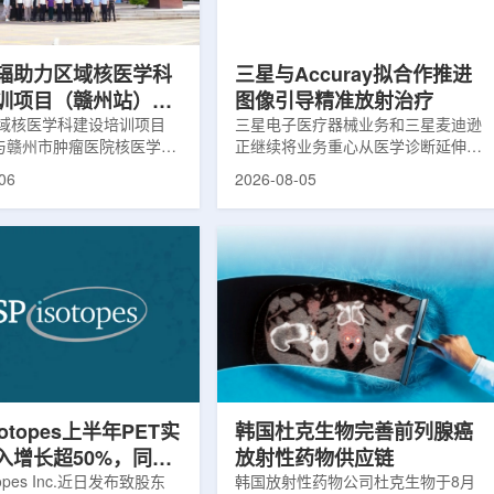
评估。结果显示，晚发性精
司称，随着产能逐步提升，将继续满
，β-淀粉样蛋白阳性...
足靶向α疗法领域对高纯度...
辐助力区域核医学科
三星与Accuray拟合作推进
训项目（赣州站）与
图像引导精准放射治疗
肿瘤医院核医学诊疗
域核医学科建设培训项目
三星电子医疗器械业务和三星麦迪逊
)与赣州市肿瘤医院核医学诊
正继续将业务重心从医学诊断延伸至
建设项目同步启动
建设项目在赣州市肿瘤医院
治疗领域。8月5日，三星HME美国
06
2026-08-05
。中华医学会核医学分会专
公司与美国放射外科公司Accuray宣
中国同辐、原子高科相关代
布签署一份不具约束力的合作意向
展调研交流，江西省内各级
书，双方计划围绕基于容积成像的精
200余名医务人员参会。启
准放射治疗解决方案开展合作探讨。
赣州市肿瘤医院核医学科主
根据意向书，双方拟研究将三星移动
主持。赣州市卫生健康委员
CT扫描仪BodyTom与Accuray机器
傅伟、中华医学会核医学分
人放射外科平台CyberKnife相结合。
员汪静、赣州市肿瘤医院党
该合作方向旨在把高分辨率三维成像
兴伟出席并致辞。汪静表
能力与图像引导机器人放射外科技术
学在肿瘤等重大疾病...
连接起来，使医务人员能够更准确地
确...
sotopes上半年PET实
韩国杜克生物完善前列腺癌
入增长超50%，同位
放射性药物供应链
设施推进商业生产
otopes Inc.近日发布致股东
韩国放射性药物公司杜克生物于8月