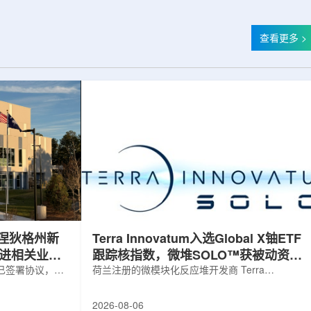
查看更多 >
涅狄格州新
Terra Innovatum入选Global X铀ETF
推进相关业务
跟踪核指数，微堆SOLO™获被动资金
，已签署协议，将
曝光
荷兰注册的微模块化反应堆开发商 Terra
新建一座工厂，
Innovatum Global N.V.(NASDAQ: NKLR)于2026
业务运营。该项
年8月3日开盘起纳入 Solactive 全球铀与核部件总
2026-08-06