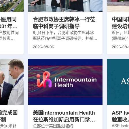
及表面引导放
请求进行，重点评估该国癌症防控能
情况进行
。亚洲大学医
力和实际需求。6月9日至11日，专
神病患者中
家组访...
备医用同
合肥市政协主席韩冰一行莅
中国同
031年商
临中科离子调研指导
建设培
产放射性同
8月4日下午，合肥市政协主席韩冰
赣州市
近日，区
同位素
率队莅临中科离子调研指导，并举行
(赣州站
高质量
为首个商业化目
座谈交流。市人大常委会副主任雍凤
疗高质量
2026-08-06
2026-08-
能公司表
山，市政协秘书长苏祥、市产投集团
同步启动
7商业化生
董事长江鑫、市政协教科卫体委主任
家组以及
围扩大至
张晓峰、市工信局副局长郭梅参加。
表到院开
素。Lu-
中国科学院合肥物质科学研究院副院
医疗机构
物市场中应
长宋云涛，中科离子董事长刘璐，总
动仪式由
位素，可用
经理陈永华，副总经理丁开忠、李
任杨传盛
肿瘤等疾病
俊、光若怀陪同。韩冰一行详细了解
会副主任
韩国所需
中科离子产业布局、经营情况，重点
会主任委
由于其半衰
围绕核医疗及高端装备关键技术突
委书记黄
运输到药物
破、成果转化落地及产业化发展等方
示，核医
面开...
前完成国
美国Intermountain Health
ASP I
研制
在拉斯维加斯启用新门诊诊
验室收
伊尔·米舒
所，配置PET/CT和直线加
总部位于美国盐湖城的
素浓缩
ASP Is