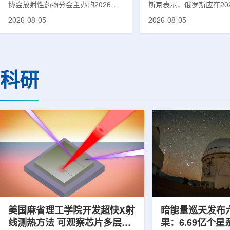
协会放射性药物分会主办的2026年
斯京表示，俄罗斯应在20
集团首席科学家刘蕴韬
放射性药物创新发展大会在山西省太
完成国产核磁共振成像仪
2026-08-05
2026-08-05
原市举行。作为中核集团核技术应用
作。米舒斯京在访问克孜
的核心平台，中国同辐股份有限公司
询诊断中心期间了解了相
(以下简称：中国同辐)在推动核医疗
察中心已安装的磁共振成
科技自立自强与普惠民生方面发挥着
他向俄罗斯卫生部长米哈
压舱石的作用。在大会间隙，中国同
什科询问国产设备研发情
科研
辐党委委员、总工程师、中核集团首
科表示，相关研发工作正
席科学家刘蕴韬接受记者专访时表
家原子能公司推进，并称
示，中国同辐将加快在建医药中心投
将在明年完成。米舒斯京
产运行，加快智慧核医学系统布局，
希望俄罗斯明年能够拥有
持续缩小城乡核医疗资源差距。同
核磁共振成像仪。该设备
时，以...
完...
美国麻省理工学院开发超快X射
暗能量巡天发布
线测热方法 可观察芯片多层结
果：6.69亿个