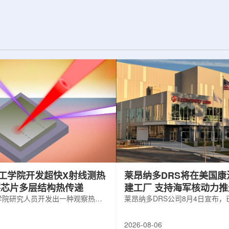
纪的胶球存在之
实验室和原子能公司有限公司(AECL)正
子色动力学理论提
式确立了合作关系。该学术合作计划将
表明一类全新物质
为参学院校提供进入国家级实验室基础
的物质的存在。原
设施、技术和专业知识的渠道，合作领
成，质子和中子又
域涵盖清洁能源、医疗健康、环境修复
间靠胶子传递强相
以及国家安全等多个方面。此次...
工学院开发超快X射线测热
莱昂纳多DRS将在美国康
察芯片多层结构热传递
建工厂 支持海军核动力
学院研究人员开发出一种观察热量
增长
莱昂纳多DRS公司8月4日宣布
传递的新方法，可用于精确测量计
在美国康涅狄格州布鲁克菲尔德
子器件内部的热流变化。相关研究
用于扩大并整合其海军电力系统
2026-08-06