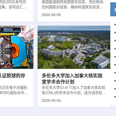
目(DES)发布历
响
美国能源部阿贡国家实验室、劳伦斯伯
成果。该项目汇总
克利国家实验室、橡树岭国家实验室和
2013年至2019
西北大学的研究人员正计划开发材料发
2026-08-06
天文图像，记录了
现云平台，利用基于物理学原理的人工
个星系团以及3000
智能框架，预测微小缺陷如何影响微电
用于研究宇宙加速
子器件的性能和寿命。材料发现云可视
为了实现DES，
化图，这是一个基于物理学原理的人工
极其灵敏的5.7亿
智能框架，它整合了实验数据、模拟和
m，并将其安装在位
高性能计算，用于预测微小缺陷如何影
美国国家科学基金
响微电子器件的性能和寿命。(图片由
文台的布兰科4米望
ChatGPT 提供。)微电子器件广泛用于
r Hahn/费米国家
智能手机、笔记本电脑、安全通信和人
工...
次认证胶球的存
多伦多大学加入加拿大核实验
室学术合作计划
京正负电子对撞机
多伦多大学(U of T)加入了加拿大核实验
ESIII)国际合作组
室(CNL)的学术合作计划，成为该项目中
理大会(ICHEP
的第十家参与机构。这项举措旨在加强
2026-08-06
大会报告的形式宣布：
加拿大的核能人才储备并支持相关研
BESIII实验建立
究。在施瓦茨·赖斯曼创新园区举行了签
整证据链，解开了
约仪式，标志着多伦多大学、加拿大核