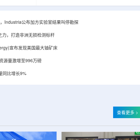
相关关键项目，
回报指数——该指数正是 Global X 铀ETF(NYSE
提供空间和基础
Arca: URA，资管超50亿美元)的跟踪基准，本次
施位于布鲁克菲
随 Solactive 定期再平衡生效。公司联合创始人兼
.1087万平方英
CEO Alessandro Petruzzi 称，这使被动/主题投
Industria公布加方实验室结果叫停勘探
布在康涅狄格州
资者可通过指数直接触达其 SOLO™ 微堆故事，
。该设施预计于
与 Cameco、Kazatomprom、Centrus、Oklo、
心之力，打造非洲无损检测标杆
租户装修工...
NuScale、X-energy、三菱重...
r Energy)宣布发现美国最大铀矿床
铀资源量激增至996万磅
量同比增长9%
查看更多 >