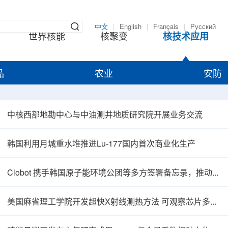
中文
|
English
|
Français
|
Русский
世界核能
核聚变
核技术应用
品
农业
安防
中核西部地勘中心与中油测井地质研究院开展业务交流
韩国利用月城重水堆推进Lu-177国内首次商业化生产
Clobot 携手韩国原子能环境公团等多方签署备忘录，推动放射性废物安全管理多机型机器人示范
美国麻省理工学院开发超快X射线测热方法 可观察芯片多层结构热传递