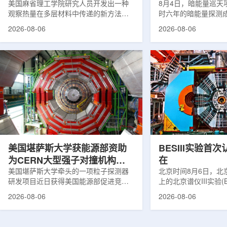
构热传递
美国麻省理工学院研究人员开发出一种
束宇宙加速膨胀
8月4日，暗能量巡天项
观察热量在多层材料中传递的新方法，
时六年的暗能量探测
可用于精确测量计算机芯片等电子器件
形成18篇相关论文，基于
2026-08-06
2026-08-06
内部的热流变化。相关研究成果已发表
年间获取的近30万张
于《自然通讯》。随着计算机芯片尺寸
6.69亿个星系、数千
不断缩小、功率密度持续提高，器件过
多颗超新星的信息，
热正成为限制性能提升的重要因素。传
膨胀和宇宙结构演化。
统热流测量方法在面对真实电子器件的
费米实验室制造了一台
多层结构时存在局限，例如常用的时域
像素数字相机DECa
热反射法难以区分不同材料层中的热传
于智利安第斯山脉的
输情况，红外成像等方法也难以在微小
会托洛洛山美洲际天
尺度上捕捉快速变化。为解决这一问
远镜上。(图片由Reida
题...
加速...
美国堪萨斯大学获能源部资助
BESIII实验首
为CERN大型强子对撞机构建
在
新一代探测器
美国堪萨斯大学牵头的一项粒子探测器
北京时间8月6日，北
研发项目近日获得美国能源部促进竞争
上的北京谱仪III实验(B
性研究的既定计划(DOE EPSCoR)资
在巴西举行的国际高能物
2026-08-06
2026-08-06
助。该项目资助金额为100万美元，将用
2026)上，以特别
于为欧洲核子研究中心(CERN)大型强子
经过15年的持续研究，
对撞机(LHC)上的紧凑型μ子螺线管实验
了证明胶球存在的完