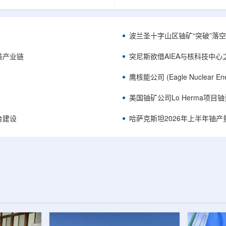
《自然通讯》。随着计算机芯片尺
目旨在提升产能，支持美国海军
功率密度持续提高，器件过热正成
并为公司在核能领域的后续增长
升的重要因素。传统热流测量方法
设施条件。根据公司披露，新设
子器件的多层结构时存在局限，例
尔德帕克里奇路120号，占地约14
波兰圣十字山区铀矿“突破”落空，
热反射法难以区分不同材料层中的
尺。工厂建成后，将整合目前分
红外成像等方法也难以在微小尺度
丹伯里和贝瑟尔三个地点的业务
装产业链
突尼斯欲借AIEA与核科技中
。为解决这一问题...
2027年初投入使用，若最终设计和
鹰核能公司 (Eagle Nuclea
美国铀矿公司Lo Herma项目
平台建设
哈萨克斯坦2026年上半年铀产