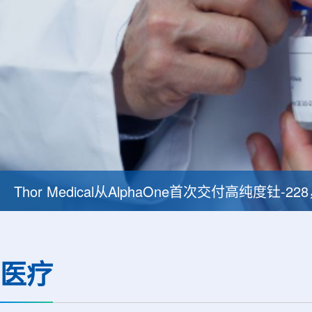
Thor Medical从AlphaOne首次交付高纯度钍-
医疗