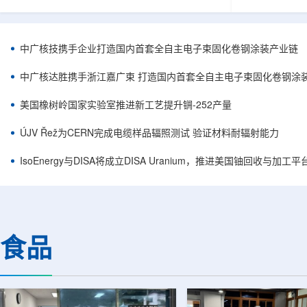
核西部地勘中心党委书记王乐力带队赴中油测井
成果已发表于
地质研究院，开展专项技术交流研讨。会上，中
寸不断缩小、
油测井地质研究院党委书记万金彬系统介绍了国
为限制性能提
内油气测井成套装备、井下探测、岩石物理实
在面对真实电
中广核技携手企业打造国内首套全自主电子束固化卷钢涂装产业链
验、智能测井解释、深井探测及多源地质数据解
如常用的时域
析等成熟技术体系，并结合实战案例分享了含油
热传输情况，
中广核达胜携手浙江嘉广束 打造国内首套全自主电子束固化卷钢涂
气盆地铀矿勘查经验。王乐力介绍了西部中...
上捕捉快速变化
美国橡树岭国家实验室推进新工艺提升锎-252产量
ÚJV Řež为CERN完成电缆样品辐照测试 验证材料耐辐射能力
IsoEnergy与DISA将成立DISA Uranium，推进美国铀回收与加工
食品