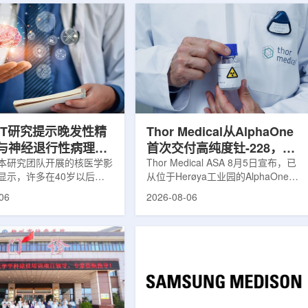
ET研究提示晚发性精
Thor Medical从AlphaOne
与神经退行性病理相
首次交付高纯度钍-228，商
本研究团队开展的核医学影
业供货启动
Thor Medical ASA 8月5日宣布，已
显示，许多在40岁以后首
从位于Herøya工业园的AlphaOne生
觉、妄想等精神病性症状的
产设施完成首批高纯度钍-228(Th-
06
2026-08-06
大脑内存在与阿尔茨海默病
228)客户交付。这是该设施上周宣布
经退行性疾病相关的蛋白异
启动生产后完成的首次客户供货，也
研究纳入37名晚发性精神
标志着AlphaOne进入商业供应阶
47名年龄匹配的健康对照
段。Thor Medical首席执行官Jasper
人员采用淀粉样蛋白PET示
Kurth表示，商业化生产意味着公司
-PiB，以及tau蛋白PET示
工业规模制造的开始，首批客户交付
-florzolotau，对受试者大
表明公司已完成从产能建设到利用首
淀粉样蛋白和tau蛋白积累
个工业规模工厂服务客户的过渡。公