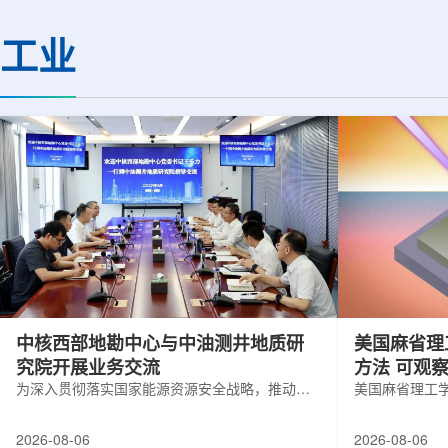
(CMS)设计和建造两台高亮度零度量能
困扰学术界近半个世
器(HL-ZDC)。该项目周期为四年，由堪
谜。该发现不仅为量
工业
萨斯大学物理与天文系教授迈克尔·默里
供了决定性验证，也
和堪萨斯大学杰出教授克里斯托夫·罗永
形态——纯由力构成
共同领导。其中，默里同时担任CMS高
子核由质子和中子组
亮度零度量能器升级项目负责人。...
由夸克组成。夸克之
互...
中核西部地勘中心与中油测井地质研
美国麻省理
究院开展业务交流
方法 可观
为深入贯彻落实国家能源资源安全战略，推动油
美国麻省理工
气测井与铀矿地质勘查技术互融互通，促进跨行
在多层材料中
业科研资源共享与关键技术联合攻关，近日，中
算机芯片等电
2026-08-06
2026-08-06