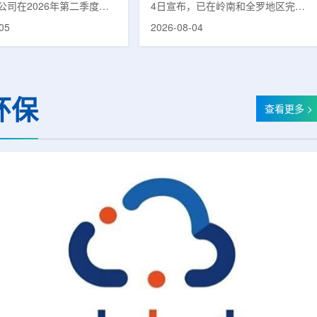
公司在2026年第二季度财
4日宣布，已在岭南和全罗地区完成
布前各业务板块的运营进
前列腺癌诊断用放射性药物
05
2026-08-04
表示，旗下PET实验室部门
ProstaSeek(活性成分：18F-
上半年有机收入较2025年同
plotupolastat)的供应链建设。该药
过50%。按照目前预期，该
物靶向前列腺特异性膜抗原
6年全年收入约为1400万美
(PSMA)，两地所有开展PET-CT检查
025年的600万美元。PET
并进行前列腺癌诊疗的三级综合医院
环保
通常与放射性药物制备、分
均已纳入其供应范围。据韩国卫生福
查看更多 >
核医学诊断应用密切相关。
利部国家癌症登记处数据，2023年
方面，ASP Isotopes
新增前列腺癌病例达22640例，占所
28和镱-176浓缩设施已进
有癌症病例的7.8%，是男性癌症发
产前的最后阶段，预计将在
病率排名第六位的疾病;伴随PSMA靶
半年交...
向治疗的日益普及，对前列腺癌治...