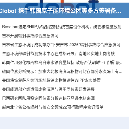
Clobot 携手韩国原子能环境公团等多方签署备忘录，推动放射性废物安全管理多机型机器人示范
Rosatom选定SNIIP为辐射控制系统首席设计机构，统管核设施放射仪表标准化与进口替代保障
吉林开展辐射事故综合应急演习
吉林省生态环境厅成功举办“平安吉林-2026”辐射事故综合应急演习
生态环境部辐射监测技术中心在成都开展西南地区实地上岗考核
韩国仁川强化郡西检岛自来水铀含量超标 政府否认朝鲜平山铀矿废水影响
碳同位素分析揭示：加拿大北极海底沉积物可封存部分永久冻土有机碳
美国将恢复萨凡纳河场址超铀废物桶运往WIPP永久处置
美国能源部介绍遗留废物清理与医用同位素研发进展
巴西研究团队用稳定同位素分析追踪亚马逊木材来源
越南北宁省公布辐射与核安全领域22项行政程序修订清单