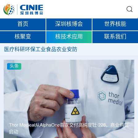
首页
深圳核博会
世界核能
核聚变
核技术应用
联系我们
医疗
科研
环保
工业
食品
农业
安防
头条
Thor Medical从AlphaOne首次交付高纯度钍-228，商业供货
启动