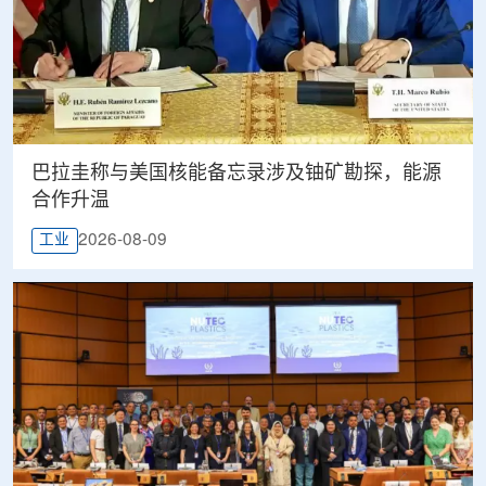
巴拉圭称与美国核能备忘录涉及铀矿勘探，能源
合作升温
2026-08-09
工业