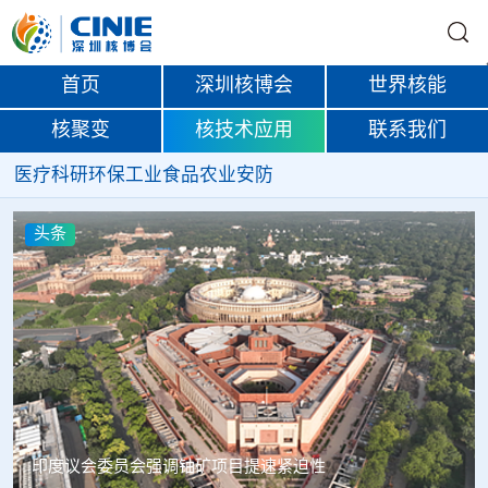
首页
深圳核博会
世界核能
核聚变
核技术应用
联系我们
医疗
科研
环保
工业
食品
农业
安防
头条
中核辐智正式设立 中国同辐持股90%打通核医疗全产业链