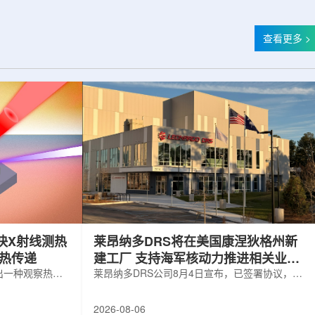
查看更多 >
快X射线测热
莱昂纳多DRS将在美国康涅狄格州新
构热传递
建工厂 支持海军核动力推进相关业务
出一种观察热量
增长
莱昂纳多DRS公司8月4日宣布，已签署协议，将
用于精确测量计
在美国康涅狄格州布鲁克菲尔德新建一座工厂，
变化。相关研究
用于扩大并整合其海军电力系统业务运营。该项
2026-08-06