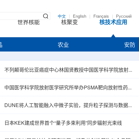
中文
|
English
|
Français
|
Русский
世界核能
核聚变
核技术应用
品
农业
安防
不列颠哥伦比亚癌症中心林国贤教授中国医学科学院放射医学研究所开展学术交流
中国医学科学院放射医学研究所举办PSMA靶向放射性药物学术报告会
DUNE将人工智能融入中微子实验，提升粒子探测与数据处理能力
日本KEK建成世界首个“量子多束利用”同步辐射光束线