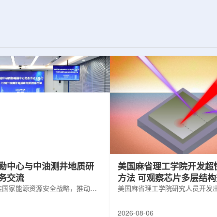
为了实现DES，
化图，这是一个基于物理学原理的人工
极其灵敏的5.7亿
智能框架，它整合了实验数据、模拟和
m，并将其安装在位
高性能计算，用于预测微小缺陷如何影
美国国家科学基金
响微电子器件的性能和寿命。(图片由
文台的布兰科4米望
ChatGPT 提供。)微电子器件广泛用于
r Hahn/费米国家
智能手机、笔记本电脑、安全通信和人
工...
勘中心与中油测井地质研
美国麻省理工学院开发超
务交流
方法 可观察芯片多层结
实国家能源资源安全战略，推动油
美国麻省理工学院研究人员开发
地质勘查技术互融互通，促进跨行
在多层材料中传递的新方法，可
享与关键技术联合攻关，近日，中
算机芯片等电子器件内部的热流
2026-08-06