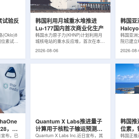
，并完成7
准定位，能实现动态适配、精准治
核技术用
转化，应用
疗。设备运行平稳低噪，治疗控制软
水果的辐
件运...
进口国要..
素试验反
韩国利用月城重水堆推进
韩国亚
Lu-177国内首次商业化生产
Halc
klo)8
韩国水力原子力(KHNP)计划利用月
射治疗
韩国亚洲
同位素试验
城核电站的重水反应堆，首次在本土
院已建立H
实现可控自
生产用于癌症治疗的放射性同位素
射治疗解
2026-08-06
2026-08-
临界。这一
镥-177(Lu-177)。目前韩国完全依赖
者治疗。
不到一年。
进口该原料，这给当地的放射性药物
集、六自
堆设施(图
企业如Cellbion和FutureChem带来
实时运动
低功率试验
了成本压力和供应不稳定因素。行业
中，用于
州洛克哈
内普遍认为国内生产将有助于构建多
准度和安
试点计划下
元化的供应链并缩短运输时间。此次
Halcy
界的反应
计划的首要目标是实现镥-177的商业
成高分辨
设施从未开
化生产，预计在2028年进行试生
Hyper
土建开挖、
产，并在2031年开始全面量产。之
Dynam
购、燃料配
后，韩国水力原子力还将扩大生产范
射治疗系统
围至钴...
院表示，该
phaOne
Quantum X Labs推进量子
韩国推
28，商
计算用于核粒子输运预测模
位素，镥
月5日宣布，已
拟
Quantum X Labs Inc.近日宣布，其
业化生
韩国正推