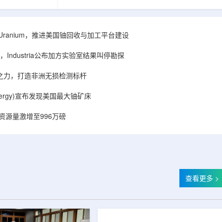
着计算机芯片尺
目旨在提升产能，支持美国海军相关关键项目，
，器件过热正成
并为公司在核能领域的后续增长提供空间和基础
统热流测量方法
设施条件。根据公司披露，新设施位于布鲁克菲
时存在局限，例
尔德帕克里奇路120号，占地约14.1087万平方英
ISA Uranium，推进美国铀回收与加工平台建设
不同材料层中的
尺。工厂建成后，将整合目前分布在康涅狄格州
难以在微小尺度
丹伯里和贝瑟尔三个地点的业务。该设施预计于
Industria公布加方实验室结果叫停勘探
..
2027年初投入使用，若最终设计和租户装修工...
心之力，打造非洲无损检测标杆
r Energy)宣布发现美国最大铀矿床
铀资源量激增至996万磅
查看更多 >