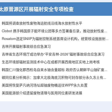
太原晋源区开展辐射安全专项检查
韩国将调查放射性废物海运航线沿线海水放射性水平
Clobot 携手韩国原子能环境公团等多方签署备忘录，推动放射性废物安全管理多机型机器人示范
Rosatom选定SNIIP为辐射控制系统首席设计机构，统管核设施放射仪表标准化与进口替代保障
吉林开展辐射事故综合应急演习
吉林省生态环境厅成功举办“平安吉林-2026”辐射事故综合应急演习
生态环境部辐射监测技术中心在成都开展西南地区实地上岗考核
韩国仁川强化郡西检岛自来水铀含量超标 政府否认朝鲜平山铀矿废水影响
碳同位素分析揭示：加拿大北极海底沉积物可封存部分永久冻土有机碳
美国将恢复萨凡纳河场址超铀废物桶运往WIPP永久处置
美国能源部介绍遗留废物清理与医用同位素研发进展