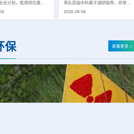
业化计划，医用同位素
率队莅临中科离子调研指导，并举行
(Lu-177)被列为首个商业化目
座谈交流。市人大常委会副主任雍凤
06
2026-08-06
韩国水力与原子能公司表
山，市政协秘书长苏祥、市产投集团
先实现Lu-177商业化生
董事长江鑫、市政协教科卫体委主任
还可能将产品范围扩大至
张晓峰、市工信局副局长郭梅参加。
氚-3和氦-3等同位素。Lu-
中国科学院合肥物质科学研究院副院
当前全球放射性药物市场中应
长宋云涛，中科离子董事长刘璐，总
环保
治疗性放射性同位素，可用
经理陈永华，副总经理丁开忠、李
查看更多 >
癌、神经内分泌肿瘤等疾病
俊、光若怀陪同。韩冰一行详细了解
性药物。此前，韩国所需
中科离子产业布局、经营情况，重点
7完全依赖进口。由于其半衰
围绕核医疗及高端装备关键技术突
.6天，从生产、运输到药物
破、成果转化落地及产业化发展等方
给药...
面开...