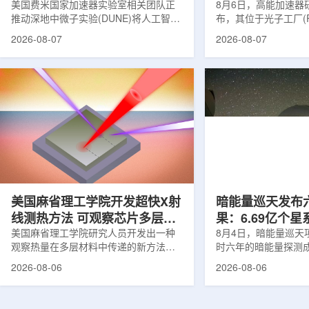
理能力
美国费米国家加速器实验室相关团队正
8月6日，高能加速器研
推动深地中微子实验(DUNE)将人工智能
布，其位于光子工厂(
和机器学习工具融入实验设计、探测器
装置的BL-11A和BL
2026-08-07
2026-08-07
运行与数据分析流程，以提升中微子相
界首个量子多束利用
互作用识别、事件分类和探测器管理能
射线与软X射线两束
力。DUNE位于长基线中微子设施，目
介绍，BL-11A和BL
前已开始安装大型中微子探测器模块的
基础设施网络合作建
结构元件。该实验由近探测器和远探测
联合使用机构及联合
器组成：近探测器位于费米实验室，远
心的同步辐射装置组
探测器设在南达科他州桑福德地下研究
教育基础设施。新光
设施地下约1英里处。两个探测器都将采
于，可在同一实验条
用液氩时间投影室技术，用于记录中微
线和软X射线，完成
子...
观...
美国麻省理工学院开发超快X射
暗能量巡天发布
线测热方法 可观察芯片多层结
果：6.69亿个
构热传递
美国麻省理工学院研究人员开发出一种
束宇宙加速膨胀
8月4日，暗能量巡天项
观察热量在多层材料中传递的新方法，
时六年的暗能量探测
可用于精确测量计算机芯片等电子器件
形成18篇相关论文，基于
2026-08-06
2026-08-06
内部的热流变化。相关研究成果已发表
年间获取的近30万张
于《自然通讯》。随着计算机芯片尺寸
6.69亿个星系、数千
不断缩小、功率密度持续提高，器件过
多颗超新星的信息，