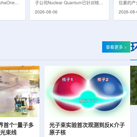
phaOne生
子公司Nuclear Quantum已针对核工
位素的产
8(Th-
业计算模拟中的一项瓶颈提出新方
镥-177
2026-08-06
2026-08-
设施上周宣布
案，尝试将量子计算引入核粒子输运
标产品。
户供货，也
预测，用于支持核医学系统设计等计
示，计划优
业供应阶
算密集型场景。据介绍，传统粒子输
产，后续
行官Jasper
运模拟在核医学系统设计中具有重要
钴-60、
意味着公司
作用，但往往需要大量计算资源，并
177是
批客户交付
伴随较长运行时间，影响研发和优化
用较广的
查看更多 >
设到利用首
效率。Nuclear Quantum此次提出的
于前列腺
的过渡。公
技术，旨在把物理输运模型转化为量
相关放射
，将继续满
子电路，使粒子传播和随机游走动力
Lu-17
..
学能够直接在量子计算框架中表示和
期约为6
模拟。...
制备和患者
界首个“量子多
光子束实验首次观测到反K介子
射光束线
原子核