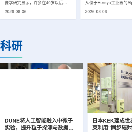
像学研究显示，许多在40岁以后首
从位于Herøya工业园的Al
次出现幻觉、妄想等精神病性症状的
产设施完成首批高纯度钍-22
2026-08-06
2026-08-06
成年人，大脑内存在与阿尔茨海默病
228)客户交付。这是该
及其他神经退行性疾病相关的蛋白异
启动生产后完成的首次客
常沉积。研究纳入37名晚发性精神
标志着AlphaOne进入商
病患者和47名年龄匹配的健康对照
段。Thor Medical首席执
者。研究人员采用淀粉样蛋白PET示
Kurth表示，商业化生产
科研
踪剂^11C-PiB，以及tau蛋白PET示
工业规模制造的开始，首
踪剂^18F-florzolotau，对受试者大
表明公司已完成从产能建
脑中的β-淀粉样蛋白和tau蛋白积累
个工业规模工厂服务客户
情况进行评估。结果显示，晚发性精
司称，随着产能逐步提升
神病患者中，β-淀粉样蛋白阳性...
足靶向α疗法领域对高纯度.
DUNE将人工智能融入中微子
日本KEK建成世
实验，提升粒子探测与数据处
束利用”同步辐