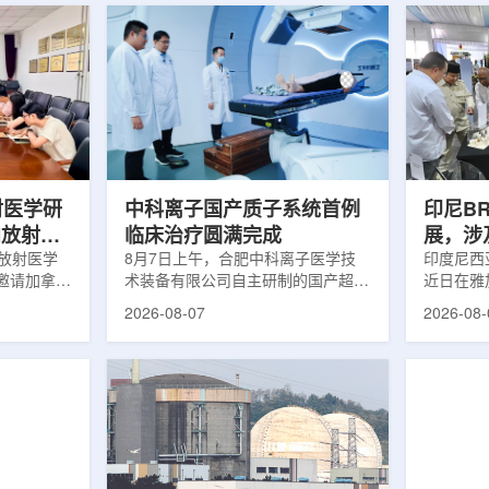
射医学研
中科离子国产质子系统首例
印尼B
向放射性
临床治疗圆满完成
展，涉
院放射医学
8月7日上午，合肥中科离子医学技
辐照应
印度尼西亚
邀请加拿大
术装备有限公司自主研制的国产超导
近日在雅
症中心林国
回旋质子治疗系统，在合肥离子医学
究成果。
2026-08-07
2026-08-
腺癌诊断与
中心完成首例临床试验受试者治疗。
表示，相
原靶向放射
这是国内首台国产超导回旋质子放射
畴，应用
。报告会采
治疗系统的重要突破。本例受试者为
粮食和健
，放射所部
肺癌患者。试验所用的超导质子治疗
BRIN
。林国贤教
系统，搭载中科离子自主研发的
药物。这
放射性药物
SC240超导回旋加速器，具有超大照
用于癌症
表135余
射野、360°全周束流配送能力。治
放射性药
交30余项
疗全程依托多模融合4D图像引导精
有重要意