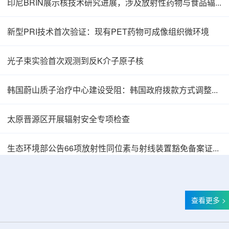
印尼BRIN展示核技术研究进展，涉及放射性药物与食品辐照应用
新型PRI技术首次验证：现有PET药物可成像组织微环境
光子束实验首次观测到反K介子原子核
韩国蔚山质子治疗中心建设受阻：韩国政府拨款方式调整影响项目推进
太原晋源区开展辐射安全专项检查
生态环境部公告66项放射性同位素与射线装置豁免备案证明文件
查看更多 >