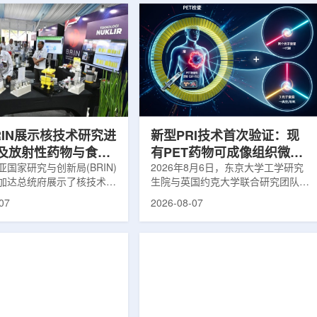
RIN展示核技术研究进
新型PRI技术首次验证：现
及放射性药物与食品
有PET药物可成像组织微环
用
国家研究与创新局(BRIN)
境
2026年8月6日，东京大学工学研究
加达总统府展示了核技术研
生院与英国约克大学联合研究团队宣
BRIN局长阿里夫·萨特里亚
布，已建立一种利用正电子三光子衰
07
2026-08-07
关技术属于和平利用核能范
变的新型几何成像原理，并首次成功
方向不仅包括能源，也覆盖
验证正电子素比率成像(PRI)技术。
康等领域。在健康领域，
该方法可结合现有临床PET显像剂使
正在开发用于核医学的放射性
用，有望为核医学影像提供观察组织
类药物含有放射性物质，可
微环境的新手段。利用正电子-3光子
诊断和治疗。阿里夫表示，
衰变的下一代核医学成像概念图目前
物研发对癌症识别和治疗具
临床PET扫描主要利用正电子双光子
义。在食品领域，BRIN将
湮灭过程显示药物在体内的分布和积