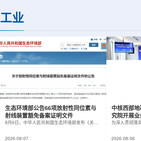
热正成为限制性能提升的重要因素。传
膨胀和宇宙结构演化。
统热流测量方法在面对真实电子器件的
费米实验室制造了一台
工业
多层结构时存在局限，例如常用的时域
像素数字相机DECa
热反射法难以区分不同材料层中的热传
于智利安第斯山脉的
输情况，红外成像等方法也难以在微小
会托洛洛山美洲际天
尺度上捕捉快速变化。为解决这一问
远镜上。(图片由Reida
题...
加速...
生态环境部公告66项放射性同位素与
中核西部地
射线装置豁免备案证明文件
究院开展业
8月6日，中华人民共和国生态环境部发布《关于
为深入贯彻落
放射性同位素与射线装置豁免备案证明文件的公
气测井与铀矿
告》。公告称，根据《放射性同位素与射线装置
业科研资源共
2026-08-07
2026-08-06