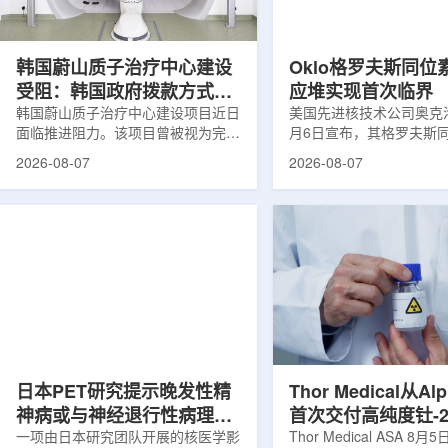
设计与临床优势;二是通过理性优化
放射性药物相关专利申请
分子结构，大幅提高Lu-177标记治
款自研放射性药物的临床
疗性核药的肿瘤靶向性，...
于多...
韩国蔚山质子治疗中心建设
Oklo格罗夫斯同位
受阻：韩国政府拨款方式调
应堆实现首次临界
整影响项目推进
韩国蔚山质子治疗中心建设项目近日
美国先进核技术公司奥克洛(O
面临推进阻力。该项目曾被视为完善
月6日宣布，其格罗夫斯
韩国东南部区域癌症治疗体系的关键
反应堆已在低功率状态下
2026-08-07
2026-08-07
环节，但由于政府医疗财政支持方向
持核链式反应，达到首次
发生变化，单独获得大规模国家拨款
进展距离该项目破土动工
的难度明显上升。据蔚山市8月6日
格罗夫斯同位素试验反应
消息，蔚山市已于去年3月完成质子
片：格罗夫斯)格罗夫斯
治疗中心建设可行性研究及基本规划
反应堆位于美国得克萨斯
制定服务，并开始争取国家拨款。不
特，是美国能源部反应堆
过，韩国保健福祉部回复称，难以单
首个在私人土地上实现临
独为蔚山市提供大型项目资金。此
堆。根据奥克洛介绍，该
前，蔚山市曾计划通过建设质子治疗
发土地起步建设，完成了
中心，构建癌症患者可在区域内完成
工程建设、组件制造或采
手术...
置及...
日本PET研究提示晚发性精
Thor Medical从Al
神病或与神经退行性病理相
首次交付高纯度钍-2
关
一项由日本研究团队开展的核医学影
业供货启动
Thor Medical ASA 8