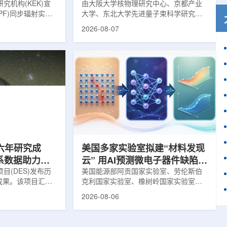
究机构(KEK)宣
由大阪大学核物理研究中心、京都产业
PF)同步辐射实验
大学、东北大学先进量子束科学研究中
-11B光束线已建成世
心、高丽大学、岐阜大学、中国近代物
2026-08-07
光束线，可实现硬X
理研究所、理化学研究所、京都大学、
光束的同步利用。据
台湾中央研究院和加拿大萨斯喀彻温大
-11B由同步辐射学术
学等机构研究人员组成的
设。该网络由大学
LEPS2/Solenoid合作组，首次利用光子
使用、联合研究中
束实验观测到含有反K介子的原子核。这
成，定位为科研和
一成果为确认反K介子原子核的存在提供
束线的主要特点在
了新的实验证据，也为理解高密度核物
件下同时使用硬X射
质和中性子星内部结构提供了重要线
过去需要分别开展的
索。研究团队在日本兵库县大型同步辐
射设施SP...
六年研究成
美国多家实验室拟建“材料发现
星系数据助力约
云” 用AI预测微电子器件缺陷影
目(DES)发布历
响
美国能源部阿贡国家实验室、劳伦斯伯
成果。该项目汇总
克利国家实验室、橡树岭国家实验室和
2013年至2019
西北大学的研究人员正计划开发材料发
2026-08-06
天文图像，记录了
现云平台，利用基于物理学原理的人工
个星系团以及3000
智能框架，预测微小缺陷如何影响微电
用于研究宇宙加速
子器件的性能和寿命。材料发现云可视