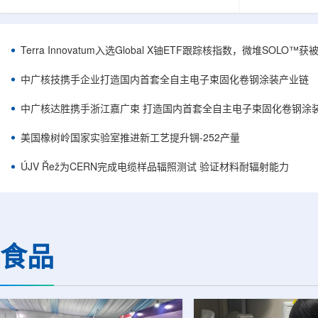
安全和防护管理办法》第五十四条有关规定，现
核西部地勘中
将各省级生态环境主管部门报送的、已获得豁免
地质研究院，
备案证明文件的活动，以及活动中涉及的射线装
油测井地质研
置、放射源或非密封放射性物质予以公告。随公
内油气测井成
Terra Innovatum入选Global X铀ETF跟踪核指数，微堆SOLO
告发布的汇总表共列出66项备案记录，涉及山
验、智能测井
东、天津、上海、河北、四川、甘肃、安徽、河
析等成熟技术
中广核技携手企业打造国内首套全自主电子束固化卷钢涂装产业链
南、辽宁等地相关单位。备案内容涵盖...
气盆地铀矿勘查
中广核达胜携手浙江嘉广束 打造国内首套全自主电子束固化卷钢涂
美国橡树岭国家实验室推进新工艺提升锎-252产量
ÚJV Řež为CERN完成电缆样品辐照测试 验证材料耐辐射能力
食品