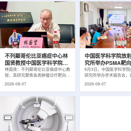
不列颠哥伦比亚癌症中心林
中国医学科学院放
国贤教授中国医学科学院放
究所举办PSMA靶
射医学研究所开展学术交流
林国贤：不列颠哥伦比亚癌症中心教
药物学术报告会
8月3日，中国医学科学
授，其研究聚焦各类肿瘤诊疗靶向放
研究所举办学术报告会，
射性药物开发，迄今已主导/参与发
温哥华不列颠哥伦比亚癌
2026-08-07
2026-08-07
表135余篇同行评议期刊论文，提交
贤教授作题为《用于前列
30余项放射性药物相关专利申请，
治疗的前列腺特异性膜抗
完成自研7款放射性药物的临床转
性药物开发》的学术报告
化，用于多种肿瘤诊疗。报告会上，
取线上线下结合方式举行
林国贤教授基于其团队多年的前沿探
分科研人员和研究生参加
索，系统梳理了针对前列腺癌靶点
授长期从事肿瘤诊疗靶向
PSMA的核药相关研究进展：一是F-
开发研究，已主导或参与发
18标记PSMA靶向PET显像剂的分子
篇同行评议期刊论文，提