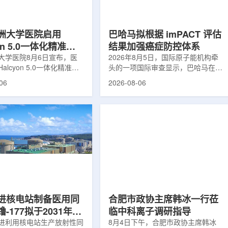
于食品保鲜，重点包括出口
累情况，但对组织缺氧等与疾病恶性
照处理。阿里夫介绍，一些
程度相关的微环境信息捕捉有限。...
.
洲大学医院启用
巴哈马拟根据 imPACT 评估
yon 5.0一体化精准放
结果加强癌症防控体系
方案
大学医院8月6日宣布，医
2026年8月5日，国际原子能机构牵
alcyon 5.0一体化精准放
头的一项国际审查显示，巴哈马在加
决方案，并开始全面用于患
强癌症治疗服务方面具备进一步提升
06
2026-08-06
该系统将高清高速图像采
空间。此次审查为该国改善癌症服务
由度患者位置校正和无标记
协调、缩短诊疗等待时间并提升患者
管理整合到同一治疗流程
治疗效果提出了路线图。巴哈马拿骚
提升图像引导放射治疗的精
玛格丽特公主医院(图片：Pelow
全性。此次实施方案以
Media/Adobe Stock)这项 imPACT
on系统软件5.0版本为基础，集
评估由国际原子能机构、世界卫生组
率锥形束CT成像系统
织/泛美卫生组织和国际癌症研究机
Sight、六自由度患者定位台
构共同开展，应巴哈马卫生与健康部
ic Couch，以及表面引导放
请求进行，重点评估该国癌症防控能
IDENTIFY。亚洲大学医
力和实际需求。6月9日至11日，专
院是韩国首...
家组访...
进核电站制备医用同
合肥市政协主席韩冰一行莅
-177拟于2031年商
临中科离子调研指导
产
进利用核电站生产放射性同
8月4日下午，合肥市政协主席韩冰