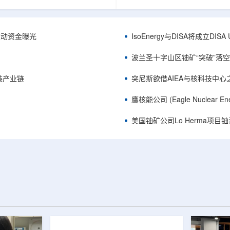
心党委书记王乐力带队赴中油测井
成果已发表于《自然通讯》。随
开展专项技术交流研讨。会上，中
寸不断缩小、功率密度持续提高
究院党委书记万金彬系统介绍了国
为限制性能提升的重要因素。传
套装备、井下探测、岩石物理实
在面对真实电子器件的多层结构
™获被动资金曝光
IsoEnergy与DISA将成立D
解释、深井探测及多源地质数据解
如常用的时域热反射法难以区分
体系，并结合实战案例分享了含油
热传输情况，红外成像等方法也
波兰圣十字山区铀矿“突破”落空，
经验。王乐力介绍了西部中...
上捕捉快速变化。为解决这一问题.
装产业链
突尼斯欲借AIEA与核科技中
鹰核能公司 (Eagle Nuclea
美国铀矿公司Lo Herma项目