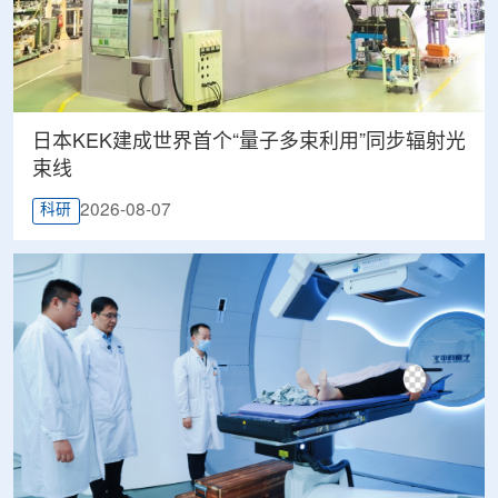
日本KEK建成世界首个“量子多束利用”同步辐射光
束线
2026-08-07
科研