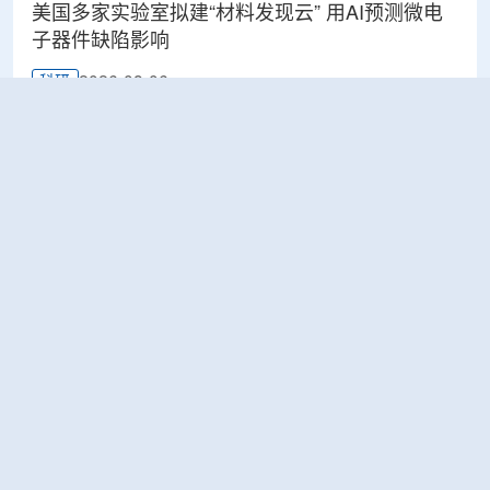
美国多家实验室拟建“材料发现云” 用AI预测微电
子器件缺陷影响
2026-08-06
科研
Rosatom选定SNIIP为辐射控制系统首席设计机
构，统管核设施放射仪表标准化与进口替代保障