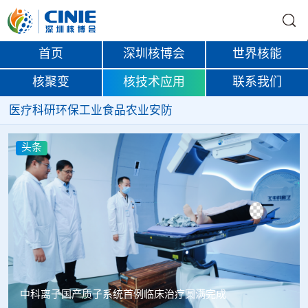
首页
深圳核博会
世界核能
核聚变
核技术应用
联系我们
医疗
科研
环保
工业
食品
农业
安防
头条
韩国忠清北道上半年农水产品放射性检测结果达标