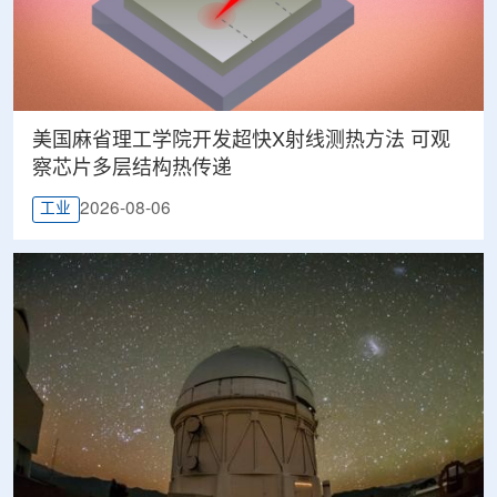
美国麻省理工学院开发超快X射线测热方法 可观
察芯片多层结构热传递
2026-08-06
工业