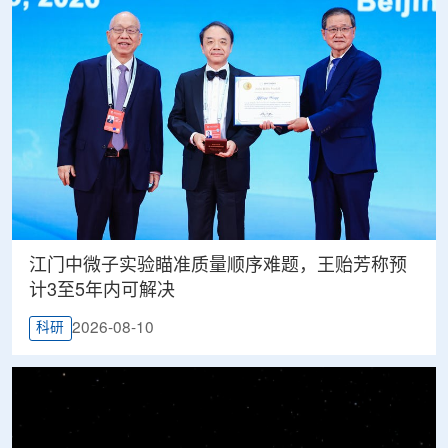
江门中微子实验瞄准质量顺序难题，王贻芳称预
计3至5年内可解决
2026-08-10
科研