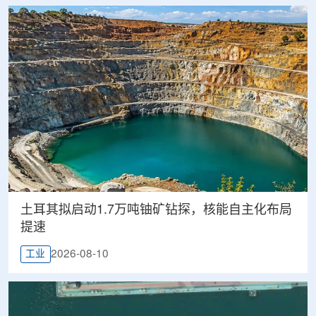
土耳其拟启动1.7万吨铀矿钻探，核能自主化布局
提速
2026-08-10
工业