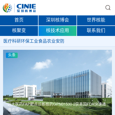
首页
深圳核博会
世界核能
核聚变
核技术应用
联系我们
医疗
科研
环保
工业
食品
农业
安防
头条
远大医药FAP靶点诊断核药GPN01530-2获美国FDA快速通
道资格