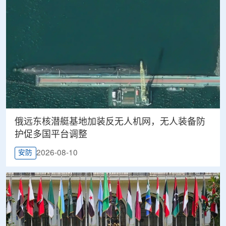
俄远东核潜艇基地加装反无人机网，无人装备防
护促多国平台调整
2026-08-10
安防