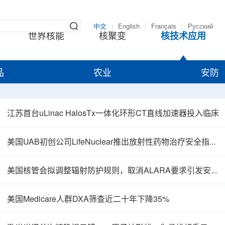
中文
|
English
|
Français
|
Русский
世界核能
核聚变
核技术应用
品
农业
安防
江苏首台uLinac HalosTx一体化环形CT直线加速器投入临床
美国UAB初创公司LifeNuclear推出放射性药物治疗安全指导平台TheraGuide
美国核管会拟调整辐射防护规则，取消ALARA要求引发安全争议
美国Medicare人群DXA筛查近二十年下降35%