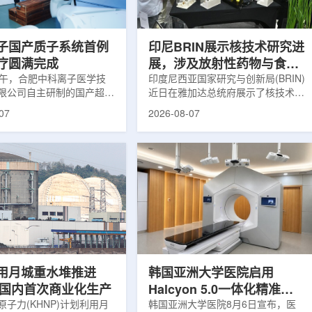
围正常组织的损伤，并促进
一款特异性结合CAⅨ的肾癌小分子
恢复。据该中心介绍，目前
诊断核药，适用于疑似或确认转移性
患者中，肝...
肾透明细胞癌(cl...
子国产质子系统首例
印尼BRIN展示核技术研究进
疗圆满完成
展，涉及放射性药物与食品
上午，合肥中科离子医学技
辐照应用
印度尼西亚国家研究与创新局(BRIN)
限公司自主研制的国产超导
近日在雅加达总统府展示了核技术研
治疗系统，在合肥离子医学
究成果。BRIN局长阿里夫·萨特里亚
07
2026-08-07
首例临床试验受试者治疗。
表示，相关技术属于和平利用核能范
首台国产超导回旋质子放射
畴，应用方向不仅包括能源，也覆盖
的重要突破。本例受试者为
粮食和健康等领域。在健康领域，
。试验所用的超导质子治疗
BRIN正在开发用于核医学的放射性
载中科离子自主研发的
药物。这类药物含有放射性物质，可
0超导回旋加速器，具有超大照
用于癌症诊断和治疗。阿里夫表示，
60°全周束流配送能力。治
放射性药物研发对癌症识别和治疗具
托多模融合4D图像引导精
有重要意义。在食品领域，BRIN将
能实现动态适配、精准治
核技术用于食品保鲜，重点包括出口
运行平稳低噪，治疗控制软
水果的辐照处理。阿里夫介绍，一些
进口国要...
用月城重水堆推进
韩国亚洲大学医院启用
77国内首次商业化生产
Halcyon 5.0一体化精准放
子力(KHNP)计划利用月
射治疗方案
韩国亚洲大学医院8月6日宣布，医