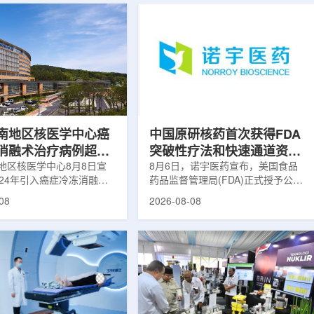
南地区核医学中心癌
中国原研核药首次获得FDA
消融术治疗病例超过
突破性疗法和快速通道资格
地区核医学中心8月8日宣
双重认定
8月6日，诺宇医药宣布，美国食品
024年引入癌症冷冻消融术
药品监督管理局(FDA)正式授予公司
心已完成超过100例相关手
自主研发的68Ga-NYM096突破性疗
08
2026-08-08
104名癌症患者提供治疗。
法认定(Breakthrough Therapy
术是一种微创肿瘤治疗方
Designation, BTD)及快速通道资格
过程中，医生在CT或超声
认定(Fast Track Designation,
下，将细治疗针精准插入肿
FTD)。这是原研核药领域中国首个
通过零下40摄氏度或更低
获得美国 FDA 突破性疗法认定、首
冷冻病灶，使癌细胞发生坏
个同时获得 FDA 突破性疗法与快速
低温冷冻本身具有一定麻醉
通道双项认定的产品，创造了核药领
技术有助于减轻患者疼痛，
域里程碑式突破。68Ga-NYM096是