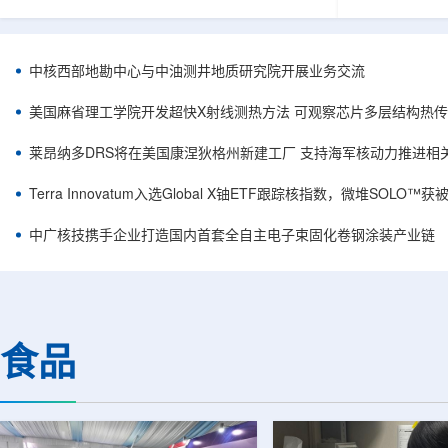
相关登记依据俄罗斯政府第878号和第719号决议
舰Aurora铀
完成。至此，Helix成为俄罗斯首款、也是目前唯
1300标准含indi
一被纳入上述国家注册名录的3D扫描仪。
498万磅。公
RangeVision Helix由俄罗斯国家原子能公司增材
孔、总进尺约2
中核西部地勘中心与中油测井地质研究院开展业务交流
制造合作伙伴RangeVision研发制造。自2025年
州审批通过后开
以来，该公司成为唯一纳入俄罗斯国家原子能公
研。技术端近期增补Y
美国麻省理工学院开发超快X射线测热方法 可观察芯片多层结构热
司增材制造生态系统的俄罗斯3D扫描...
Services，并扩
莱昂纳多DRS将在美国康涅狄格州新建工厂 支持海军核动力推进相
Terra Innovatum入选Global X铀ETF跟踪核指数，微堆SOLO
中广核技携手企业打造国内首套全自主电子束固化卷钢涂装产业链
食品