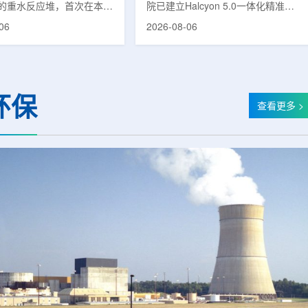
的重水反应堆，首次在本土
院已建立Halcyon 5.0一体化精准放
癌症治疗的放射性同位素
射治疗解决方案，并开始全面用于患
06
2026-08-06
(Lu-177)。目前韩国完全依赖
者治疗。该系统将高清高速图像采
料，这给当地的放射性药物
集、六自由度患者位置校正和无标记
lbion和FutureChem带来
实时运动管理整合到同一治疗流程
力和供应不稳定因素。行业
中，用于提升图像引导放射治疗的精
为国内生产将有助于构建多
准度和安全性。此次实施方案以
环保
应链并缩短运输时间。此次
Halcyon系统软件5.0版本为基础，集
查看更多 >
要目标是实现镥-177的商业
成高分辨率锥形束CT成像系统
预计在2028年进行试生
HyperSight、六自由度患者定位台
2031年开始全面量产。之
Dynamic Couch，以及表面引导放
水力原子力还将扩大生产范
射治疗系统IDENTIFY。亚洲大学医
院表示，该院是韩国首...