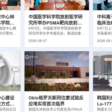
解和操作难
次。相关研究已发表于
减少对周
lear由
《Osteoporosis International》。下
术后较快
降幅度在人群之间并不均衡。...
接受治疗的
症中心林
中国医学科学院放射医学研
中科离
科学院放
究所举办PSMA靶向放射性
临床治
学术交流
癌症中心教
药物学术报告会
8月3日，中国医学科学院放射医学
8月7日
诊疗靶向放
研究所举办学术报告会，邀请加拿大
术装备有
导/参与发
温哥华不列颠哥伦比亚癌症中心林国
回旋质子
2026-08-07
2026-08-
论文，提交
贤教授作题为《用于前列腺癌诊断与
中心完成
专利申请，
治疗的前列腺特异性膜抗原靶向放射
这是国内
的临床转
性药物开发》的学术报告。报告会采
治疗系统
报告会上，
取线上线下结合方式举行，放射所部
肺癌患者
年的前沿探
分科研人员和研究生参加。林国贤教
系统，搭
腺癌靶点
授长期从事肿瘤诊疗靶向放射性药物
SC24
展：一是F-
开发研究，已主导或参与发表135余
射野、3
显像剂的分子
篇同行评议期刊论文，提交30余项
疗全程依
过理性优化
放射性药物相关专利申请，并完成7
准定位，
77标记治
款自研放射性药物的临床转化，应用
疗。设备
.
于多...
件运...
中心建设
Oklo格罗夫斯同位素试验反
韩国利
款方式调
应堆实现首次临界
Lu-1
设项目近日
美国先进核技术公司奥克洛(Oklo)8
韩国水力原