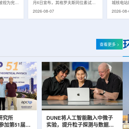
被视为完善
月6日宣布，其格罗夫斯同位素试验
城核电站
体系的关键
反应堆已在低功率状态下实现可控自
生产用于
2026-08-07
2026-08-
政支持方向
持核链式反应，达到首次临界。这一
镥-177
模国家拨款
进展距离该项目破土动工不到一年。
进口该原
市8月6日
格罗夫斯同位素试验反应堆设施(图
企业如Cel
月完成质子
片：格罗夫斯)格罗夫斯低功率试验
了成本压
及基本规划
反应堆位于美国得克萨斯州洛克哈
内普遍认
家拨款。不
特，是美国能源部反应堆试点计划下
元化的供
查看更多 >
称，难以单
首个在私人土地上实现临界的反应
计划的首
资金。此
堆。根据奥克洛介绍，该设施从未开
化生产，
设质子治疗
发土地起步建设，完成了土建开挖、
产，并在
区域内完成
工程建设、组件制造或采购、燃料配
后，韩国
置及...
围至钴...
研究所
DUNE将人工智能融入中微子
团参加第51届越
实验，提升粒子探测与数据处