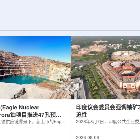
d合作组，首次利用光子
热正成为限制性能提升的重要因素。传
K介子的原子核。这
统热流测量方法在面对真实电子器件的
子原子核的存在提供
多层结构时存在局限，例如常用的时域
为理解高密度核物
热反射法难以区分不同材料层中的热传
构提供了重要线
输情况，红外成像等方法也难以在微小
兵库县大型同步辐
尺度上捕捉快速变化。为解决这一问
题...
agle Nuclear
印度议会委员会强调铀矿
Aurora铀项目推进47孔预可
迫性
铀供应链背景下，新上市的Eagle
2026年8月7日，印度公共企业
ergy Corp.凭借其号称全美最大常规
扩能进展的报告中指出，印度铀
indicated铀矿藏进入行业视野。其旗
需加速。DAE承诺UCIL到203
2026-08-08