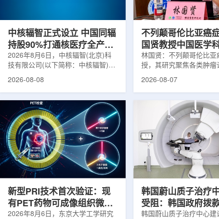
在肿瘤退缩、患者体重变化等情况
者和护理人员而言存在理
下，既往影像可能难以完全反映治疗
度。雷莫·乔治博士LifeNuc
当天的实际...
UAB...
中核辐智正式设立 中国同辐
不列颠哥伦比亚癌
持股90%打通核医疗全产业
国贤教授中国医学
链
2026年8月6日，中核辐智(北京)科
射医学研究所开展
林国贤：不列颠哥伦比亚
技有限公司(以下简称：中核辐智)正
授，其研究聚焦各类肿瘤
式设立。公司由中国同辐股份有限公
射性药物开发，迄今已主
2026-08-08
2026-08-07
司(以下简称：中国同辐)与中核(浙
表135余篇同行评议期刊
江)科创有限公司(以下简称：中核浙
30余项放射性药物相关
创)共同出资组建，中国同辐持股
完成自研7款放射性药物
90%，中核浙创持股10%。中核辐智
化，用于多种肿瘤诊疗。
将承接中国同辐核医学发展中心业
林国贤教授基于其团队多
务，锚定智慧核医疗赛道深耕布局。
索，系统梳理了针对前列
公司以智慧核医学物联系统为核心载
PSMA的核药相关研究进
体，打通核医疗全产业链条，构建智
18标记PSMA靶向PET
慧核医学系统+核药+装备+服务协同
设计与临床优势;二是通
发展模式，推动业务从单一产品供给
分子结构，大幅提高Lu-1
向全价值链整合...
疗性核药的肿瘤靶向性，..
新型PRI技术首次验证：现
韩国蔚山质子治疗
有PET药物可成像组织微环
受阻：韩国政府拨
境
2026年8月6日，东京大学工学研究
整影响项目推进
韩国蔚山质子治疗中心建