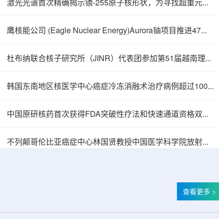
激光光谱首次精确揭示镄-255原子核形状，为寻找超重元素提供新线索
鹰核能公司 (Eagle Nuclear Energy)Aurora铀项目推进47孔预可研钻探
杜布纳联合核子研究所（JINR）代表团参加第51届越南理论物理会议
韩国东南地区核医学中心癌症冷冻消融术治疗病例超过100例
中国原研核药首次获得FDA突破性疗法和快速通道资格双重认定
中核辐智正式设立 中国同辐持股90%打通核医
不列颠哥伦比亚癌症中心林国贤教授中国医学科学院放射医学研究所开展学术交流
查看更多 >