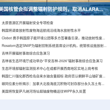
美国核管会拟调整辐射防护规则，取消ALARA要求引发安全争议
太原晋源区开展辐射安全专项检查
韩国将调查放射性废物海运航线沿线海水放射性水平
Clobot 携手韩国原子能环境公团等多方签署备忘录，推动放射性废物安全管理多机型机器人示范
Rosatom选定SNIIP为辐射控制系统首席设计机构，统管核设施放射仪表标准化与进口替代保障
吉林开展辐射事故综合应急演习
吉林省生态环境厅成功举办“平安吉林-2026”辐射事故综合应急演习
生态环境部辐射监测技术中心在成都开展西南地区实地上岗考核
韩国仁川强化郡西检岛自来水铀含量超标 政府否认朝鲜平山铀矿废水影响
碳同位素分析揭示：加拿大北极海底沉积物可封存部分永久冻土有机碳
美国将恢复萨凡纳河场址超铀废物桶运往WIPP永久处置