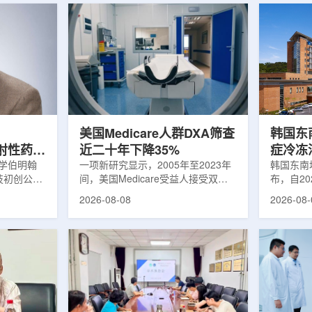
美国Medicare人群DXA筛查
韩国东
出放射性药物
近二十年下降35%
症冷冻
大学伯明翰
一项新研究显示，2005年至2023年
100例
韩国东南
科技初创公司
间，美国Medicare受益人接受双能X
布，自2
字化平台
射线吸收测定(DXA)检查的比例明显
以来，中
2026-08-08
2026-08-
助接受放射性
下降，降幅达35%。DXA常用于骨密
术，共为
院后理解并
度检测和骨质疏松相关筛查，研究结
冷冻消融
性药物疗法
果提示，不同人群之间的筛查可及性
法。治疗
癌细胞，在
差异正在扩大。研究人员分析了超过
成像引导
伤的同时发
500万名Medicare受益人的理赔数
瘤部位，
应用范围扩
据。结果显示，DXA使用率从2005
的超低温
要阅读并执
年的每10万名受益人7255次，下降
死。由于
这对部分患
至2023年的每10万名受益人4690
作用，该