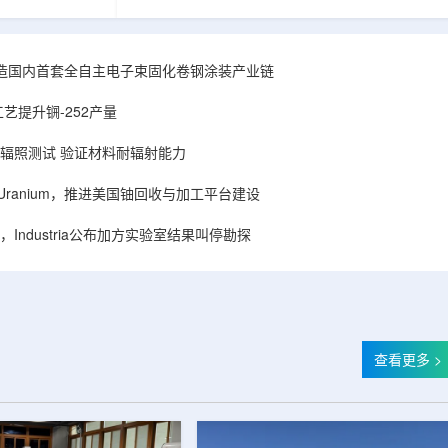
hhattisgarh新
安全和防护管理办法》第五十四条有关规定，现
为该时间表偏晚
将各省级生态环境主管部门报送的、已获得豁免
采矿集群若延期
备案证明文件的活动，以及活动中涉及的射线装
PHWR机组约
置、放射源或非密封放射性物质予以公告。随公
造国内首套全自主电子束固化卷钢涂装产业链
CIL仅能满足约
告发布的汇总表共列出66项备案记录，涉及山
应降低进口依
东、天津、上海、河北、四川、甘肃、安徽、河
艺提升锎-252产量
组建合资企业参股
南、辽宁等地相关单位。备案内容涵盖...
样品辐照测试 验证材料耐辐射能力
ISA Uranium，推进美国铀回收与加工平台建设
Industria公布加方实验室结果叫停勘探
查看更多 >