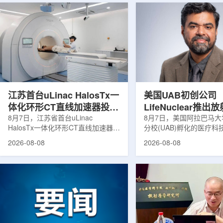
江苏首台uLinac HalosTx一
美国UAB初创公司
体化环形CT直线加速器投入
LifeNuclear推
临床
8月7日，江苏省首台uLinac
治疗安全指导平台
8月7日，美国阿拉巴马
HalosTx一体化环形CT直线加速器在
分校(UAB)孵化的医疗
TheraGuide
南京医科大学第三附属医院(常州二
LifeNuclear宣布推出数
2026-08-08
2026-08-08
院)正式投入临床应用。该设备将诊
TheraGuide，用于帮
断级CT与环形加速器集成于同一平
药物癌症治疗的患者在出
台，推动区域肿瘤放射治疗由传统分
遵循辐射安全指导。放射
步定位向同台实时模式转变。放射治
通过使用放射性药物靶向
疗是肿瘤治疗的重要方式之一。传统
尽量减少周围健康组织损
分体式放疗流程中，患者通常需要在
挥治疗作用。随着该疗法
CT室与治疗室之间转运，治疗计划
大，患者在治疗后通常需
也多依据此前采集的静态影像制定。
行较为复杂的书面说明，