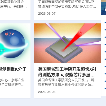
1届越南理论物理会
理能力
美国费米国家加速器实验室相关团队正
南芽庄举行。来自联合
推动深地中微子实验(DUNE)将人工智能
验室和信息技术实
和机器学习工具融入实验设计、探测器
2026-08-07
代表团参会，与越
运行与数据分析流程，以提升中微子相
国、巴基斯坦、俄
互作用识别、事件分类和探测器管理能
和日本等国家和地
力。DUNE位于长基线中微子设施，目
展交流。本届会议议
前已开始安装大型中微子探测器模块的
物理、凝聚态物理
结构元件。该实验由近探测器和远探测
物理前沿方向，同
器组成：近探测器位于费米实验室，远
物理、分子物理、
探测器设在南达科他州桑福德地下研究
、生物材料和生物
设施地下约1英里处。两个探测器都将采
广泛的议程...
用液氩时间投影室技术，用于记录中微
子...
观测到反K介子
美国麻省理工学院开发超快X射
线测热方法 可观察芯片多层结
究中心、京都产业
构热传递
美国麻省理工学院研究人员开发出一种
量子束科学研究中
观察热量在多层材料中传递的新方法，
大学、中国近代物
可用于精确测量计算机芯片等电子器件
2026-08-06
究所、京都大学、
内部的热流变化。相关研究成果已发表
拿大萨斯喀彻温大
于《自然通讯》。随着计算机芯片尺寸
成的
不断缩小、功率密度持续提高，器件过