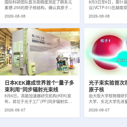
提供新线索
国际科研团队首次高精度测定了锕系元
南理论物理会议
8月3日至6日，第5
素镄-255的原子核结构，确认其原子核
议(VCTP-51)在越
呈明显的长椭球形，类似橄榄球。这项
核研究所理论物理实
2026-08-08
2026-08-08
研究发表于《物理评论快报》，由德国
验室的科研人员组成
美因茨约翰内斯·古腾堡大学、亥姆霍兹
南、德国、印度、中
美因茨研究所、瑞典哥德堡大学等18家
罗斯、台湾、菲律宾
机构合作完成。研究结果不仅修正了以
区的170余名学者开
往标准数据表中部分不合理的核性质数
题覆盖高能物理、核
值，也为现代原子核理论模型提供了关
和宇宙学等多个理论
键实验验证。镄是自然界中不存在的人
时涉及超越标准模型
工合成重元素，镄-255含有100个质子
量子光学与量子信息
和155个中子，实验获取极为困难。研究
分子等交叉研究领域。
团...
日本KEK建成世界首个“量子多
光子束实验首次
束利用”同步辐射光束线
原子核
8月6日，高能加速器研究机构(KEK)宣
由大阪大学核物理研
布，其位于光子工厂(PF)同步辐射实验
大学、东北大学先进
装置的BL-11A和BL-11B光束线已建成世
心、高丽大学、岐阜
2026-08-07
2026-08-07
界首个量子多束利用光束线，可实现硬X
理研究所、理化学研
射线与软X射线两束光束的同步利用。据
台湾中央研究院和加
介绍，BL-11A和BL-11B由同步辐射学术
学等机构研究人员组