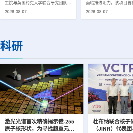
生院与英国约克大学联合研究团队宣
面临推进阻力。该项目曾
布，已建立一种利用正电子三光子衰
韩国东南部区域癌症治疗
2026-08-07
2026-08-07
变的新型几何成像原理，并首次成功
环节，但由于政府医疗财
验证正电子素比率成像(PRI)技术。
发生变化，单独获得大规
该方法可结合现有临床PET显像剂使
的难度明显上升。据蔚山
用，有望为核医学影像提供观察组织
消息，蔚山市已于去年3
微环境的新手段。利用正电子-3光子
治疗中心建设可行性研究
科研
衰变的下一代核医学成像概念图目前
制定服务，并开始争取国
临床PET扫描主要利用正电子双光子
过，韩国保健福祉部回复
湮灭过程显示药物在体内的分布和积
独为蔚山市提供大型项目
累情况，但对组织缺氧等与疾病恶性
前，蔚山市曾计划通过建
程度相关的微环境信息捕捉有限。...
中心，构建癌症患者可在
手术...
激光光谱首次精确揭示镄-255
杜布纳联合核子
原子核形状，为寻找超重元素
（JINR）代表