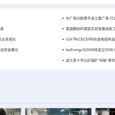
项目位于俄勒冈—内华达边境，按S-K
能及在Jharkhand、Rajasthan、C
cated资源3275万磅、inferred
建项目将产量翻倍，但委员会认
司已递交许可申请，计划打47个
——NPCIL未来十年装机大增，
.7万英尺的预可研钻探，待联邦与
将拉长进口燃料战略敏感期。目前
中广核达胜携手浙江嘉广束 打
工，预计2027年下半年完成预可
25GWe年需U3O8约5400吨，U
ukuskokon Professional
30%，须靠加速国产与多元化供
传递
美国橡树岭国家实验室推进新工
大与BBA USA、SLR I...
赖。委员会支持UCIL与NTPC
海外铀...
关业务增长
ÚJV Řež为CERN完成电缆
™获被动资金曝光
IsoEnergy与DISA将成立D
波兰圣十字山区铀矿“突破”落空，