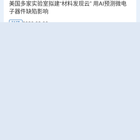
美国多家实验室拟建“材料发现云” 用AI预测微电
子器件缺陷影响
2026-08-06
科研
Rosatom选定SNIIP为辐射控制系统首席设计机
构，统管核设施放射仪表标准化与进口替代保障