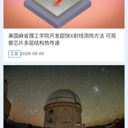
美国麻省理工学院开发超快X射线测热方法 可观
察芯片多层结构热传递
2026-08-06
工业