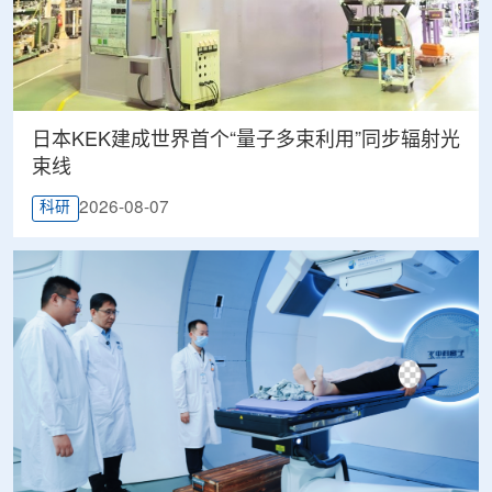
日本KEK建成世界首个“量子多束利用”同步辐射光
束线
2026-08-07
科研