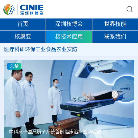
首页
深圳核博会
世界核能
核聚变
核技术应用
联系我们
医疗
科研
环保
工业
食品
农业
安防
头条
韩国忠清北道上半年农水产品放射性检测结果达标