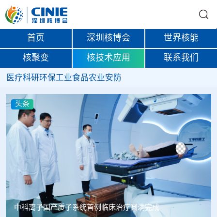
首页
深圳核博会
世界核能
核聚变
核技术应用
联系我们
医疗
科研
环保
工业
食品
农业
安防
条
头条
科离子国产质子系统首例临床治疗圆满完成
韩国