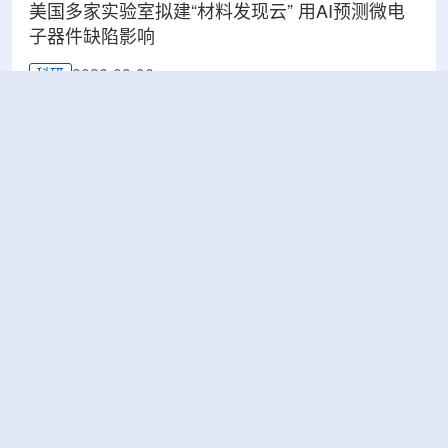
美国多家实验室拟建“材料发现云” 用AI预测微电
子器件缺陷影响
2026-08-06
科研
Rosatom选定SNIIP为辐射控制系统首席设计机
构，统管核设施放射仪表标准化与进口替代保障