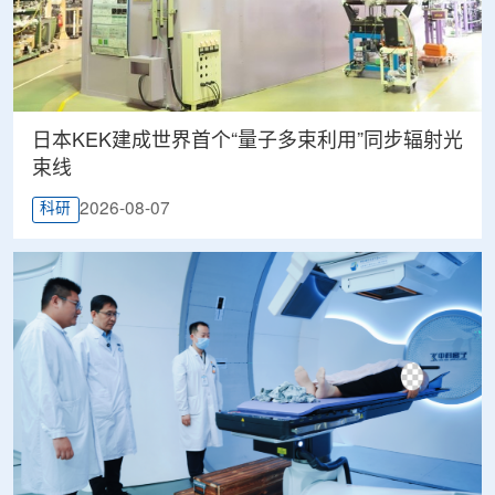
日本KEK建成世界首个“量子多束利用”同步辐射光
束线
2026-08-07
科研