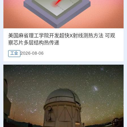
美国麻省理工学院开发超快X射线测热方法 可观
察芯片多层结构热传递
2026-08-06
工业