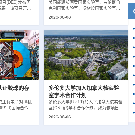
目(DES)发布历
响
美国能源部阿贡国家实验室、劳伦斯伯
成果。该项目汇总
克利国家实验室、橡树岭国家实验室和
2013年至2019
西北大学的研究人员正计划开发材料发
2026-08-06
天文图像，记录了
现云平台，利用基于物理学原理的人工
个星系团以及3000
智能框架，预测微小缺陷如何影响微电
用于研究宇宙加速
子器件的性能和寿命。材料发现云可视
为了实现DES，
化图，这是一个基于物理学原理的人工
极其灵敏的5.7亿
智能框架，它整合了实验数据、模拟和
m，并将其安装在位
高性能计算，用于预测微小缺陷如何影
美国国家科学基金
响微电子器件的性能和寿命。(图片由
文台的布兰科4米望
ChatGPT 提供。)微电子器件广泛用于
r Hahn/费米国家
智能手机、笔记本电脑、安全通信和人
工...
次认证胶球的存
多伦多大学加入加拿大核实验
室学术合作计划
京正负电子对撞机
多伦多大学(U of T)加入了加拿大核实验
ESIII)国际合作组
室(CNL)的学术合作计划，成为该项目中
理大会(ICHEP
的第十家参与机构。这项举措旨在加强
2026-08-06
大会报告的形式宣布：
加拿大的核能人才储备并支持相关研
BESIII实验建立
究。在施瓦茨·赖斯曼创新园区举行了签
整证据链，解开了
约仪式，标志着多伦多大学、加拿大核