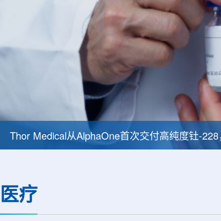
Thor Medical从AlphaOne首次交付高纯度钍-
医疗