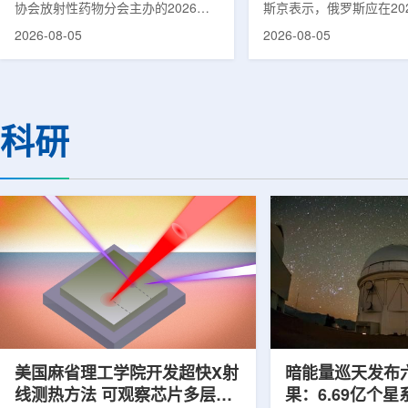
协会放射性药物分会主办的2026年
斯京表示，俄罗斯应在20
集团首席科学家刘蕴韬
放射性药物创新发展大会在山西省太
完成国产核磁共振成像仪
2026-08-05
2026-08-05
原市举行。作为中核集团核技术应用
作。米舒斯京在访问克孜
的核心平台，中国同辐股份有限公司
询诊断中心期间了解了相
(以下简称：中国同辐)在推动核医疗
察中心已安装的磁共振成
科技自立自强与普惠民生方面发挥着
他向俄罗斯卫生部长米哈
压舱石的作用。在大会间隙，中国同
什科询问国产设备研发情
科研
辐党委委员、总工程师、中核集团首
科表示，相关研发工作正
席科学家刘蕴韬接受记者专访时表
家原子能公司推进，并称
示，中国同辐将加快在建医药中心投
将在明年完成。米舒斯京
产运行，加快智慧核医学系统布局，
希望俄罗斯明年能够拥有
持续缩小城乡核医疗资源差距。同
核磁共振成像仪。该设备
时，以...
完...
美国麻省理工学院开发超快X射
暗能量巡天发布
线测热方法 可观察芯片多层结
果：6.69亿个