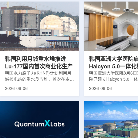
韩国利用月城重水堆推进
韩国亚洲大学医院
Lu-177国内首次商业化生产
Halcyon 5.0一
韩国水力原子力(KHNP)计划利用月
射治疗方案
韩国亚洲大学医院8月6
城核电站的重水反应堆，首次在本土
院已建立Halcyon 5.0
生产用于癌症治疗的放射性同位素
射治疗解决方案，并开始
2026-08-06
2026-08-06
镥-177(Lu-177)。目前韩国完全依赖
者治疗。该系统将高清高
进口该原料，这给当地的放射性药物
集、六自由度患者位置校
企业如Cellbion和FutureChem带来
实时运动管理整合到同一
了成本压力和供应不稳定因素。行业
中，用于提升图像引导放
内普遍认为国内生产将有助于构建多
准度和安全性。此次实施
元化的供应链并缩短运输时间。此次
Halcyon系统软件5.0
计划的首要目标是实现镥-177的商业
成高分辨率锥形束CT成
化生产，预计在2028年进行试生
HyperSight、六自由度