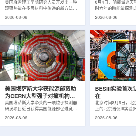
构热传递
美国麻省理工学院研究人员开发出一种
束宇宙加速膨胀
8月4日，暗能量巡天项
观察热量在多层材料中传递的新方法，
时六年的暗能量探测
可用于精确测量计算机芯片等电子器件
形成18篇相关论文，基于
2026-08-06
2026-08-06
内部的热流变化。相关研究成果已发表
年间获取的近30万张
于《自然通讯》。随着计算机芯片尺寸
6.69亿个星系、数千
不断缩小、功率密度持续提高，器件过
多颗超新星的信息，
热正成为限制性能提升的重要因素。传
膨胀和宇宙结构演化。
统热流测量方法在面对真实电子器件的
费米实验室制造了一台
多层结构时存在局限，例如常用的时域
像素数字相机DECa
热反射法难以区分不同材料层中的热传
于智利安第斯山脉的
输情况，红外成像等方法也难以在微小
会托洛洛山美洲际天
尺度上捕捉快速变化。为解决这一问
远镜上。(图片由Reida
题...
加速...
美国堪萨斯大学获能源部资助
BESIII实验首
为CERN大型强子对撞机构建
在
新一代探测器
美国堪萨斯大学牵头的一项粒子探测器
北京时间8月6日，北
研发项目近日获得美国能源部促进竞争
上的北京谱仪III实验(B
性研究的既定计划(DOE EPSCoR)资
在巴西举行的国际高能物
2026-08-06
2026-08-06
助。该项目资助金额为100万美元，将用
2026)上，以特别
于为欧洲核子研究中心(CERN)大型强子
经过15年的持续研究，
对撞机(LHC)上的紧凑型μ子螺线管实验
了证明胶球存在的完