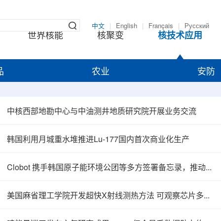
中文
|
English
|
Français
|
Русский
世界核能
核聚变
核技术应用
品
农业
安防
中核西部地勘中心与中油测井地质研究院开展业务交流
韩国利用月城重水堆推进Lu-177国内首次商业化生产
Clobot 携手韩国原子能环境公团等多方签署备忘录，推动放射性废物安全管理多机型机器人示范
美国麻省理工学院开发超快X射线测热方法 可观察芯片多层结构热传递