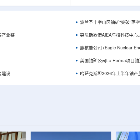
《自然通讯》。随着计算机芯片尺
目旨在提升产能，支持美国海军
功率密度持续提高，器件过热正成
并为公司在核能领域的后续增长
升的重要因素。传统热流测量方法
设施条件。根据公司披露，新设
子器件的多层结构时存在局限，例
尔德帕克里奇路120号，占地约14
波兰圣十字山区铀矿“突破”落空，
热反射法难以区分不同材料层中的
尺。工厂建成后，将整合目前分
红外成像等方法也难以在微小尺度
丹伯里和贝瑟尔三个地点的业务
装产业链
突尼斯欲借AIEA与核科技中
。为解决这一问题...
2027年初投入使用，若最终设计和
鹰核能公司 (Eagle Nuclea
美国铀矿公司Lo Herma项目
平台建设
哈萨克斯坦2026年上半年铀产