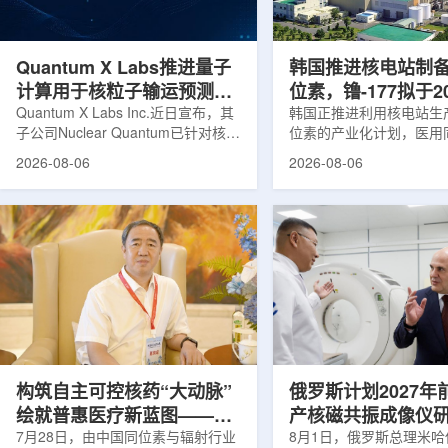
产，并在2031年开始全面量产。之
Dynamic Couch，以
后，韩国水力原子力还将扩大生产范
射治疗系统IDENTIFY
围至钴...
院表示，该院是韩国首...
Quantum X Labs推进量子
韩国推进核电站制
计算用于核粒子输运预测模
位素，镥-177拟于2
拟
Quantum X Labs Inc.近日宣布，其
业化生产
韩国正推进利用核电站生
子公司Nuclear Quantum已针对核工
位素的产业化计划，医用
业计算模拟中的一项瓶颈提出新方
镥-177(Lu-177)被列
2026-08-06
2026-08-06
案，尝试将量子计算引入核粒子输运
标产品。韩国水力与原子
预测，用于支持核医学系统设计等计
示，计划优先实现Lu-17
算密集型场景。据介绍，传统粒子输
产，后续还可能将产品范
运模拟在核医学系统设计中具有重要
钴-60、氚-3和氦-3等同位
作用，但往往需要大量计算资源，并
177是当前全球放射性药
伴随较长运行时间，影响研发和优化
用较广的治疗性放射性同
效率。Nuclear Quantum此次提出的
于前列腺癌、神经内分泌
技术，旨在把物理输运模型转化为量
相关放射性药物。此前，
子电路，使粒子传播和随机游走动力
Lu-177完全依赖进口。
学能够直接在量子计算框架中表示和
期约为6.6天，从生产、
模拟。...
制备和患者给药...
构筑自主可控核药“大动脉”
俄罗斯计划2027年
绘就普惠医疗新蓝图——专
产核磁共振成像仪
访中国同辐总工程师、中核
7月28日，由中国同位素与辐射行业
8月1日，俄罗斯总理米哈