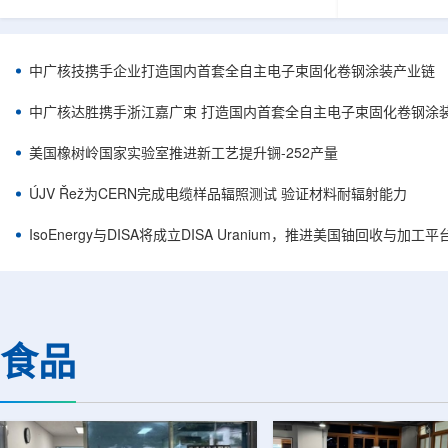
核西部地勘中心党委书记王乐力带队赴中油测井
成果已发表于
地质研究院，开展专项技术交流研讨。会上，中
寸不断缩小、
油测井地质研究院党委书记万金彬系统介绍了国
为限制性能提
内油气测井成套装备、井下探测、岩石物理实
在面对真实电
中广核技携手企业打造国内首套全自主电子束固化卷钢涂装产业链
验、智能测井解释、深井探测及多源地质数据解
如常用的时域
析等成熟技术体系，并结合实战案例分享了含油
热传输情况，
中广核达胜携手浙江嘉广束 打造国内首套全自主电子束固化卷钢涂
气盆地铀矿勘查经验。王乐力介绍了西部中...
上捕捉快速变化
美国橡树岭国家实验室推进新工艺提升锎-252产量
ÚJV Řež为CERN完成电缆样品辐照测试 验证材料耐辐射能力
IsoEnergy与DISA将成立DISA Uranium，推进美国铀回收与加工
食品