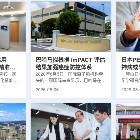
启用
巴哈马拟根据 imPACT 评估
日本P
体化精准放
结果加强癌症防控体系
神病或
日宣布，医
2026年8月5日，国际原子能机构牵
关
一项由日
一体化精准放
头的一项国际审查显示，巴哈马在加
像学研究
全面用于患
强癌症治疗服务方面具备进一步提升
次出现幻
2026-08-06
2026-08-
速图像采
空间。此次审查为该国改善癌症服务
成年人，
正和无标记
协调、缩短诊疗等待时间并提升患者
及其他神
治疗流程
治疗效果提出了路线图。巴哈马拿骚
常沉积。
射治疗的精
玛格丽特公主医院(图片：Pelow
病患者和
方案以
Media/Adobe Stock)这项 imPACT
者。研究
版本为基础，集
评估由国际原子能机构、世界卫生组
踪剂^11C
像系统
织/泛美卫生组织和国际癌症研究机
踪剂^18F
患者定位台
构共同开展，应巴哈马卫生与健康部
脑中的β-