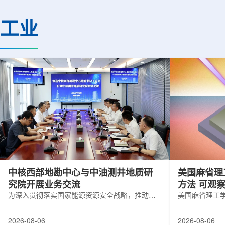
(CMS)设计和建造两台高亮度零度量能
困扰学术界近半个世
器(HL-ZDC)。该项目周期为四年，由堪
谜。该发现不仅为量
工业
萨斯大学物理与天文系教授迈克尔·默里
供了决定性验证，也
和堪萨斯大学杰出教授克里斯托夫·罗永
形态——纯由力构成
共同领导。其中，默里同时担任CMS高
子核由质子和中子组
亮度零度量能器升级项目负责人。...
由夸克组成。夸克之
互...
中核西部地勘中心与中油测井地质研
美国麻省理
究院开展业务交流
方法 可观
为深入贯彻落实国家能源资源安全战略，推动油
美国麻省理工
气测井与铀矿地质勘查技术互融互通，促进跨行
在多层材料中
业科研资源共享与关键技术联合攻关，近日，中
算机芯片等电
2026-08-06
2026-08-06