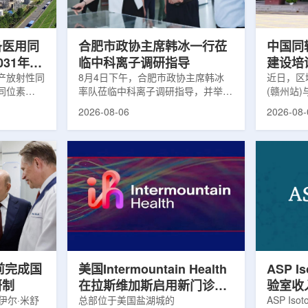
及表面引导放
请求进行，重点评估该国癌症防控能
情况进行
。亚洲大学医
力和实际需求。6月9日至11日，专
神病患者中
家组访...
备医用同
合肥市政协主席韩冰一行莅
中国同
031年商
临中科离子调研指导
建设培
产放射性同
8月4日下午，合肥市政协主席韩冰
赣州市
近日，区
同位素
率队莅临中科离子调研指导，并举行
(赣州站
高质量
为首个商业化目
座谈交流。市人大常委会副主任雍凤
疗高质量
2026-08-06
2026-08-
能公司表
山，市政协秘书长苏祥、市产投集团
同步启动
7商业化生
董事长江鑫、市政协教科卫体委主任
家组以及
围扩大至
张晓峰、市工信局副局长郭梅参加。
表到院开
素。Lu-
中国科学院合肥物质科学研究院副院
医疗机构
物市场中应
长宋云涛，中科离子董事长刘璐，总
动仪式由
位素，可用
经理陈永华，副总经理丁开忠、李
任杨传盛
肿瘤等疾病
俊、光若怀陪同。韩冰一行详细了解
会副主任
韩国所需
中科离子产业布局、经营情况，重点
会主任委
由于其半衰
围绕核医疗及高端装备关键技术突
委书记黄
运输到药物
破、成果转化落地及产业化发展等方
示，核医
面开...
前完成国
美国Intermountain Health
ASP I
研制
在拉斯维加斯启用新门诊诊
验室收
伊尔·米舒
所，配置PET/CT和直线加
总部位于美国盐湖城的
素浓缩
ASP Is