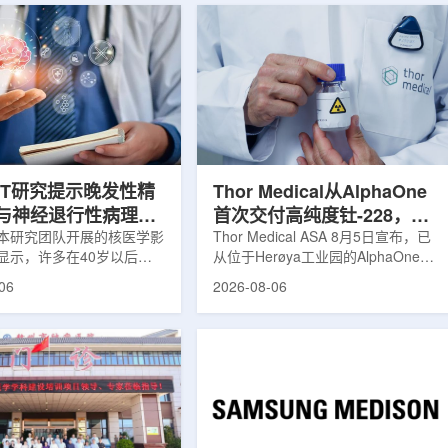
ET研究提示晚发性精
Thor Medical从AlphaOne
与神经退行性病理相
首次交付高纯度钍-228，商
本研究团队开展的核医学影
业供货启动
Thor Medical ASA 8月5日宣布，已
显示，许多在40岁以后首
从位于Herøya工业园的AlphaOne生
觉、妄想等精神病性症状的
产设施完成首批高纯度钍-228(Th-
06
2026-08-06
大脑内存在与阿尔茨海默病
228)客户交付。这是该设施上周宣布
经退行性疾病相关的蛋白异
启动生产后完成的首次客户供货，也
研究纳入37名晚发性精神
标志着AlphaOne进入商业供应阶
47名年龄匹配的健康对照
段。Thor Medical首席执行官Jasper
人员采用淀粉样蛋白PET示
Kurth表示，商业化生产意味着公司
-PiB，以及tau蛋白PET示
工业规模制造的开始，首批客户交付
-florzolotau，对受试者大
表明公司已完成从产能建设到利用首
淀粉样蛋白和tau蛋白积累
个工业规模工厂服务客户的过渡。公