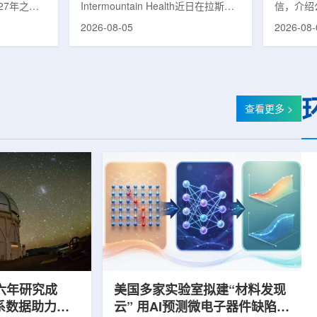
27年之前
Intermountain Health近日在拉斯维
信，介绍
速器
的研制工
加斯西南部启用一座新的门诊诊所。
务业绩公
2026-08-05
2026-08-
勒共和国咨
该诊所名为Badura Clinic，建筑面积
展。公司
关进展。视
约9万平方英尺，位于Spring Valley
2026年
像设备时，
地区，是该医疗系统在内华达州首个
期增长超
伊尔·穆拉
新建项目。Badura Clinic为三层建
部门202
况。穆拉什
筑，于7月30日举行剪彩仪式和社区
元，高于2
由俄罗斯国
开放日活动后正式开放。该诊所整合
相关业务
查看更多 >
该设备预计
了此前分布在拉斯维加斯谷多个地点
子影像和
随后表示，
的初级保健和部分专科服务，面向儿
在同位素业务
本国研制的
童、成人及老年患者提供更集中的医
称，其硅-
若按计划
疗服务。根据介绍，诊所服务范围包
入商业生
括成人及...
2026年下
六年研究成
美国多家实验室拟建“材料发现
星系数据助力约
云” 用AI预测微电子器件缺陷影