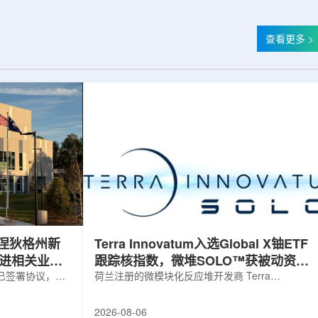
查看更多 >
涅狄格州新
Terra Innovatum入选Global X铀ETF
推进相关业务
跟踪核指数，微堆SOLO™获被动资金
，已签署协议，将
曝光
荷兰注册的微模块化反应堆开发商 Terra
新建一座工厂，
Innovatum Global N.V.(NASDAQ: NKLR)于2026
业务运营。该项
年8月3日开盘起纳入 Solactive 全球铀与核部件总
2026-08-06