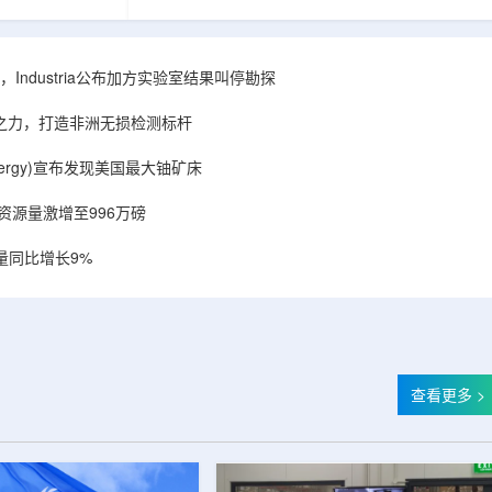
相关关键项目，
回报指数——该指数正是 Global X 铀ETF(NYSE
提供空间和基础
Arca: URA，资管超50亿美元)的跟踪基准，本次
施位于布鲁克菲
随 Solactive 定期再平衡生效。公司联合创始人兼
.1087万平方英
CEO Alessandro Petruzzi 称，这使被动/主题投
Industria公布加方实验室结果叫停勘探
布在康涅狄格州
资者可通过指数直接触达其 SOLO™ 微堆故事，
。该设施预计于
与 Cameco、Kazatomprom、Centrus、Oklo、
心之力，打造非洲无损检测标杆
租户装修工...
NuScale、X-energy、三菱重...
r Energy)宣布发现美国最大铀矿床
铀资源量激增至996万磅
量同比增长9%
查看更多 >