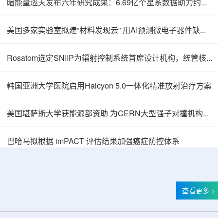
暗能量巡天发布六年研究成果：6.69亿个星系数据助力约束宇宙加速膨胀
美国多家实验室拟建“材料发现云” 用AI预测微电子器件缺陷影响
Rosatom选定SNIIP为辐射控制系统首席设计机构，统管核设施放射仪表标准化与进口替代保障
韩国亚洲大学医院启用Halcyon 5.0一体化精准放射治疗方案
美国堪萨斯大学获能源部资助 为CERN大型强子对撞机构建新一代探测器
巴哈马拟根据 imPACT 评估结果加强癌症防控体系
查看更多 >