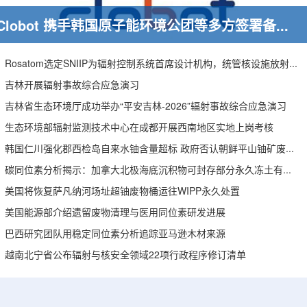
Clobot 携手韩国原子能环境公团等多方签署备忘录，推动放射性废物安全管理多机型机器人示范
Rosatom选定SNIIP为辐射控制系统首席设计机构，统管核设施放射仪表标准化与进口替代保障
吉林开展辐射事故综合应急演习
吉林省生态环境厅成功举办“平安吉林-2026”辐射事故综合应急演习
生态环境部辐射监测技术中心在成都开展西南地区实地上岗考核
韩国仁川强化郡西检岛自来水铀含量超标 政府否认朝鲜平山铀矿废水影响
碳同位素分析揭示：加拿大北极海底沉积物可封存部分永久冻土有机碳
美国将恢复萨凡纳河场址超铀废物桶运往WIPP永久处置
美国能源部介绍遗留废物清理与医用同位素研发进展
巴西研究团队用稳定同位素分析追踪亚马逊木材来源
越南北宁省公布辐射与核安全领域22项行政程序修订清单