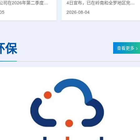
公司在2026年第二季度财
4日宣布，已在岭南和全罗地区完成
布前各业务板块的运营进
前列腺癌诊断用放射性药物
05
2026-08-04
表示，旗下PET实验室部门
ProstaSeek(活性成分：18F-
上半年有机收入较2025年同
plotupolastat)的供应链建设。该药
过50%。按照目前预期，该
物靶向前列腺特异性膜抗原
6年全年收入约为1400万美
(PSMA)，两地所有开展PET-CT检查
025年的600万美元。PET
并进行前列腺癌诊疗的三级综合医院
环保
通常与放射性药物制备、分
均已纳入其供应范围。据韩国卫生福
查看更多 >
核医学诊断应用密切相关。
利部国家癌症登记处数据，2023年
方面，ASP Isotopes
新增前列腺癌病例达22640例，占所
28和镱-176浓缩设施已进
有癌症病例的7.8%，是男性癌症发
产前的最后阶段，预计将在
病率排名第六位的疾病;伴随PSMA靶
半年交...
向治疗的日益普及，对前列腺癌治...