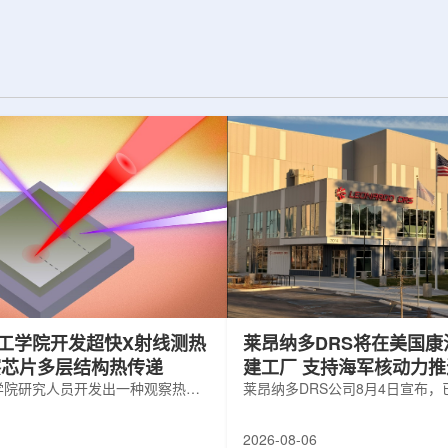
纪的胶球存在之
实验室和原子能公司有限公司(AECL)正
子色动力学理论提
式确立了合作关系。该学术合作计划将
表明一类全新物质
为参学院校提供进入国家级实验室基础
的物质的存在。原
设施、技术和专业知识的渠道，合作领
成，质子和中子又
域涵盖清洁能源、医疗健康、环境修复
间靠胶子传递强相
以及国家安全等多个方面。此次...
工学院开发超快X射线测热
莱昂纳多DRS将在美国康
察芯片多层结构热传递
建工厂 支持海军核动力
学院研究人员开发出一种观察热量
增长
莱昂纳多DRS公司8月4日宣布
传递的新方法，可用于精确测量计
在美国康涅狄格州布鲁克菲尔德
子器件内部的热流变化。相关研究
用于扩大并整合其海军电力系统
2026-08-06