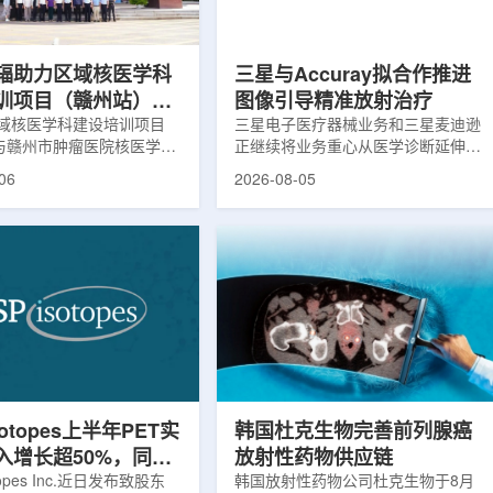
评估。结果显示，晚发性精
司称，随着产能逐步提升，将继续满
，β-淀粉样蛋白阳性...
足靶向α疗法领域对高纯度...
辐助力区域核医学科
三星与Accuray拟合作推进
训项目（赣州站）与
图像引导精准放射治疗
肿瘤医院核医学诊疗
域核医学科建设培训项目
三星电子医疗器械业务和三星麦迪逊
)与赣州市肿瘤医院核医学诊
正继续将业务重心从医学诊断延伸至
建设项目同步启动
建设项目在赣州市肿瘤医院
治疗领域。8月5日，三星HME美国
06
2026-08-05
。中华医学会核医学分会专
公司与美国放射外科公司Accuray宣
中国同辐、原子高科相关代
布签署一份不具约束力的合作意向
展调研交流，江西省内各级
书，双方计划围绕基于容积成像的精
200余名医务人员参会。启
准放射治疗解决方案开展合作探讨。
赣州市肿瘤医院核医学科主
根据意向书，双方拟研究将三星移动
主持。赣州市卫生健康委员
CT扫描仪BodyTom与Accuray机器
傅伟、中华医学会核医学分
人放射外科平台CyberKnife相结合。
员汪静、赣州市肿瘤医院党
该合作方向旨在把高分辨率三维成像
兴伟出席并致辞。汪静表
能力与图像引导机器人放射外科技术
学在肿瘤等重大疾病...
连接起来，使医务人员能够更准确地
确...
sotopes上半年PET实
韩国杜克生物完善前列腺癌
入增长超50%，同位
放射性药物供应链
设施推进商业生产
otopes Inc.近日发布致股东
韩国放射性药物公司杜克生物于8月