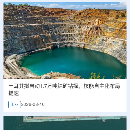
土耳其拟启动1.7万吨铀矿钻探，核能自主化布局
提速
2026-08-10
工业