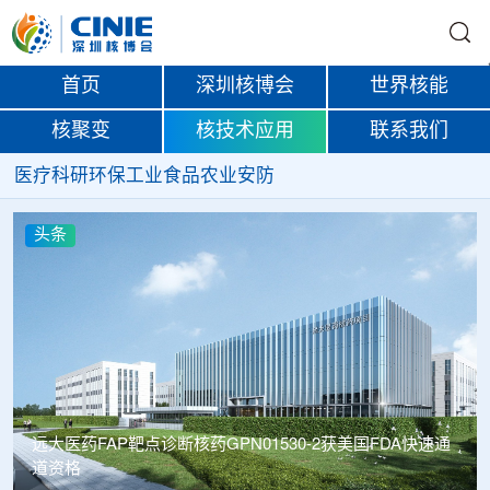
首页
深圳核博会
世界核能
核聚变
核技术应用
联系我们
医疗
科研
环保
工业
食品
农业
安防
头条
远大医药FAP靶点诊断核药GPN01530-2获美国FDA快速通
道资格