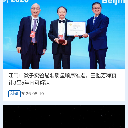
江门中微子实验瞄准质量顺序难题，王贻芳称预
计3至5年内可解决
2026-08-10
科研