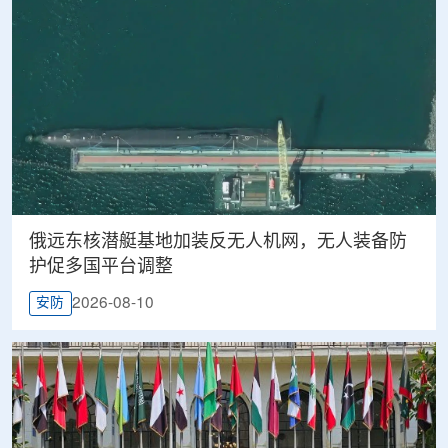
俄远东核潜艇基地加装反无人机网，无人装备防
护促多国平台调整
2026-08-10
安防