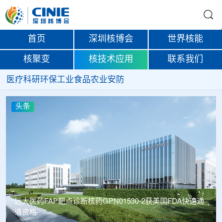
首页
深圳核博会
世界核能
核聚变
核技术应用
联系我们
医疗
科研
环保
工业
食品
农业
安防
头条
远大医药FAP靶点诊断核药GPN01530-2获美国FDA快速通
道资格