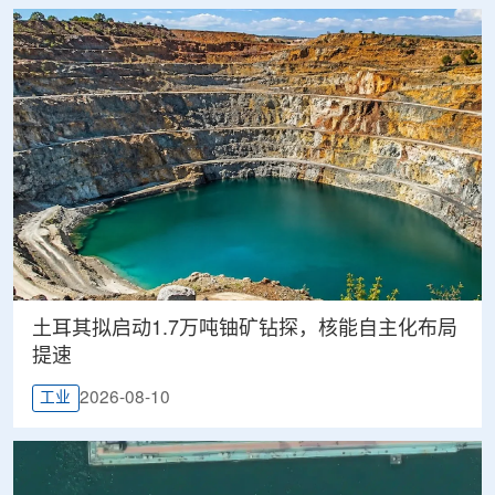
土耳其拟启动1.7万吨铀矿钻探，核能自主化布局
提速
2026-08-10
工业