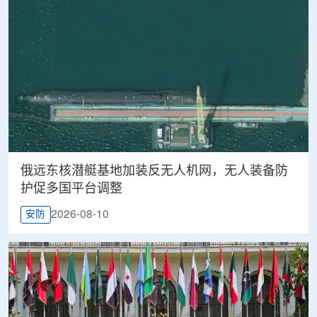
俄远东核潜艇基地加装反无人机网，无人装备防
护促多国平台调整
2026-08-10
安防