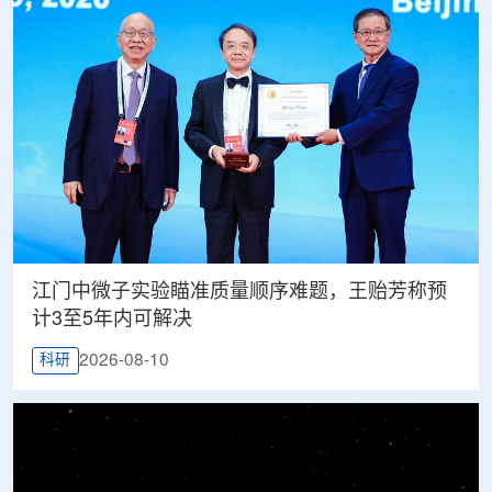
江门中微子实验瞄准质量顺序难题，王贻芳称预
计3至5年内可解决
2026-08-10
科研