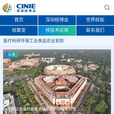
首页
深圳核博会
世界核能
核聚变
核技术应用
联系我们
医疗
科研
环保
工业
食品
农业
安防
头条
俄罗斯首款国产3D扫描仪Helix列入国家产品名录，
Rosatom完善增材制造技术链