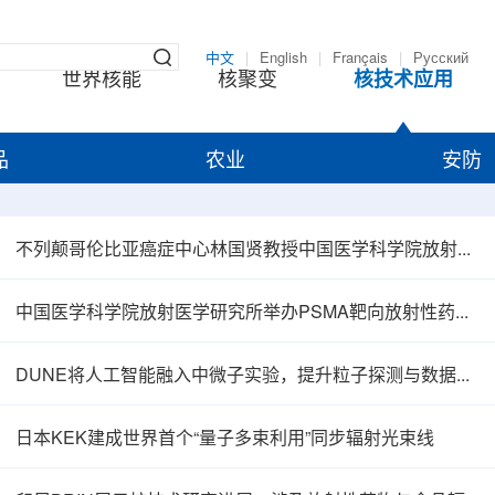
中文
|
English
|
Français
|
Русский
世界核能
核聚变
核技术应用
品
农业
安防
不列颠哥伦比亚癌症中心林国贤教授中国医学科学院放射医学研究所开展学术交流
中国医学科学院放射医学研究所举办PSMA靶向放射性药物学术报告会
DUNE将人工智能融入中微子实验，提升粒子探测与数据处理能力
日本KEK建成世界首个“量子多束利用”同步辐射光束线