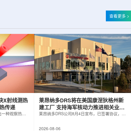
查看更多 >
快X射线测热
莱昂纳多DRS将在美国康涅狄格州新
构热传递
建工厂 支持海军核动力推进相关业务
出一种观察热量
增长
莱昂纳多DRS公司8月4日宣布，已签署协议，将
用于精确测量计
在美国康涅狄格州布鲁克菲尔德新建一座工厂，
变化。相关研究
用于扩大并整合其海军电力系统业务运营。该项
2026-08-06