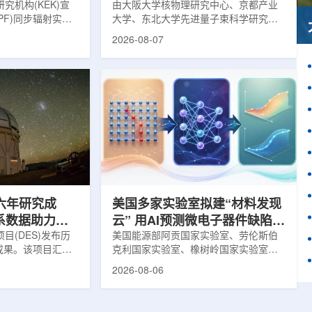
究机构(KEK)宣
由大阪大学核物理研究中心、京都产业
PF)同步辐射实验
大学、东北大学先进量子束科学研究中
-11B光束线已建成世
心、高丽大学、岐阜大学、中国近代物
2026-08-07
光束线，可实现硬X
理研究所、理化学研究所、京都大学、
光束的同步利用。据
台湾中央研究院和加拿大萨斯喀彻温大
-11B由同步辐射学术
学等机构研究人员组成的
设。该网络由大学
LEPS2/Solenoid合作组，首次利用光子
使用、联合研究中
束实验观测到含有反K介子的原子核。这
成，定位为科研和
一成果为确认反K介子原子核的存在提供
束线的主要特点在
了新的实验证据，也为理解高密度核物
件下同时使用硬X射
质和中性子星内部结构提供了重要线
过去需要分别开展的
索。研究团队在日本兵库县大型同步辐
射设施SP...
六年研究成
美国多家实验室拟建“材料发现
星系数据助力约
云” 用AI预测微电子器件缺陷影
目(DES)发布历
响
美国能源部阿贡国家实验室、劳伦斯伯
成果。该项目汇总
克利国家实验室、橡树岭国家实验室和
2013年至2019
西北大学的研究人员正计划开发材料发
2026-08-06
天文图像，记录了
现云平台，利用基于物理学原理的人工
个星系团以及3000
智能框架，预测微小缺陷如何影响微电
用于研究宇宙加速
子器件的性能和寿命。材料发现云可视