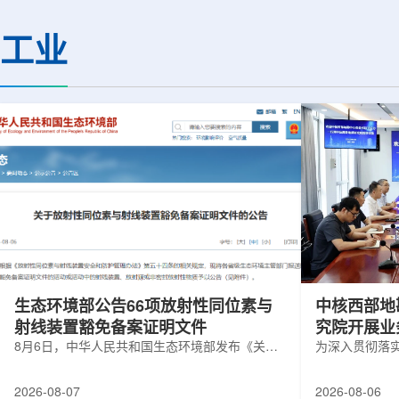
热正成为限制性能提升的重要因素。传
膨胀和宇宙结构演化。
统热流测量方法在面对真实电子器件的
费米实验室制造了一台
工业
多层结构时存在局限，例如常用的时域
像素数字相机DECa
热反射法难以区分不同材料层中的热传
于智利安第斯山脉的
输情况，红外成像等方法也难以在微小
会托洛洛山美洲际天
尺度上捕捉快速变化。为解决这一问
远镜上。(图片由Reida
题...
加速...
生态环境部公告66项放射性同位素与
中核西部地
射线装置豁免备案证明文件
究院开展业
8月6日，中华人民共和国生态环境部发布《关于
为深入贯彻落
放射性同位素与射线装置豁免备案证明文件的公
气测井与铀矿
告》。公告称，根据《放射性同位素与射线装置
业科研资源共
2026-08-07
2026-08-06