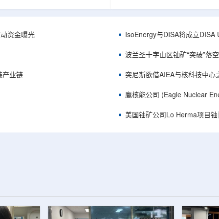
心党委书记王乐力带队赴中油测井
成果已发表于《自然通讯》。随
开展专项技术交流研讨。会上，中
寸不断缩小、功率密度持续提高
究院党委书记万金彬系统介绍了国
为限制性能提升的重要因素。传
套装备、井下探测、岩石物理实
在面对真实电子器件的多层结构
™获被动资金曝光
IsoEnergy与DISA将成立D
解释、深井探测及多源地质数据解
如常用的时域热反射法难以区分
体系，并结合实战案例分享了含油
热传输情况，红外成像等方法也
波兰圣十字山区铀矿“突破”落空，
经验。王乐力介绍了西部中...
上捕捉快速变化。为解决这一问题.
装产业链
突尼斯欲借AIEA与核科技中
鹰核能公司 (Eagle Nuclea
美国铀矿公司Lo Herma项目