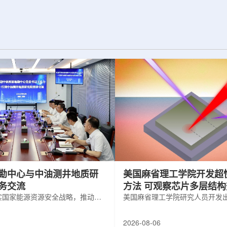
为了实现DES，
化图，这是一个基于物理学原理的人工
极其灵敏的5.7亿
智能框架，它整合了实验数据、模拟和
m，并将其安装在位
高性能计算，用于预测微小缺陷如何影
美国国家科学基金
响微电子器件的性能和寿命。(图片由
文台的布兰科4米望
ChatGPT 提供。)微电子器件广泛用于
r Hahn/费米国家
智能手机、笔记本电脑、安全通信和人
工...
勘中心与中油测井地质研
美国麻省理工学院开发超
务交流
方法 可观察芯片多层结
实国家能源资源安全战略，推动油
美国麻省理工学院研究人员开发
地质勘查技术互融互通，促进跨行
在多层材料中传递的新方法，可
享与关键技术联合攻关，近日，中
算机芯片等电子器件内部的热流
2026-08-06