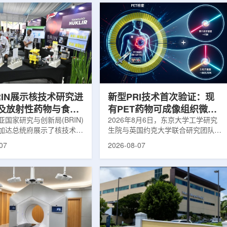
RIN展示核技术研究进
新型PRI技术首次验证：现
及放射性药物与食品
有PET药物可成像组织微环
用
国家研究与创新局(BRIN)
境
2026年8月6日，东京大学工学研究
加达总统府展示了核技术研
生院与英国约克大学联合研究团队宣
BRIN局长阿里夫·萨特里亚
布，已建立一种利用正电子三光子衰
07
2026-08-07
关技术属于和平利用核能范
变的新型几何成像原理，并首次成功
方向不仅包括能源，也覆盖
验证正电子素比率成像(PRI)技术。
康等领域。在健康领域，
该方法可结合现有临床PET显像剂使
正在开发用于核医学的放射性
用，有望为核医学影像提供观察组织
类药物含有放射性物质，可
微环境的新手段。利用正电子-3光子
诊断和治疗。阿里夫表示，
衰变的下一代核医学成像概念图目前
物研发对癌症识别和治疗具
临床PET扫描主要利用正电子双光子
义。在食品领域，BRIN将
湮灭过程显示药物在体内的分布和积