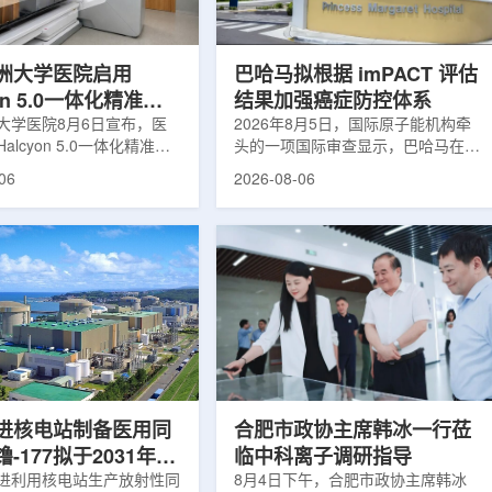
于食品保鲜，重点包括出口
累情况，但对组织缺氧等与疾病恶性
照处理。阿里夫介绍，一些
程度相关的微环境信息捕捉有限。...
.
洲大学医院启用
巴哈马拟根据 imPACT 评估
yon 5.0一体化精准放
结果加强癌症防控体系
方案
大学医院8月6日宣布，医
2026年8月5日，国际原子能机构牵
alcyon 5.0一体化精准放
头的一项国际审查显示，巴哈马在加
决方案，并开始全面用于患
强癌症治疗服务方面具备进一步提升
06
2026-08-06
该系统将高清高速图像采
空间。此次审查为该国改善癌症服务
由度患者位置校正和无标记
协调、缩短诊疗等待时间并提升患者
管理整合到同一治疗流程
治疗效果提出了路线图。巴哈马拿骚
提升图像引导放射治疗的精
玛格丽特公主医院(图片：Pelow
全性。此次实施方案以
Media/Adobe Stock)这项 imPACT
on系统软件5.0版本为基础，集
评估由国际原子能机构、世界卫生组
率锥形束CT成像系统
织/泛美卫生组织和国际癌症研究机
Sight、六自由度患者定位台
构共同开展，应巴哈马卫生与健康部
ic Couch，以及表面引导放
请求进行，重点评估该国癌症防控能
IDENTIFY。亚洲大学医
力和实际需求。6月9日至11日，专
院是韩国首...
家组访...
进核电站制备医用同
合肥市政协主席韩冰一行莅
-177拟于2031年商
临中科离子调研指导
产
进利用核电站生产放射性同
8月4日下午，合肥市政协主席韩冰