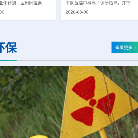
业化计划，医用同位素
率队莅临中科离子调研指导，并举行
(Lu-177)被列为首个商业化目
座谈交流。市人大常委会副主任雍凤
06
2026-08-06
韩国水力与原子能公司表
山，市政协秘书长苏祥、市产投集团
先实现Lu-177商业化生
董事长江鑫、市政协教科卫体委主任
还可能将产品范围扩大至
张晓峰、市工信局副局长郭梅参加。
氚-3和氦-3等同位素。Lu-
中国科学院合肥物质科学研究院副院
当前全球放射性药物市场中应
长宋云涛，中科离子董事长刘璐，总
环保
治疗性放射性同位素，可用
经理陈永华，副总经理丁开忠、李
查看更多 >
癌、神经内分泌肿瘤等疾病
俊、光若怀陪同。韩冰一行详细了解
性药物。此前，韩国所需
中科离子产业布局、经营情况，重点
7完全依赖进口。由于其半衰
围绕核医疗及高端装备关键技术突
.6天，从生产、运输到药物
破、成果转化落地及产业化发展等方
给药...
面开...