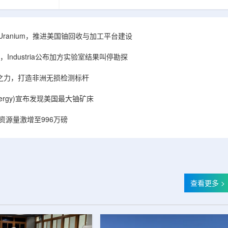
着计算机芯片尺
目旨在提升产能，支持美国海军相关关键项目，
，器件过热正成
并为公司在核能领域的后续增长提供空间和基础
统热流测量方法
设施条件。根据公司披露，新设施位于布鲁克菲
时存在局限，例
尔德帕克里奇路120号，占地约14.1087万平方英
ISA Uranium，推进美国铀回收与加工平台建设
不同材料层中的
尺。工厂建成后，将整合目前分布在康涅狄格州
难以在微小尺度
丹伯里和贝瑟尔三个地点的业务。该设施预计于
Industria公布加方实验室结果叫停勘探
..
2027年初投入使用，若最终设计和租户装修工...
心之力，打造非洲无损检测标杆
r Energy)宣布发现美国最大铀矿床
铀资源量激增至996万磅
查看更多 >