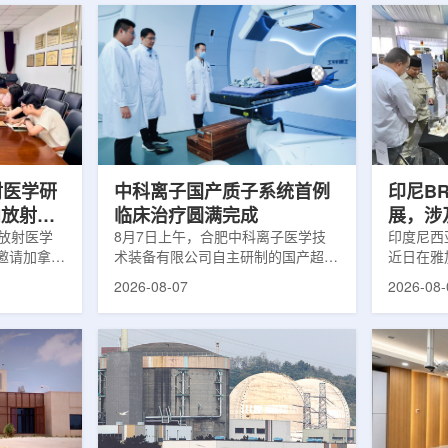
射医学研
中科离子国产质子系统首例
印尼B
向放射性
临床治疗圆满完成
展，涉
院放射医学
8月7日上午，合肥中科离子医学技
辐照应
印度尼西亚
邀请加拿大
术装备有限公司自主研制的国产超导
近日在雅
症中心林国
回旋质子治疗系统，在合肥离子医学
究成果。
2026-08-07
2026-08-
腺癌诊断与
中心完成首例临床试验受试者治疗。
表示，相
原靶向放射
这是国内首台国产超导回旋质子放射
畴，应用
。报告会采
治疗系统的重要突破。本例受试者为
粮食和健
，放射所部
肺癌患者。试验所用的超导质子治疗
BRIN
。林国贤教
系统，搭载中科离子自主研发的
药物。这
放射性药物
SC240超导回旋加速器，具有超大照
用于癌症
表135余
射野、360°全周束流配送能力。治
放射性药
交30余项
疗全程依托多模融合4D图像引导精
有重要意