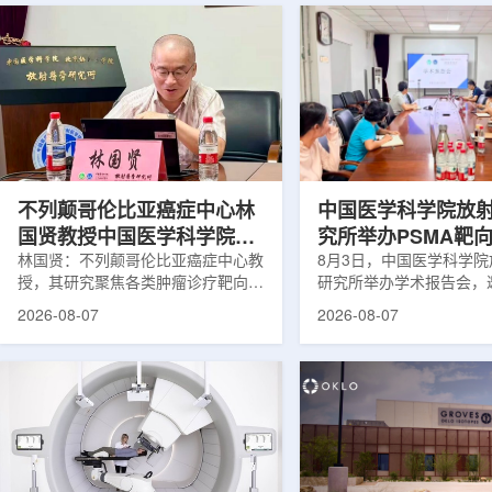
不列颠哥伦比亚癌症中心林
中国医学科学院放
国贤教授中国医学科学院放
究所举办PSMA靶
射医学研究所开展学术交流
林国贤：不列颠哥伦比亚癌症中心教
药物学术报告会
8月3日，中国医学科学
授，其研究聚焦各类肿瘤诊疗靶向放
研究所举办学术报告会，
射性药物开发，迄今已主导/参与发
温哥华不列颠哥伦比亚癌
2026-08-07
2026-08-07
表135余篇同行评议期刊论文，提交
贤教授作题为《用于前列
30余项放射性药物相关专利申请，
治疗的前列腺特异性膜抗
完成自研7款放射性药物的临床转
性药物开发》的学术报告
化，用于多种肿瘤诊疗。报告会上，
取线上线下结合方式举行
林国贤教授基于其团队多年的前沿探
分科研人员和研究生参加
索，系统梳理了针对前列腺癌靶点
授长期从事肿瘤诊疗靶向
PSMA的核药相关研究进展：一是F-
开发研究，已主导或参与发
18标记PSMA靶向PET显像剂的分子
篇同行评议期刊论文，提