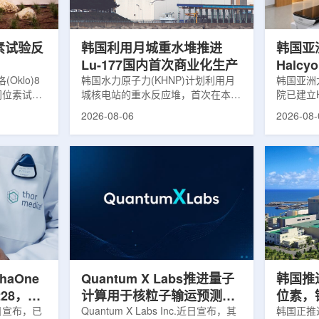
，并完成7
准定位，能实现动态适配、精准治
核技术用
转化，应用
疗。设备运行平稳低噪，治疗控制软
水果的辐
件运...
进口国要..
素试验反
韩国利用月城重水堆推进
韩国亚
Lu-177国内首次商业化生产
Halc
klo)8
韩国水力原子力(KHNP)计划利用月
射治疗
韩国亚洲
同位素试验
城核电站的重水反应堆，首次在本土
院已建立H
实现可控自
生产用于癌症治疗的放射性同位素
射治疗解
2026-08-06
2026-08-
临界。这一
镥-177(Lu-177)。目前韩国完全依赖
者治疗。
不到一年。
进口该原料，这给当地的放射性药物
集、六自
堆设施(图
企业如Cellbion和FutureChem带来
实时运动
低功率试验
了成本压力和供应不稳定因素。行业
中，用于
州洛克哈
内普遍认为国内生产将有助于构建多
准度和安
试点计划下
元化的供应链并缩短运输时间。此次
Halcy
界的反应
计划的首要目标是实现镥-177的商业
成高分辨
设施从未开
化生产，预计在2028年进行试生
Hyper
土建开挖、
产，并在2031年开始全面量产。之
Dynam
购、燃料配
后，韩国水力原子力还将扩大生产范
射治疗系统
围至钴...
院表示，该
phaOne
Quantum X Labs推进量子
韩国推
28，商
计算用于核粒子输运预测模
位素，镥
月5日宣布，已
拟
Quantum X Labs Inc.近日宣布，其
业化生
韩国正推