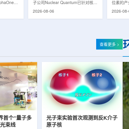
phaOne生
子公司Nuclear Quantum已针对核工
位素的产
8(Th-
业计算模拟中的一项瓶颈提出新方
镥-177
2026-08-06
2026-08-
设施上周宣布
案，尝试将量子计算引入核粒子输运
标产品。
户供货，也
预测，用于支持核医学系统设计等计
示，计划优
业供应阶
算密集型场景。据介绍，传统粒子输
产，后续
行官Jasper
运模拟在核医学系统设计中具有重要
钴-60、
意味着公司
作用，但往往需要大量计算资源，并
177是
批客户交付
伴随较长运行时间，影响研发和优化
用较广的
查看更多 >
设到利用首
效率。Nuclear Quantum此次提出的
于前列腺
的过渡。公
技术，旨在把物理输运模型转化为量
相关放射
，将继续满
子电路，使粒子传播和随机游走动力
Lu-17
..
学能够直接在量子计算框架中表示和
期约为6
模拟。...
制备和患者
界首个“量子多
光子束实验首次观测到反K介子
射光束线
原子核