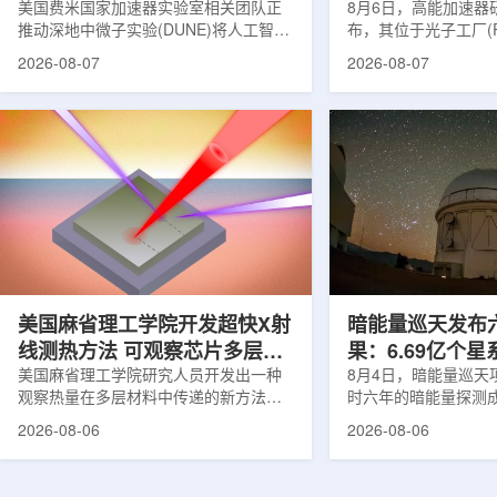
理能力
美国费米国家加速器实验室相关团队正
8月6日，高能加速器研
推动深地中微子实验(DUNE)将人工智能
布，其位于光子工厂(
和机器学习工具融入实验设计、探测器
装置的BL-11A和BL
2026-08-07
2026-08-07
运行与数据分析流程，以提升中微子相
界首个量子多束利用
互作用识别、事件分类和探测器管理能
射线与软X射线两束
力。DUNE位于长基线中微子设施，目
介绍，BL-11A和BL
前已开始安装大型中微子探测器模块的
基础设施网络合作建
结构元件。该实验由近探测器和远探测
联合使用机构及联合
器组成：近探测器位于费米实验室，远
心的同步辐射装置组
探测器设在南达科他州桑福德地下研究
教育基础设施。新光
设施地下约1英里处。两个探测器都将采
于，可在同一实验条
用液氩时间投影室技术，用于记录中微
线和软X射线，完成
子...
观...
美国麻省理工学院开发超快X射
暗能量巡天发布
线测热方法 可观察芯片多层结
果：6.69亿个
构热传递
美国麻省理工学院研究人员开发出一种
束宇宙加速膨胀
8月4日，暗能量巡天项
观察热量在多层材料中传递的新方法，
时六年的暗能量探测
可用于精确测量计算机芯片等电子器件
形成18篇相关论文，基于
2026-08-06
2026-08-06
内部的热流变化。相关研究成果已发表
年间获取的近30万张
于《自然通讯》。随着计算机芯片尺寸
6.69亿个星系、数千
不断缩小、功率密度持续提高，器件过
多颗超新星的信息，