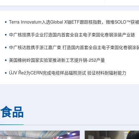
安全和防护管理办法》第五十四条有关规定，现
核西部地勘中
将各省级生态环境主管部门报送的、已获得豁免
地质研究院，
备案证明文件的活动，以及活动中涉及的射线装
油测井地质研
置、放射源或非密封放射性物质予以公告。随公
内油气测井成
Terra Innovatum入选Global X铀ETF跟踪核指数，微堆SOLO
告发布的汇总表共列出66项备案记录，涉及山
验、智能测井
东、天津、上海、河北、四川、甘肃、安徽、河
析等成熟技术
中广核技携手企业打造国内首套全自主电子束固化卷钢涂装产业链
南、辽宁等地相关单位。备案内容涵盖...
气盆地铀矿勘查
中广核达胜携手浙江嘉广束 打造国内首套全自主电子束固化卷钢涂
美国橡树岭国家实验室推进新工艺提升锎-252产量
ÚJV Řež为CERN完成电缆样品辐照测试 验证材料耐辐射能力
食品