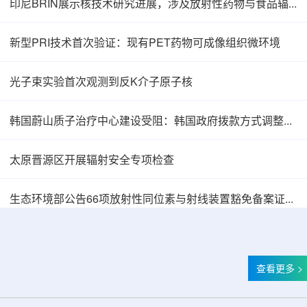
印尼BRIN展示核技术研究进展，涉及放射性药物与食品辐照应用
新型PRI技术首次验证：现有PET药物可成像组织微环境
光子束实验首次观测到反K介子原子核
韩国蔚山质子治疗中心建设受阻：韩国政府拨款方式调整影响项目推进
太原晋源区开展辐射安全专项检查
韩国忠清北道上半年农水产品放射性检测结果达
生态环境部公告66项放射性同位素与射线装置豁免备案证明文件
查看更多 >