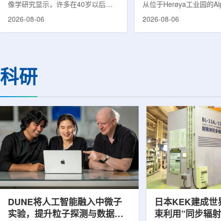
像学研究显示，许多在40岁以后首
从位于Herøya工业园的Al
次出现幻觉、妄想等精神病性症状的
产设施完成首批高纯度钍-22
2026-08-06
2026-08-06
成年人，大脑内存在与阿尔茨海默病
228)客户交付。这是该
及其他神经退行性疾病相关的蛋白异
启动生产后完成的首次客
常沉积。研究纳入37名晚发性精神
标志着AlphaOne进入商
病患者和47名年龄匹配的健康对照
段。Thor Medical首席执
者。研究人员采用淀粉样蛋白PET示
Kurth表示，商业化生产
科研
踪剂^11C-PiB，以及tau蛋白PET示
工业规模制造的开始，首
踪剂^18F-florzolotau，对受试者大
表明公司已完成从产能建
脑中的β-淀粉样蛋白和tau蛋白积累
个工业规模工厂服务客户
情况进行评估。结果显示，晚发性精
司称，随着产能逐步提升
神病患者中，β-淀粉样蛋白阳性...
足靶向α疗法领域对高纯度.
DUNE将人工智能融入中微子
日本KEK建成世
实验，提升粒子探测与数据处
束利用”同步辐