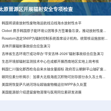
太原晋源区开展辐射安全专项检查
韩国将调查放射性废物海运航线沿线海水放射性水平
Clobot 携手韩国原子能环境公团等多方签署备忘录，推动放射性废物安全管理多机型机器人示范
Rosatom选定SNIIP为辐射控制系统首席设计机构，统管核设施放射仪表标准化与进口替代保障
吉林开展辐射事故综合应急演习
吉林省生态环境厅成功举办“平安吉林-2026”辐射事故综合应急演习
生态环境部辐射监测技术中心在成都开展西南地区实地上岗考核
韩国仁川强化郡西检岛自来水铀含量超标 政府否认朝鲜平山铀矿废水影响
碳同位素分析揭示：加拿大北极海底沉积物可封存部分永久冻土有机碳
美国将恢复萨凡纳河场址超铀废物桶运往WIPP永久处置
美国能源部介绍遗留废物清理与医用同位素研发进展