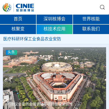
首页
深圳核博会
世界核能
核聚变
核技术应用
联系我们
医疗
科研
环保
工业
食品
农业
安防
头条
俄罗斯首款国产3D扫描仪Helix列入国家产品名录，
Rosatom完善增材制造技术链