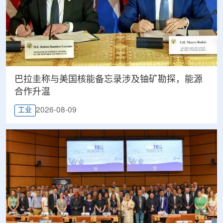
巴拉圭称与美国核能备忘录涉及铀矿勘探，能源
合作升温
2026-08-09
工业