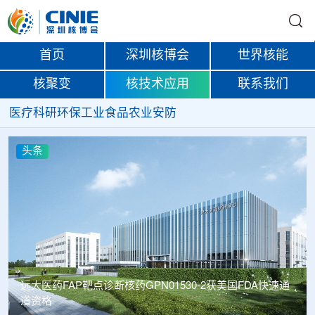
首页
深圳核博会
世界核能
核聚变
核技术应用
联系我们
医疗
科研
环保
工业
食品
农业
安防
头条
远大医药FAP靶点诊断核药GPN01530-2获美国FDA快速通
道资格