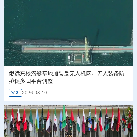
俄远东核潜艇基地加装反无人机网，无人装备防
护促多国平台调整
2026-08-10
安防