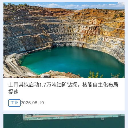
土耳其拟启动1.7万吨铀矿钻探，核能自主化布局
提速
2026-08-10
工业