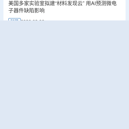
美国多家实验室拟建“材料发现云” 用AI预测微电
子器件缺陷影响
2026-08-06
科研
Rosatom选定SNIIP为辐射控制系统首席设计机
构，统管核设施放射仪表标准化与进口替代保障