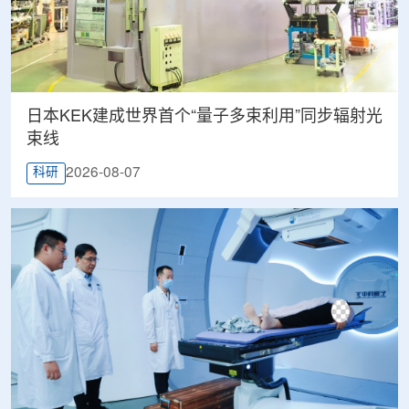
日本KEK建成世界首个“量子多束利用”同步辐射光
束线
2026-08-07
科研