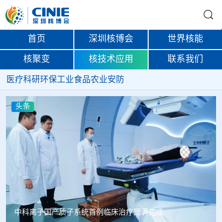
首页
深圳核博会
世界核能
核聚变
核技术应用
联系我们
医疗
科研
环保
工业
食品
农业
安防
头条
韩国忠清北道上半年农水产品放射性检测结果达标