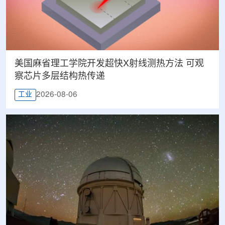
美国麻省理工学院开发超快X射线测热方法 可观
察芯片多层结构热传递
2026-08-06
工业