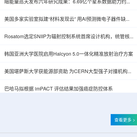
暗能量巡天发布六年研究成果：6.69亿个星系数据助力约束宇宙加速膨胀
美国多家实验室拟建“材料发现云” 用AI预测微电子器件缺陷影响
Rosatom选定SNIIP为辐射控制系统首席设计机构，统管核设施放射仪表标准化与进口替代保障
韩国亚洲大学医院启用Halcyon 5.0一体化精准放射治疗方案
美国堪萨斯大学获能源部资助 为CERN大型强子对撞机构建新一代探测器
巴哈马拟根据 imPACT 评估结果加强癌症防控体系
查看更多 >