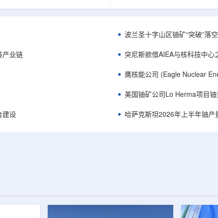
《自然通讯》。随着计算机芯片尺
目旨在提升产能，支持美国海军
功率密度持续提高，器件过热正成
并为公司在核能领域的后续增长
升的重要因素。传统热流测量方法
设施条件。根据公司披露，新设
子器件的多层结构时存在局限，例
尔德帕克里奇路120号，占地约14
波兰圣十字山区铀矿“突破”落空，
热反射法难以区分不同材料层中的
尺。工厂建成后，将整合目前分
红外成像等方法也难以在微小尺度
丹伯里和贝瑟尔三个地点的业务
装产业链
突尼斯欲借AIEA与核科技中
。为解决这一问题...
2027年初投入使用，若最终设计和
鹰核能公司 (Eagle Nuclea
美国铀矿公司Lo Herma项目
平台建设
哈萨克斯坦2026年上半年铀产