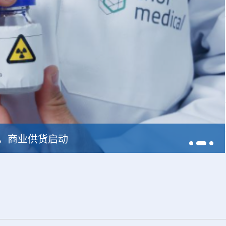
中广核达胜携手浙江嘉广束 打造国内首套全自主电子束固化卷钢涂装产业链