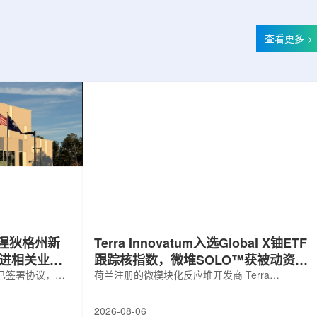
查看更多 >
涅狄格州新
Terra Innovatum入选Global X铀ETF
推进相关业务
跟踪核指数，微堆SOLO™获被动资金
，已签署协议，将
曝光
荷兰注册的微模块化反应堆开发商 Terra
新建一座工厂，
Innovatum Global N.V.(NASDAQ: NKLR)于2026
业务运营。该项
年8月3日开盘起纳入 Solactive 全球铀与核部件总
2026-08-06