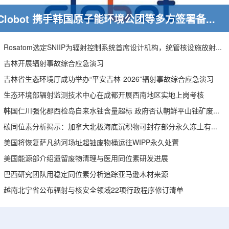
Clobot 携手韩国原子能环境公团等多方签署备忘录，推动放射性废物安全管理多机型机器人示范
Rosatom选定SNIIP为辐射控制系统首席设计机构，统管核设施放射仪表标准化与进口替代保障
吉林开展辐射事故综合应急演习
吉林省生态环境厅成功举办“平安吉林-2026”辐射事故综合应急演习
生态环境部辐射监测技术中心在成都开展西南地区实地上岗考核
韩国仁川强化郡西检岛自来水铀含量超标 政府否认朝鲜平山铀矿废水影响
碳同位素分析揭示：加拿大北极海底沉积物可封存部分永久冻土有机碳
美国将恢复萨凡纳河场址超铀废物桶运往WIPP永久处置
美国能源部介绍遗留废物清理与医用同位素研发进展
巴西研究团队用稳定同位素分析追踪亚马逊木材来源
越南北宁省公布辐射与核安全领域22项行政程序修订清单