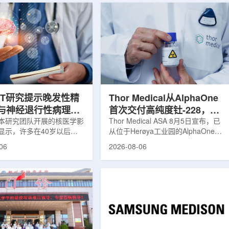
ET研究提示晚发性精
Thor Medical从AlphaOne
与神经退行性病理相
首次交付高纯度钍-228，商
本研究团队开展的核医学影
业供货启动
Thor Medical ASA 8月5日宣布，已
显示，许多在40岁以后首
从位于Herøya工业园的AlphaOne生
觉、妄想等精神病性症状的
产设施完成首批高纯度钍-228(Th-
06
2026-08-06
大脑内存在与阿尔茨海默病
228)客户交付。这是该设施上周宣布
经退行性疾病相关的蛋白异
启动生产后完成的首次客户供货，也
研究纳入37名晚发性精神
标志着AlphaOne进入商业供应阶
47名年龄匹配的健康对照
段。Thor Medical首席执行官Jasper
人员采用淀粉样蛋白PET示
Kurth表示，商业化生产意味着公司
-PiB，以及tau蛋白PET示
工业规模制造的开始，首批客户交付
-florzolotau，对受试者大
表明公司已完成从产能建设到利用首
淀粉样蛋白和tau蛋白积累
个工业规模工厂服务客户的过渡。公