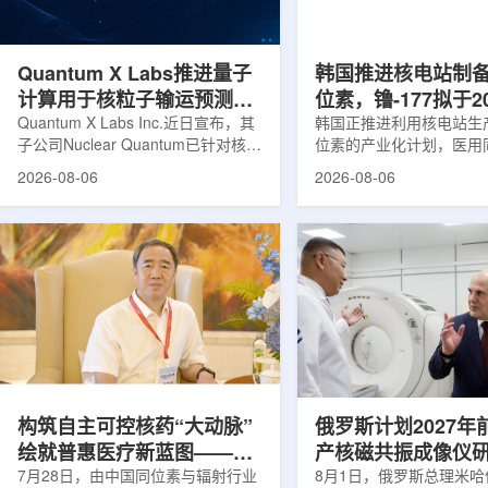
产，并在2031年开始全面量产。之
Dynamic Couch，以
后，韩国水力原子力还将扩大生产范
射治疗系统IDENTIFY
围至钴...
院表示，该院是韩国首...
Quantum X Labs推进量子
韩国推进核电站制
计算用于核粒子输运预测模
位素，镥-177拟于2
拟
Quantum X Labs Inc.近日宣布，其
业化生产
韩国正推进利用核电站生
子公司Nuclear Quantum已针对核工
位素的产业化计划，医用
业计算模拟中的一项瓶颈提出新方
镥-177(Lu-177)被列
2026-08-06
2026-08-06
案，尝试将量子计算引入核粒子输运
标产品。韩国水力与原子
预测，用于支持核医学系统设计等计
示，计划优先实现Lu-17
算密集型场景。据介绍，传统粒子输
产，后续还可能将产品范
运模拟在核医学系统设计中具有重要
钴-60、氚-3和氦-3等同位
作用，但往往需要大量计算资源，并
177是当前全球放射性药
伴随较长运行时间，影响研发和优化
用较广的治疗性放射性同
效率。Nuclear Quantum此次提出的
于前列腺癌、神经内分泌
技术，旨在把物理输运模型转化为量
相关放射性药物。此前，
子电路，使粒子传播和随机游走动力
Lu-177完全依赖进口。
学能够直接在量子计算框架中表示和
期约为6.6天，从生产、
模拟。...
制备和患者给药...
构筑自主可控核药“大动脉”
俄罗斯计划2027年
绘就普惠医疗新蓝图——专
产核磁共振成像仪
访中国同辐总工程师、中核
7月28日，由中国同位素与辐射行业
8月1日，俄罗斯总理米哈