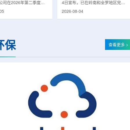
公司在2026年第二季度财
4日宣布，已在岭南和全罗地区完成
布前各业务板块的运营进
前列腺癌诊断用放射性药物
05
2026-08-04
表示，旗下PET实验室部门
ProstaSeek(活性成分：18F-
上半年有机收入较2025年同
plotupolastat)的供应链建设。该药
过50%。按照目前预期，该
物靶向前列腺特异性膜抗原
6年全年收入约为1400万美
(PSMA)，两地所有开展PET-CT检查
025年的600万美元。PET
并进行前列腺癌诊疗的三级综合医院
环保
通常与放射性药物制备、分
均已纳入其供应范围。据韩国卫生福
查看更多 >
核医学诊断应用密切相关。
利部国家癌症登记处数据，2023年
方面，ASP Isotopes
新增前列腺癌病例达22640例，占所
28和镱-176浓缩设施已进
有癌症病例的7.8%，是男性癌症发
产前的最后阶段，预计将在
病率排名第六位的疾病;伴随PSMA靶
半年交...
向治疗的日益普及，对前列腺癌治...