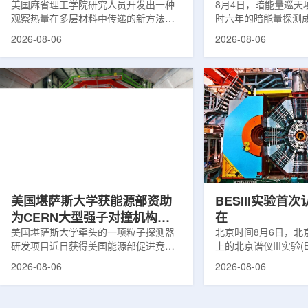
构热传递
美国麻省理工学院研究人员开发出一种
束宇宙加速膨胀
8月4日，暗能量巡天项
观察热量在多层材料中传递的新方法，
时六年的暗能量探测
可用于精确测量计算机芯片等电子器件
形成18篇相关论文，基于
2026-08-06
2026-08-06
内部的热流变化。相关研究成果已发表
年间获取的近30万张
于《自然通讯》。随着计算机芯片尺寸
6.69亿个星系、数千
不断缩小、功率密度持续提高，器件过
多颗超新星的信息，
热正成为限制性能提升的重要因素。传
膨胀和宇宙结构演化。
统热流测量方法在面对真实电子器件的
费米实验室制造了一台
多层结构时存在局限，例如常用的时域
像素数字相机DECa
热反射法难以区分不同材料层中的热传
于智利安第斯山脉的
输情况，红外成像等方法也难以在微小
会托洛洛山美洲际天
尺度上捕捉快速变化。为解决这一问
远镜上。(图片由Reida
题...
加速...
美国堪萨斯大学获能源部资助
BESIII实验首
为CERN大型强子对撞机构建
在
新一代探测器
美国堪萨斯大学牵头的一项粒子探测器
北京时间8月6日，北
研发项目近日获得美国能源部促进竞争
上的北京谱仪III实验(B
性研究的既定计划(DOE EPSCoR)资
在巴西举行的国际高能物
2026-08-06
2026-08-06
助。该项目资助金额为100万美元，将用
2026)上，以特别
于为欧洲核子研究中心(CERN)大型强子
经过15年的持续研究，
对撞机(LHC)上的紧凑型μ子螺线管实验
了证明胶球存在的完