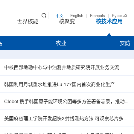
中文
|
English
|
Français
|
Русский
世界核能
核聚变
核技术应用
品
农业
安防
中核西部地勘中心与中油测井地质研究院开展业务交流
韩国利用月城重水堆推进Lu-177国内首次商业化生产
Clobot 携手韩国原子能环境公团等多方签署备忘录，推动放射性废物安全管理多机型机器人示范
美国麻省理工学院开发超快X射线测热方法 可观察芯片多层结构热传递