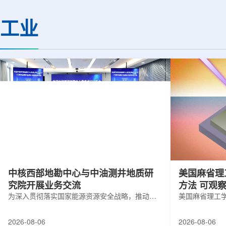
(CMS)设计和建造两台高亮度零度量能
困扰学术界近半个世
器(HL-ZDC)。该项目周期为四年，由堪
谜。该发现不仅为量
工业
萨斯大学物理与天文系教授迈克尔·默里
供了决定性验证，也
和堪萨斯大学杰出教授克里斯托夫·罗永
形态——纯由力构成
共同领导。其中，默里同时担任CMS高
子核由质子和中子组
亮度零度量能器升级项目负责人。...
由夸克组成。夸克之
互...
中核西部地勘中心与中油测井地质研
美国麻省理
究院开展业务交流
方法 可观
为深入贯彻落实国家能源资源安全战略，推动油
美国麻省理工
气测井与铀矿地质勘查技术互融互通，促进跨行
在多层材料中
业科研资源共享与关键技术联合攻关，近日，中
算机芯片等电
2026-08-06
2026-08-06