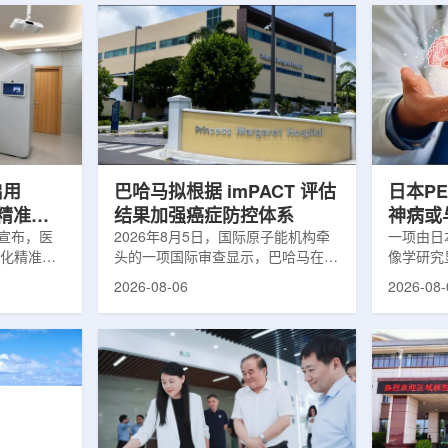
启用
巴哈马拟根据 imPACT 评估
日本P
体化精准放
结果加强癌症防控体系
神病或
日宣布，医
2026年8月5日，国际原子能机构牵
关
一项由日
一体化精准放
头的一项国际审查显示，巴哈马在加
像学研究
全面用于患
强癌症治疗服务方面具备进一步提升
次出现幻
2026-08-06
2026-08-
速图像采
空间。此次审查为该国改善癌症服务
成年人，
正和无标记
协调、缩短诊疗等待时间并提升患者
及其他神
治疗流程
治疗效果提出了路线图。巴哈马拿骚
常沉积。
射治疗的精
玛格丽特公主医院(图片：Pelow
病患者和
方案以
Media/Adobe Stock)这项 imPACT
者。研究
版本为基础，集
评估由国际原子能机构、世界卫生组
踪剂^11C
像系统
织/泛美卫生组织和国际癌症研究机
踪剂^18F
患者定位台
构共同开展，应巴哈马卫生与健康部
脑中的β-