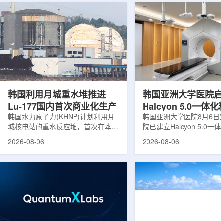
韩国利用月城重水堆推进
韩国亚洲大学医院
Lu-177国内首次商业化生产
Halcyon 5.0一
韩国水力原子力(KHNP)计划利用月
射治疗方案
韩国亚洲大学医院8月6
城核电站的重水反应堆，首次在本土
院已建立Halcyon 5.0
生产用于癌症治疗的放射性同位素
射治疗解决方案，并开始
2026-08-06
2026-08-06
镥-177(Lu-177)。目前韩国完全依赖
者治疗。该系统将高清高
进口该原料，这给当地的放射性药物
集、六自由度患者位置校
企业如Cellbion和FutureChem带来
实时运动管理整合到同一
了成本压力和供应不稳定因素。行业
中，用于提升图像引导放
内普遍认为国内生产将有助于构建多
准度和安全性。此次实施
元化的供应链并缩短运输时间。此次
Halcyon系统软件5.0
计划的首要目标是实现镥-177的商业
成高分辨率锥形束CT成
化生产，预计在2028年进行试生
HyperSight、六自由度