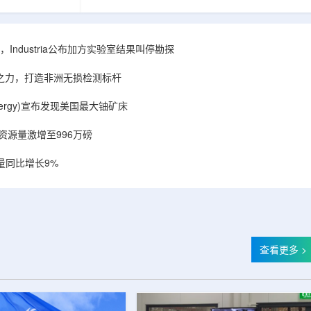
相关关键项目，
回报指数——该指数正是 Global X 铀ETF(NYSE
提供空间和基础
Arca: URA，资管超50亿美元)的跟踪基准，本次
施位于布鲁克菲
随 Solactive 定期再平衡生效。公司联合创始人兼
.1087万平方英
CEO Alessandro Petruzzi 称，这使被动/主题投
Industria公布加方实验室结果叫停勘探
布在康涅狄格州
资者可通过指数直接触达其 SOLO™ 微堆故事，
。该设施预计于
与 Cameco、Kazatomprom、Centrus、Oklo、
心之力，打造非洲无损检测标杆
租户装修工...
NuScale、X-energy、三菱重...
r Energy)宣布发现美国最大铀矿床
铀资源量激增至996万磅
量同比增长9%
查看更多 >