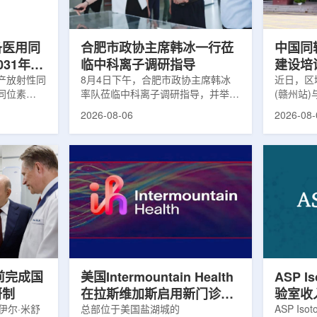
及表面引导放
请求进行，重点评估该国癌症防控能
情况进行
。亚洲大学医
力和实际需求。6月9日至11日，专
神病患者中
家组访...
备医用同
合肥市政协主席韩冰一行莅
中国同
031年商
临中科离子调研指导
建设培
产放射性同
8月4日下午，合肥市政协主席韩冰
赣州市
近日，区
同位素
率队莅临中科离子调研指导，并举行
(赣州站
高质量
为首个商业化目
座谈交流。市人大常委会副主任雍凤
疗高质量
2026-08-06
2026-08-
能公司表
山，市政协秘书长苏祥、市产投集团
同步启动
7商业化生
董事长江鑫、市政协教科卫体委主任
家组以及
围扩大至
张晓峰、市工信局副局长郭梅参加。
表到院开
素。Lu-
中国科学院合肥物质科学研究院副院
医疗机构
物市场中应
长宋云涛，中科离子董事长刘璐，总
动仪式由
位素，可用
经理陈永华，副总经理丁开忠、李
任杨传盛
肿瘤等疾病
俊、光若怀陪同。韩冰一行详细了解
会副主任
韩国所需
中科离子产业布局、经营情况，重点
会主任委
由于其半衰
围绕核医疗及高端装备关键技术突
委书记黄
运输到药物
破、成果转化落地及产业化发展等方
示，核医
面开...
前完成国
美国Intermountain Health
ASP I
研制
在拉斯维加斯启用新门诊诊
验室收
伊尔·米舒
所，配置PET/CT和直线加
总部位于美国盐湖城的
素浓缩
ASP Is