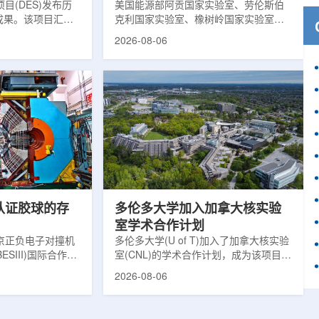
目(DES)发布历
响
美国能源部阿贡国家实验室、劳伦斯伯
成果。该项目汇总
克利国家实验室、橡树岭国家实验室和
2013年至2019
西北大学的研究人员正计划开发材料发
2026-08-06
天文图像，记录了
现云平台，利用基于物理学原理的人工
个星系团以及3000
智能框架，预测微小缺陷如何影响微电
用于研究宇宙加速
子器件的性能和寿命。材料发现云可视
为了实现DES，
化图，这是一个基于物理学原理的人工
极其灵敏的5.7亿
智能框架，它整合了实验数据、模拟和
m，并将其安装在位
高性能计算，用于预测微小缺陷如何影
美国国家科学基金
响微电子器件的性能和寿命。(图片由
文台的布兰科4米望
ChatGPT 提供。)微电子器件广泛用于
r Hahn/费米国家
智能手机、笔记本电脑、安全通信和人
工...
次认证胶球的存
多伦多大学加入加拿大核实验
室学术合作计划
京正负电子对撞机
多伦多大学(U of T)加入了加拿大核实验
ESIII)国际合作组
室(CNL)的学术合作计划，成为该项目中
理大会(ICHEP
的第十家参与机构。这项举措旨在加强
2026-08-06
大会报告的形式宣布：
加拿大的核能人才储备并支持相关研
BESIII实验建立
究。在施瓦茨·赖斯曼创新园区举行了签
整证据链，解开了
约仪式，标志着多伦多大学、加拿大核