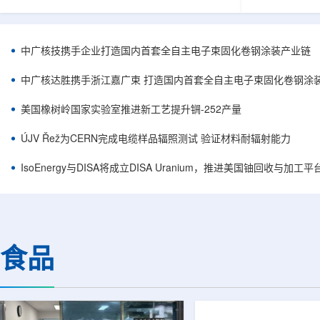
核西部地勘中心党委书记王乐力带队赴中油测井
成果已发表于
地质研究院，开展专项技术交流研讨。会上，中
寸不断缩小、
油测井地质研究院党委书记万金彬系统介绍了国
为限制性能提
内油气测井成套装备、井下探测、岩石物理实
在面对真实电
中广核技携手企业打造国内首套全自主电子束固化卷钢涂装产业链
验、智能测井解释、深井探测及多源地质数据解
如常用的时域
析等成熟技术体系，并结合实战案例分享了含油
热传输情况，
中广核达胜携手浙江嘉广束 打造国内首套全自主电子束固化卷钢涂
气盆地铀矿勘查经验。王乐力介绍了西部中...
上捕捉快速变化
美国橡树岭国家实验室推进新工艺提升锎-252产量
ÚJV Řež为CERN完成电缆样品辐照测试 验证材料耐辐射能力
IsoEnergy与DISA将成立DISA Uranium，推进美国铀回收与加工
食品