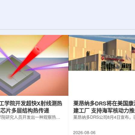
纪的胶球存在之
实验室和原子能公司有限公司(AECL)正
子色动力学理论提
式确立了合作关系。该学术合作计划将
表明一类全新物质
为参学院校提供进入国家级实验室基础
的物质的存在。原
设施、技术和专业知识的渠道，合作领
成，质子和中子又
域涵盖清洁能源、医疗健康、环境修复
间靠胶子传递强相
以及国家安全等多个方面。此次...
工学院开发超快X射线测热
莱昂纳多DRS将在美国康
察芯片多层结构热传递
建工厂 支持海军核动力
学院研究人员开发出一种观察热量
增长
莱昂纳多DRS公司8月4日宣布
传递的新方法，可用于精确测量计
在美国康涅狄格州布鲁克菲尔德
子器件内部的热流变化。相关研究
用于扩大并整合其海军电力系统
2026-08-06