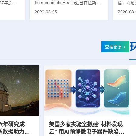
27年之前
Intermountain Health近日在拉斯维
信，介绍
速器
的研制工
加斯西南部启用一座新的门诊诊所。
务业绩公
2026-08-05
2026-08-
勒共和国咨
该诊所名为Badura Clinic，建筑面积
展。公司
关进展。视
约9万平方英尺，位于Spring Valley
2026年
像设备时，
地区，是该医疗系统在内华达州首个
期增长超
伊尔·穆拉
新建项目。Badura Clinic为三层建
部门202
况。穆拉什
筑，于7月30日举行剪彩仪式和社区
元，高于2
由俄罗斯国
开放日活动后正式开放。该诊所整合
相关业务
查看更多 >
该设备预计
了此前分布在拉斯维加斯谷多个地点
子影像和
随后表示，
的初级保健和部分专科服务，面向儿
在同位素业务
本国研制的
童、成人及老年患者提供更集中的医
称，其硅-
若按计划
疗服务。根据介绍，诊所服务范围包
入商业生
括成人及...
2026年下
六年研究成
美国多家实验室拟建“材料发现
星系数据助力约
云” 用AI预测微电子器件缺陷影