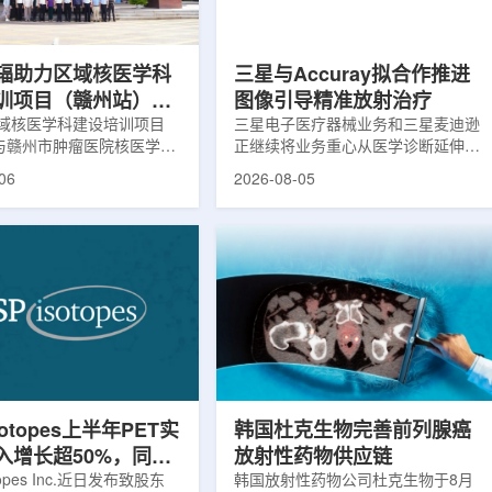
评估。结果显示，晚发性精
司称，随着产能逐步提升，将继续满
，β-淀粉样蛋白阳性...
足靶向α疗法领域对高纯度...
辐助力区域核医学科
三星与Accuray拟合作推进
训项目（赣州站）与
图像引导精准放射治疗
肿瘤医院核医学诊疗
域核医学科建设培训项目
三星电子医疗器械业务和三星麦迪逊
)与赣州市肿瘤医院核医学诊
正继续将业务重心从医学诊断延伸至
建设项目同步启动
建设项目在赣州市肿瘤医院
治疗领域。8月5日，三星HME美国
06
2026-08-05
。中华医学会核医学分会专
公司与美国放射外科公司Accuray宣
中国同辐、原子高科相关代
布签署一份不具约束力的合作意向
展调研交流，江西省内各级
书，双方计划围绕基于容积成像的精
200余名医务人员参会。启
准放射治疗解决方案开展合作探讨。
赣州市肿瘤医院核医学科主
根据意向书，双方拟研究将三星移动
主持。赣州市卫生健康委员
CT扫描仪BodyTom与Accuray机器
傅伟、中华医学会核医学分
人放射外科平台CyberKnife相结合。
员汪静、赣州市肿瘤医院党
该合作方向旨在把高分辨率三维成像
兴伟出席并致辞。汪静表
能力与图像引导机器人放射外科技术
学在肿瘤等重大疾病...
连接起来，使医务人员能够更准确地
确...
sotopes上半年PET实
韩国杜克生物完善前列腺癌
入增长超50%，同位
放射性药物供应链
设施推进商业生产
otopes Inc.近日发布致股东
韩国放射性药物公司杜克生物于8月