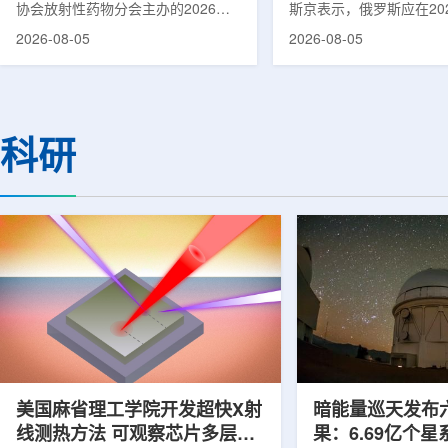
协会放射性药物分会主办的2026年
斯京表示，俄罗斯应在20
集团首席科学家刘蕴韬
放射性药物创新发展大会在山西省太
完成国产核磁共振成像仪
2026-08-05
2026-08-05
原市举行。作为中核集团核技术应用
作。米舒斯京在访问克孜
的核心平台，中国同辐股份有限公司
询诊断中心期间了解了相
(以下简称：中国同辐)在推动核医疗
察中心已安装的磁共振成
科技自立自强与普惠民生方面发挥着
他向俄罗斯卫生部长米哈
压舱石的作用。在大会间隙，中国同
什科询问国产设备研发情
科研
辐党委委员、总工程师、中核集团首
科表示，相关研发工作正
席科学家刘蕴韬接受记者专访时表
家原子能公司推进，并称
示，中国同辐将加快在建医药中心投
将在明年完成。米舒斯京
产运行，加快智慧核医学系统布局，
希望俄罗斯明年能够拥有
持续缩小城乡核医疗资源差距。同
核磁共振成像仪。该设备
时，以...
完...
美国麻省理工学院开发超快X射
暗能量巡天发布
线测热方法 可观察芯片多层结
果：6.69亿个