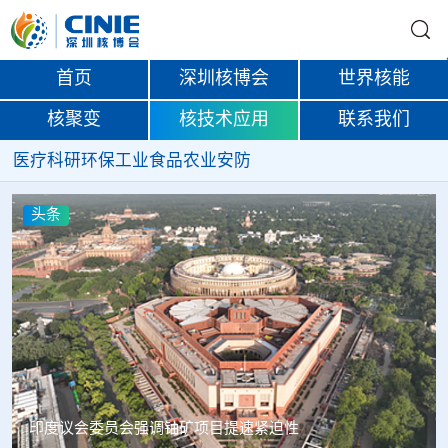
首页
深圳核博会
世界核能
核聚变
核技术应用
联系我们
医疗
科研
环保
工业
食品
农业
安防
头条
中核辐智正式设立 中国同辐持股90%打通核医疗全产业链