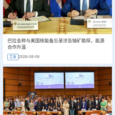
巴拉圭称与美国核能备忘录涉及铀矿勘探，能源
合作升温
2026-08-09
工业