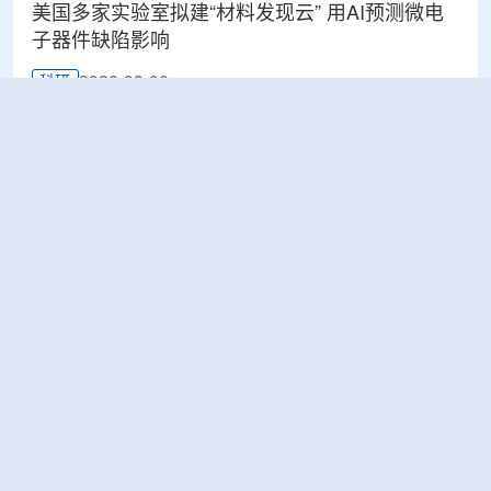
美国多家实验室拟建“材料发现云” 用AI预测微电
子器件缺陷影响
2026-08-06
科研
Rosatom选定SNIIP为辐射控制系统首席设计机
构，统管核设施放射仪表标准化与进口替代保障