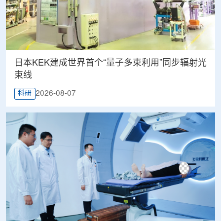
日本KEK建成世界首个“量子多束利用”同步辐射光
束线
2026-08-07
科研