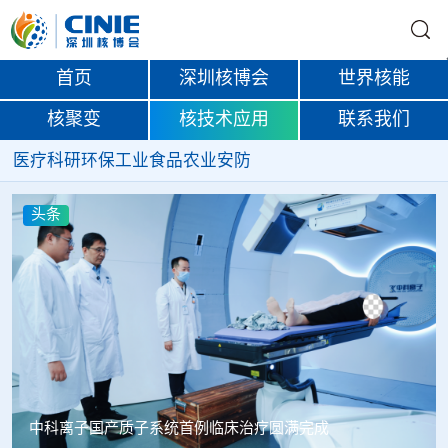
首页
深圳核博会
世界核能
核聚变
核技术应用
联系我们
医疗
科研
环保
工业
食品
农业
安防
头条
韩国忠清北道上半年农水产品放射性检测结果达标