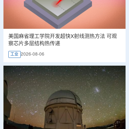
美国麻省理工学院开发超快X射线测热方法 可观
察芯片多层结构热传递
2026-08-06
工业