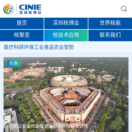
首页
深圳核博会
世界核能
核聚变
核技术应用
联系我们
医疗
科研
环保
工业
食品
农业
安防
头条
中核辐智正式设立 中国同辐持股90%打通核医疗全产业链