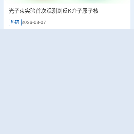
光子束实验首次观测到反K介子原子核
2026-08-07
科研
韩国忠清北道上半年农水产品放射性检测结果达
标