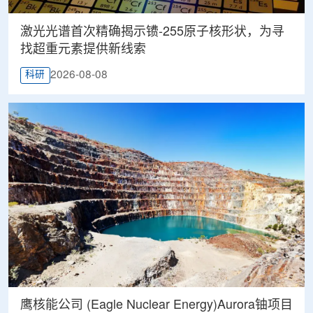
激光光谱首次精确揭示镄-255原子核形状，为寻
找超重元素提供新线索
2026-08-08
科研
鹰核能公司 (Eagle Nuclear Energy)Aurora铀项目