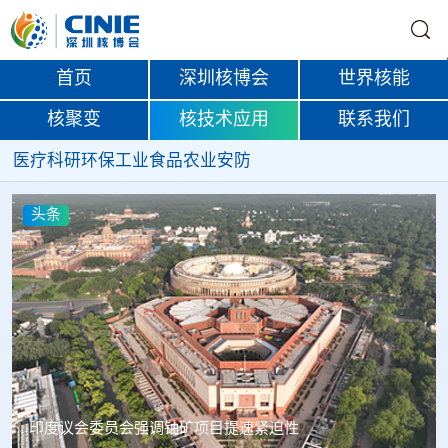
首页
深圳核博会
世界核能
核聚变
核技术应用
联系我们
医疗
科研
环保
工业
食品
农业
安防
头条
中核辐智正式设立 中国同辐持股90%打通核医疗全产业链