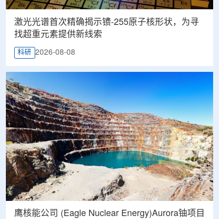
激光光谱首次精确揭示镄-255原子核形状，为寻
找超重元素提供新线索
2026-08-08
科研
鹰核能公司 (Eagle Nuclear Energy)Aurora铀项目