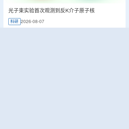
光子束实验首次观测到反K介子原子核
2026-08-07
科研
韩国忠清北道上半年农水产品放射性检测结果达
标