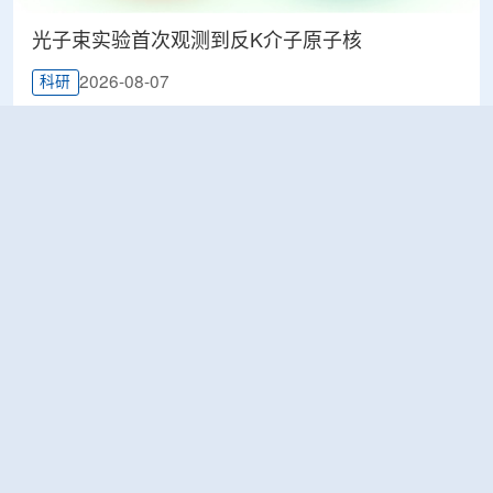
光子束实验首次观测到反K介子原子核
2026-08-07
科研
韩国忠清北道上半年农水产品放射性检测结果达
标