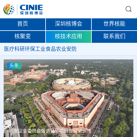
首页
深圳核博会
世界核能
核聚变
核技术应用
联系我们
医疗
科研
环保
工业
食品
农业
安防
头条
中核辐智正式设立 中国同辐持股90%打通核医疗全产业链