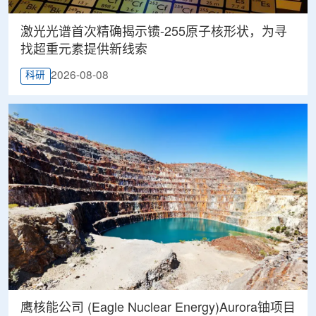
激光光谱首次精确揭示镄-255原子核形状，为寻
找超重元素提供新线索
2026-08-08
科研
鹰核能公司 (Eagle Nuclear Energy)Aurora铀项目