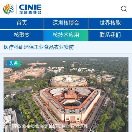
首页
深圳核博会
世界核能
核聚变
核技术应用
联系我们
医疗
科研
环保
工业
食品
农业
安防
头条
中核辐智正式设立 中国同辐持股90%打通核医疗全产业链