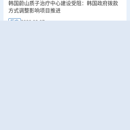
韩国蔚山质子治疗中心建设受阻：韩国政府拨款
方式调整影响项目推进
2026-08-07
医疗
太原晋源区开展辐射安全专项检查
2026-08-07
环保