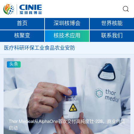
首页
深圳核博会
世界核能
核聚变
核技术应用
联系我们
医疗
科研
环保
工业
食品
农业
安防
头条
中广核达胜携手浙江嘉广束 打造国内首套全自主电子束固
化卷钢涂装产业链