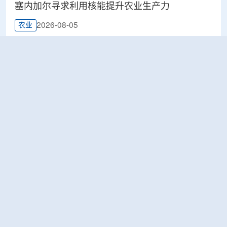
塞内加尔寻求利用核能提升农业生产力
2026-08-05
农业
鹰核能公司 (Eagle Nuclear Energy)宣布发现美国
最大铀矿床
2026-08-05
工业