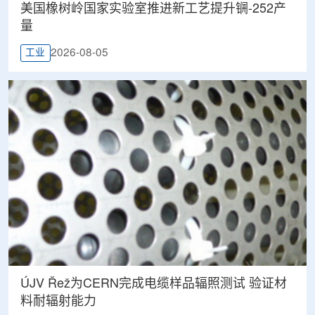
美国橡树岭国家实验室推进新工艺提升锎-252产
量
2026-08-05
工业
ÚJV Řež为CERN完成电缆样品辐照测试 验证材
料耐辐射能力