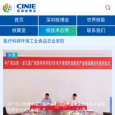
首页
深圳核博会
世界核能
核聚变
核技术应用
联系我们
医疗
科研
环保
工业
食品
农业
安防
头条
塞内加尔寻求利用核能提升农业生产力