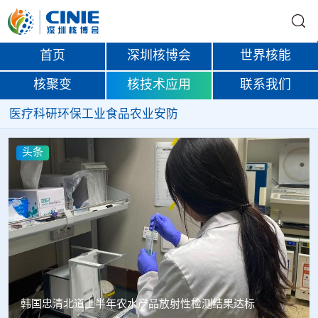
首页
深圳核博会
世界核能
核聚变
核技术应用
联系我们
医疗
科研
环保
工业
食品
农业
安防
头条
Oklo格罗夫斯同位素试验反应堆实现首次临界