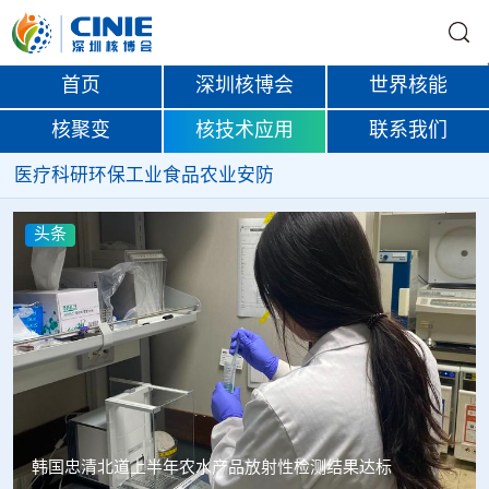
首页
深圳核博会
世界核能
核聚变
核技术应用
联系我们
医疗
科研
环保
工业
食品
农业
安防
头条
Oklo格罗夫斯同位素试验反应堆实现首次临界