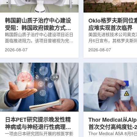
设计与临床优势;二是通过理性优化
放射性药物相关专利申请
分子结构，大幅提高Lu-177标记治
款自研放射性药物的临床
疗性核药的肿瘤靶向性，...
于多...
韩国蔚山质子治疗中心建设
Oklo格罗夫斯同位
受阻：韩国政府拨款方式调
应堆实现首次临界
整影响项目推进
韩国蔚山质子治疗中心建设项目近日
美国先进核技术公司奥克洛(O
面临推进阻力。该项目曾被视为完善
月6日宣布，其格罗夫斯
韩国东南部区域癌症治疗体系的关键
反应堆已在低功率状态下
2026-08-07
2026-08-07
环节，但由于政府医疗财政支持方向
持核链式反应，达到首次
发生变化，单独获得大规模国家拨款
进展距离该项目破土动工
的难度明显上升。据蔚山市8月6日
格罗夫斯同位素试验反应
消息，蔚山市已于去年3月完成质子
片：格罗夫斯)格罗夫斯
治疗中心建设可行性研究及基本规划
反应堆位于美国得克萨斯
制定服务，并开始争取国家拨款。不
特，是美国能源部反应堆
过，韩国保健福祉部回复称，难以单
首个在私人土地上实现临
独为蔚山市提供大型项目资金。此
堆。根据奥克洛介绍，该
前，蔚山市曾计划通过建设质子治疗
发土地起步建设，完成了
中心，构建癌症患者可在区域内完成
工程建设、组件制造或采
手术...
置及...
日本PET研究提示晚发性精
Thor Medical从Al
神病或与神经退行性病理相
首次交付高纯度钍-2
关
一项由日本研究团队开展的核医学影
业供货启动
Thor Medical ASA 8