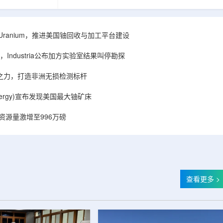
着计算机芯片尺
目旨在提升产能，支持美国海军相关关键项目，
，器件过热正成
并为公司在核能领域的后续增长提供空间和基础
统热流测量方法
设施条件。根据公司披露，新设施位于布鲁克菲
时存在局限，例
尔德帕克里奇路120号，占地约14.1087万平方英
ISA Uranium，推进美国铀回收与加工平台建设
不同材料层中的
尺。工厂建成后，将整合目前分布在康涅狄格州
难以在微小尺度
丹伯里和贝瑟尔三个地点的业务。该设施预计于
Industria公布加方实验室结果叫停勘探
..
2027年初投入使用，若最终设计和租户装修工...
心之力，打造非洲无损检测标杆
r Energy)宣布发现美国最大铀矿床
铀资源量激增至996万磅
查看更多 >