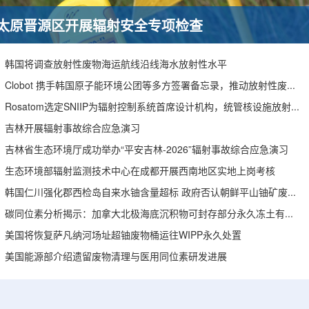
太原晋源区开展辐射安全专项检查
韩国将调查放射性废物海运航线沿线海水放射性水平
Clobot 携手韩国原子能环境公团等多方签署备忘录，推动放射性废物安全管理多机型机器人示范
Rosatom选定SNIIP为辐射控制系统首席设计机构，统管核设施放射仪表标准化与进口替代保障
吉林开展辐射事故综合应急演习
吉林省生态环境厅成功举办“平安吉林-2026”辐射事故综合应急演习
生态环境部辐射监测技术中心在成都开展西南地区实地上岗考核
韩国仁川强化郡西检岛自来水铀含量超标 政府否认朝鲜平山铀矿废水影响
碳同位素分析揭示：加拿大北极海底沉积物可封存部分永久冻土有机碳
美国将恢复萨凡纳河场址超铀废物桶运往WIPP永久处置
美国能源部介绍遗留废物清理与医用同位素研发进展