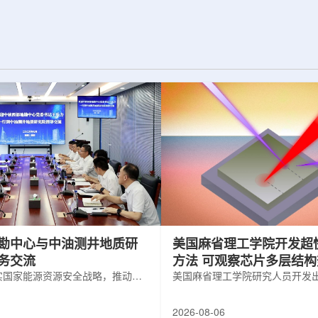
为了实现DES，
化图，这是一个基于物理学原理的人工
极其灵敏的5.7亿
智能框架，它整合了实验数据、模拟和
m，并将其安装在位
高性能计算，用于预测微小缺陷如何影
美国国家科学基金
响微电子器件的性能和寿命。(图片由
文台的布兰科4米望
ChatGPT 提供。)微电子器件广泛用于
r Hahn/费米国家
智能手机、笔记本电脑、安全通信和人
工...
勘中心与中油测井地质研
美国麻省理工学院开发超
务交流
方法 可观察芯片多层结
实国家能源资源安全战略，推动油
美国麻省理工学院研究人员开发
地质勘查技术互融互通，促进跨行
在多层材料中传递的新方法，可
享与关键技术联合攻关，近日，中
算机芯片等电子器件内部的热流
2026-08-06