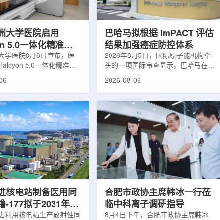
于食品保鲜，重点包括出口
累情况，但对组织缺氧等与疾病恶性
照处理。阿里夫介绍，一些
程度相关的微环境信息捕捉有限。...
.
洲大学医院启用
巴哈马拟根据 imPACT 评估
yon 5.0一体化精准放
结果加强癌症防控体系
方案
大学医院8月6日宣布，医
2026年8月5日，国际原子能机构牵
alcyon 5.0一体化精准放
头的一项国际审查显示，巴哈马在加
决方案，并开始全面用于患
强癌症治疗服务方面具备进一步提升
06
2026-08-06
该系统将高清高速图像采
空间。此次审查为该国改善癌症服务
由度患者位置校正和无标记
协调、缩短诊疗等待时间并提升患者
管理整合到同一治疗流程
治疗效果提出了路线图。巴哈马拿骚
提升图像引导放射治疗的精
玛格丽特公主医院(图片：Pelow
全性。此次实施方案以
Media/Adobe Stock)这项 imPACT
on系统软件5.0版本为基础，集
评估由国际原子能机构、世界卫生组
率锥形束CT成像系统
织/泛美卫生组织和国际癌症研究机
Sight、六自由度患者定位台
构共同开展，应巴哈马卫生与健康部
ic Couch，以及表面引导放
请求进行，重点评估该国癌症防控能
IDENTIFY。亚洲大学医
力和实际需求。6月9日至11日，专
院是韩国首...
家组访...
进核电站制备医用同
合肥市政协主席韩冰一行莅
-177拟于2031年商
临中科离子调研指导
产
进利用核电站生产放射性同
8月4日下午，合肥市政协主席韩冰