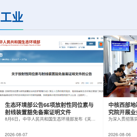
热正成为限制性能提升的重要因素。传
膨胀和宇宙结构演化。
统热流测量方法在面对真实电子器件的
费米实验室制造了一台
工业
多层结构时存在局限，例如常用的时域
像素数字相机DECa
热反射法难以区分不同材料层中的热传
于智利安第斯山脉的
输情况，红外成像等方法也难以在微小
会托洛洛山美洲际天
尺度上捕捉快速变化。为解决这一问
远镜上。(图片由Reida
题...
加速...
生态环境部公告66项放射性同位素与
中核西部地
射线装置豁免备案证明文件
究院开展业
8月6日，中华人民共和国生态环境部发布《关于
为深入贯彻落
放射性同位素与射线装置豁免备案证明文件的公
气测井与铀矿
告》。公告称，根据《放射性同位素与射线装置
业科研资源共
2026-08-07
2026-08-06