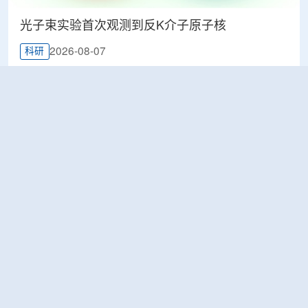
光子束实验首次观测到反K介子原子核
2026-08-07
科研
韩国忠清北道上半年农水产品放射性检测结果达
标