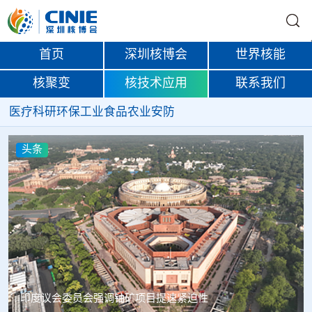
首页
深圳核博会
世界核能
核聚变
核技术应用
联系我们
医疗
科研
环保
工业
食品
农业
安防
头条
中核辐智正式设立 中国同辐持股90%打通核医疗全产业链