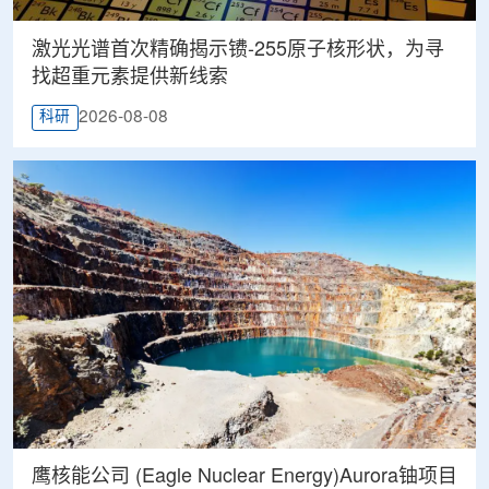
激光光谱首次精确揭示镄-255原子核形状，为寻
找超重元素提供新线索
2026-08-08
科研
鹰核能公司 (Eagle Nuclear Energy)Aurora铀项目