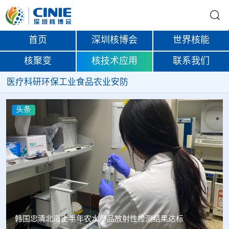
首页
深圳核博会
世界核能
核聚变
核技术应用
联系我们
医疗
科研
环保
工业
食品
农业
安防
头条
韩国忠清北道上半年农水产品放射性检测结果达标