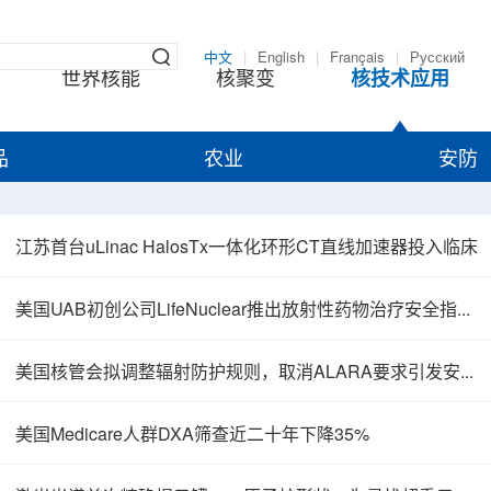
中文
|
English
|
Français
|
Русский
世界核能
核聚变
核技术应用
品
农业
安防
江苏首台uLinac HalosTx一体化环形CT直线加速器投入临床
美国UAB初创公司LifeNuclear推出放射性药物治疗安全指导平台TheraGuide
美国核管会拟调整辐射防护规则，取消ALARA要求引发安全争议
美国Medicare人群DXA筛查近二十年下降35%