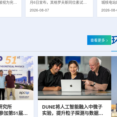
被视为完善
月6日宣布，其格罗夫斯同位素试验
城核电站
体系的关键
反应堆已在低功率状态下实现可控自
生产用于
2026-08-07
2026-08-
政支持方向
持核链式反应，达到首次临界。这一
镥-177
模国家拨款
进展距离该项目破土动工不到一年。
进口该原
市8月6日
格罗夫斯同位素试验反应堆设施(图
企业如Cel
月完成质子
片：格罗夫斯)格罗夫斯低功率试验
了成本压
及基本规划
反应堆位于美国得克萨斯州洛克哈
内普遍认
家拨款。不
特，是美国能源部反应堆试点计划下
元化的供
查看更多 >
称，难以单
首个在私人土地上实现临界的反应
计划的首
资金。此
堆。根据奥克洛介绍，该设施从未开
化生产，
设质子治疗
发土地起步建设，完成了土建开挖、
产，并在
区域内完成
工程建设、组件制造或采购、燃料配
后，韩国
置及...
围至钴...
研究所
DUNE将人工智能融入中微子
团参加第51届越
实验，提升粒子探测与数据处