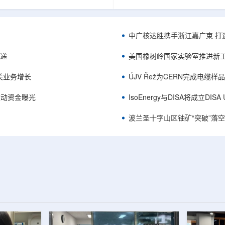
项目位于俄勒冈—内华达边境，按S-K
能及在Jharkhand、Rajasthan、C
cated资源3275万磅、inferred
建项目将产量翻倍，但委员会认
司已递交许可申请，计划打47个
——NPCIL未来十年装机大增，
.7万英尺的预可研钻探，待联邦与
将拉长进口燃料战略敏感期。目前
中广核达胜携手浙江嘉广束 打
工，预计2027年下半年完成预可
25GWe年需U3O8约5400吨，U
ukuskokon Professional
30%，须靠加速国产与多元化供
传递
美国橡树岭国家实验室推进新工
大与BBA USA、SLR I...
赖。委员会支持UCIL与NTPC
海外铀...
关业务增长
ÚJV Řež为CERN完成电缆
™获被动资金曝光
IsoEnergy与DISA将成立D
波兰圣十字山区铀矿“突破”落空，