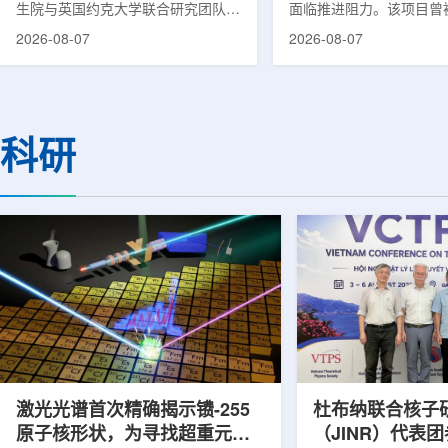
生院与英国约克大学联合研究团队宣
面临推进阻力。该项目曾
布，已建立一种利用正电子三光子衰
韩国东南部区域癌症治疗
2026-08-07
2026-08-07
变的新型几何成像原理，并首次成功
环节，但由于政府医疗财
验证正电子素比率成像(PRI)技术。
发生变化，单独获得大规
该方法可结合现有临床PET显像剂使
的难度明显上升。据蔚山
用，有望为核医学影像提供观察组织
消息，蔚山市已于去年3
微环境的新手段。利用正电子-3光子
治疗中心建设可行性研究
科研
衰变的下一代核医学成像概念图目前
制定服务，并开始争取国
临床PET扫描主要利用正电子双光子
过，韩国保健福祉部回复
湮灭过程显示药物在体内的分布和积
独为蔚山市提供大型项目
累情况，但对组织缺氧等与疾病恶性
前，蔚山市曾计划通过建
程度相关的微环境信息捕捉有限。...
中心，构建癌症患者可在
手术...
激光光谱首次精确揭示镄-255
杜布纳联合核子
原子核形状，为寻找超重元素
（JINR）代表