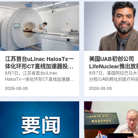
江苏首台uLinac HalosTx一
美国UAB初创公司
体化环形CT直线加速器投入
LifeNuclear推
临床
8月7日，江苏省首台uLinac
治疗安全指导平台
8月7日，美国阿拉巴马
HalosTx一体化环形CT直线加速器在
分校(UAB)孵化的医疗
TheraGuide
南京医科大学第三附属医院(常州二
LifeNuclear宣布推出数
2026-08-08
2026-08-08
院)正式投入临床应用。该设备将诊
TheraGuide，用于帮
断级CT与环形加速器集成于同一平
药物癌症治疗的患者在出
台，推动区域肿瘤放射治疗由传统分
遵循辐射安全指导。放射
步定位向同台实时模式转变。放射治
通过使用放射性药物靶向
疗是肿瘤治疗的重要方式之一。传统
尽量减少周围健康组织损
分体式放疗流程中，患者通常需要在
挥治疗作用。随着该疗法
CT室与治疗室之间转运，治疗计划
大，患者在治疗后通常需
也多依据此前采集的静态影像制定。
行较为复杂的书面说明，