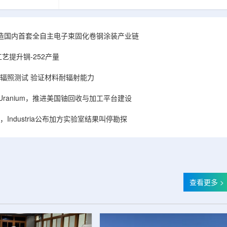
hhattisgarh新
安全和防护管理办法》第五十四条有关规定，现
为该时间表偏晚
将各省级生态环境主管部门报送的、已获得豁免
采矿集群若延期
备案证明文件的活动，以及活动中涉及的射线装
PHWR机组约
置、放射源或非密封放射性物质予以公告。随公
造国内首套全自主电子束固化卷钢涂装产业链
CIL仅能满足约
告发布的汇总表共列出66项备案记录，涉及山
应降低进口依
东、天津、上海、河北、四川、甘肃、安徽、河
艺提升锎-252产量
组建合资企业参股
南、辽宁等地相关单位。备案内容涵盖...
样品辐照测试 验证材料耐辐射能力
ISA Uranium，推进美国铀回收与加工平台建设
Industria公布加方实验室结果叫停勘探
查看更多 >