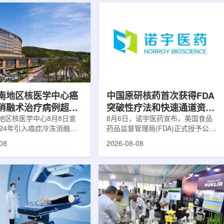
南地区核医学中心癌
中国原研核药首次获得FDA
消融术治疗病例超过
突破性疗法和快速通道资格
地区核医学中心8月8日宣
双重认定
8月6日，诺宇医药宣布，美国食品
024年引入癌症冷冻消融术
药品监督管理局(FDA)正式授予公司
心已完成超过100例相关手
自主研发的68Ga-NYM096突破性疗
08
2026-08-08
104名癌症患者提供治疗。
法认定(Breakthrough Therapy
术是一种微创肿瘤治疗方
Designation, BTD)及快速通道资格
过程中，医生在CT或超声
认定(Fast Track Designation,
下，将细治疗针精准插入肿
FTD)。这是原研核药领域中国首个
通过零下40摄氏度或更低
获得美国 FDA 突破性疗法认定、首
冷冻病灶，使癌细胞发生坏
个同时获得 FDA 突破性疗法与快速
低温冷冻本身具有一定麻醉
通道双项认定的产品，创造了核药领
技术有助于减轻患者疼痛，
域里程碑式突破。68Ga-NYM096是