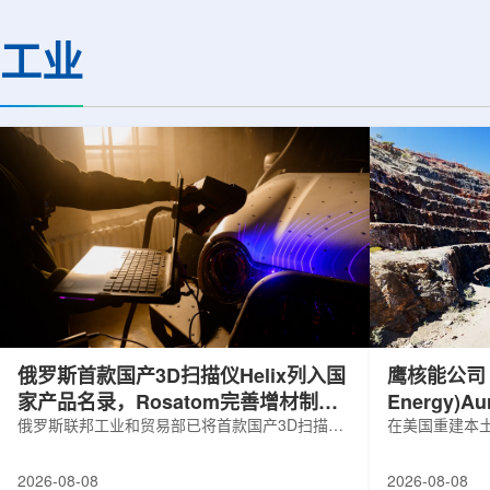
基础设施网络合作建设。该网络由大学
LEPS2/Solenoi
联合使用机构及联合使用、联合研究中
束实验观测到含有反
工业
心的同步辐射装置组成，定位为科研和
一成果为确认反K介
教育基础设施。新光束线的主要特点在
了新的实验证据，也
于，可在同一实验条件下同时使用硬X射
质和中性子星内部结
线和软X射线，完成过去需要分别开展的
索。研究团队在日本
观...
射设施SP...
俄罗斯首款国产3D扫描仪Helix列入国
鹰核能公司 (E
家产品名录，Rosatom完善增材制造
Energy)
技术链
俄罗斯联邦工业和贸易部已将首款国产3D扫描仪
研钻探
在美国重建本土
RangeVision Helix列入俄罗斯电子产品统一注册
Nuclear En
名录，以及经确认的俄罗斯制造工业产品名录。
measured+
2026-08-08
2026-08-08