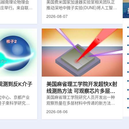
1届越南理论物理会
理能力
美国费米国家加速器实验室相关团队正
南芽庄举行。来自联合
推动深地中微子实验(DUNE)将人工智能
验室和信息技术实
和机器学习工具融入实验设计、探测器
2026-08-07
代表团参会，与越
运行与数据分析流程，以提升中微子相
国、巴基斯坦、俄
互作用识别、事件分类和探测器管理能
和日本等国家和地
力。DUNE位于长基线中微子设施，目
展交流。本届会议议
前已开始安装大型中微子探测器模块的
物理、凝聚态物理
结构元件。该实验由近探测器和远探测
物理前沿方向，同
器组成：近探测器位于费米实验室，远
物理、分子物理、
探测器设在南达科他州桑福德地下研究
、生物材料和生物
设施地下约1英里处。两个探测器都将采
广泛的议程...
用液氩时间投影室技术，用于记录中微
子...
观测到反K介子
美国麻省理工学院开发超快X射
线测热方法 可观察芯片多层结
究中心、京都产业
构热传递
美国麻省理工学院研究人员开发出一种
量子束科学研究中
观察热量在多层材料中传递的新方法，
大学、中国近代物
可用于精确测量计算机芯片等电子器件
2026-08-06
究所、京都大学、
内部的热流变化。相关研究成果已发表
拿大萨斯喀彻温大
于《自然通讯》。随着计算机芯片尺寸
成的
不断缩小、功率密度持续提高，器件过