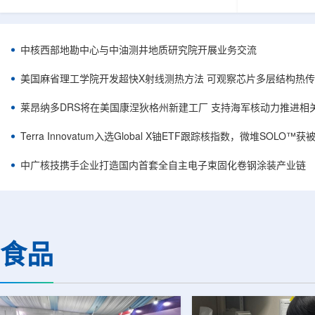
相关登记依据俄罗斯政府第878号和第719号决议
舰Aurora铀
完成。至此，Helix成为俄罗斯首款、也是目前唯
1300标准含indi
一被纳入上述国家注册名录的3D扫描仪。
498万磅。公
RangeVision Helix由俄罗斯国家原子能公司增材
孔、总进尺约2
中核西部地勘中心与中油测井地质研究院开展业务交流
制造合作伙伴RangeVision研发制造。自2025年
州审批通过后开
以来，该公司成为唯一纳入俄罗斯国家原子能公
研。技术端近期增补Y
美国麻省理工学院开发超快X射线测热方法 可观察芯片多层结构热
司增材制造生态系统的俄罗斯3D扫描...
Services，并扩
莱昂纳多DRS将在美国康涅狄格州新建工厂 支持海军核动力推进相
Terra Innovatum入选Global X铀ETF跟踪核指数，微堆SOLO
中广核技携手企业打造国内首套全自主电子束固化卷钢涂装产业链
食品