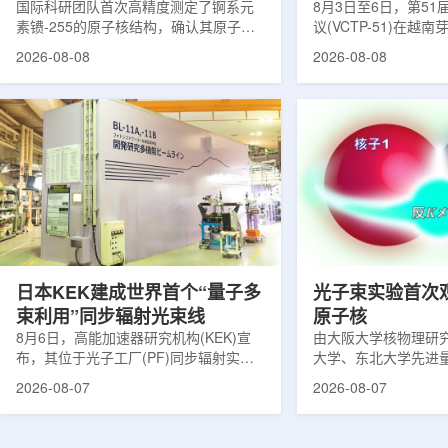
提供新线索
国际科研团队首次高精度测定了锕系元
南理论物理会议
8月3日至6日，第5
素镄-255的原子核结构，确认其原子核
议(VCTP-51)在越
呈明显的长椭球形，类似橄榄球。这项
核研究所理论物理实
2026-08-08
2026-08-08
研究发表于《物理评论快报》，由德国
验室的科研人员组成
美因茨约翰内斯·古腾堡大学、亥姆霍兹
南、德国、印度、中
美因茨研究所、瑞典哥德堡大学等18家
罗斯、台湾、菲律宾
机构合作完成。研究结果不仅修正了以
区的170余名学者开
往标准数据表中部分不合理的核性质数
题覆盖高能物理、核
值，也为现代原子核理论模型提供了关
和宇宙学等多个理论
键实验验证。镄是自然界中不存在的人
时涉及超越标准模型
工合成重元素，镄-255含有100个质子
量子光学与量子信息
和155个中子，实验获取极为困难。研究
分子等交叉研究领域。
团...
日本KEK建成世界首个“量子多
光子束实验首次
束利用”同步辐射光束线
原子核
8月6日，高能加速器研究机构(KEK)宣
由大阪大学核物理研
布，其位于光子工厂(PF)同步辐射实验
大学、东北大学先进
装置的BL-11A和BL-11B光束线已建成世
心、高丽大学、岐阜
2026-08-07
2026-08-07
界首个量子多束利用光束线，可实现硬X
理研究所、理化学研
射线与软X射线两束光束的同步利用。据
台湾中央研究院和加
介绍，BL-11A和BL-11B由同步辐射学术
学等机构研究人员组