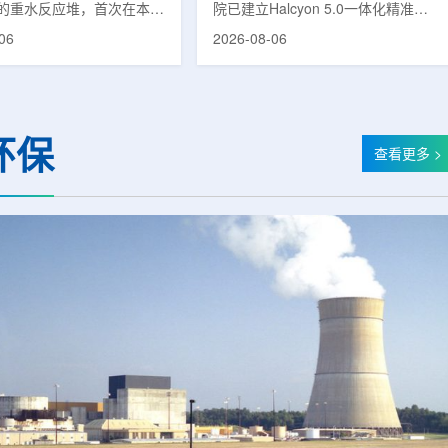
的重水反应堆，首次在本土
院已建立Halcyon 5.0一体化精准放
癌症治疗的放射性同位素
射治疗解决方案，并开始全面用于患
06
2026-08-06
(Lu-177)。目前韩国完全依赖
者治疗。该系统将高清高速图像采
料，这给当地的放射性药物
集、六自由度患者位置校正和无标记
lbion和FutureChem带来
实时运动管理整合到同一治疗流程
力和供应不稳定因素。行业
中，用于提升图像引导放射治疗的精
为国内生产将有助于构建多
准度和安全性。此次实施方案以
环保
应链并缩短运输时间。此次
Halcyon系统软件5.0版本为基础，集
查看更多 >
要目标是实现镥-177的商业
成高分辨率锥形束CT成像系统
预计在2028年进行试生
HyperSight、六自由度患者定位台
2031年开始全面量产。之
Dynamic Couch，以及表面引导放
水力原子力还将扩大生产范
射治疗系统IDENTIFY。亚洲大学医
院表示，该院是韩国首...