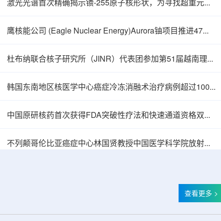
激光光谱首次精确揭示镄-255原子核形状，为寻找超重元素提供新线索
鹰核能公司 (Eagle Nuclear Energy)Aurora铀项目推进47孔预可研钻探
杜布纳联合核子研究所（JINR）代表团参加第51届越南理论物理会议
韩国东南地区核医学中心癌症冷冻消融术治疗病例超过100例
中国原研核药首次获得FDA突破性疗法和快速通道资格双重认定
中核辐智正式设立 中国同辐持股90%打通核医
不列颠哥伦比亚癌症中心林国贤教授中国医学科学院放射医学研究所开展学术交流
查看更多 >