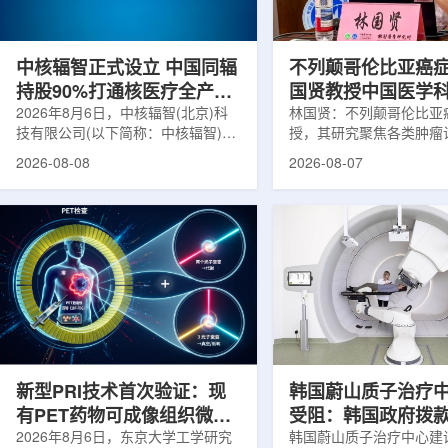
在肿瘤退缩、患者体重变化等情况
者和护理人员而言存在理
下，既往影像可能难以完全反映治疗
度。雷莫·乔治博士LifeNuc
当天的实际...
UAB...
中核辐智正式设立 中国同辐
不列颠哥伦比亚癌
持股90%打通核医疗全产业
国贤教授中国医学
链
2026年8月6日，中核辐智(北京)科
射医学研究所开展
林国贤：不列颠哥伦比亚
技有限公司(以下简称：中核辐智)正
授，其研究聚焦各类肿瘤
式设立。公司由中国同辐股份有限公
射性药物开发，迄今已主
2026-08-08
2026-08-07
司(以下简称：中国同辐)与中核(浙
表135余篇同行评议期刊
江)科创有限公司(以下简称：中核浙
30余项放射性药物相关
创)共同出资组建，中国同辐持股
完成自研7款放射性药物
90%，中核浙创持股10%。中核辐智
化，用于多种肿瘤诊疗。
将承接中国同辐核医学发展中心业
林国贤教授基于其团队多
务，锚定智慧核医疗赛道深耕布局。
索，系统梳理了针对前列
公司以智慧核医学物联系统为核心载
PSMA的核药相关研究进
体，打通核医疗全产业链条，构建智
18标记PSMA靶向PET
慧核医学系统+核药+装备+服务协同
设计与临床优势;二是通
发展模式，推动业务从单一产品供给
分子结构，大幅提高Lu-1
向全价值链整合...
疗性核药的肿瘤靶向性，..
新型PRI技术首次验证：现
韩国蔚山质子治疗
有PET药物可成像组织微环
受阻：韩国政府拨
境
2026年8月6日，东京大学工学研究
整影响项目推进
韩国蔚山质子治疗中心建