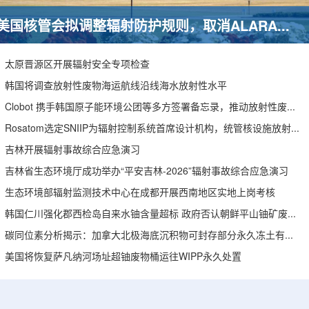
美国核管会拟调整辐射防护规则，取消ALARA要求引发安全争议
太原晋源区开展辐射安全专项检查
韩国将调查放射性废物海运航线沿线海水放射性水平
Clobot 携手韩国原子能环境公团等多方签署备忘录，推动放射性废物安全管理多机型机器人示范
Rosatom选定SNIIP为辐射控制系统首席设计机构，统管核设施放射仪表标准化与进口替代保障
吉林开展辐射事故综合应急演习
吉林省生态环境厅成功举办“平安吉林-2026”辐射事故综合应急演习
生态环境部辐射监测技术中心在成都开展西南地区实地上岗考核
韩国仁川强化郡西检岛自来水铀含量超标 政府否认朝鲜平山铀矿废水影响
碳同位素分析揭示：加拿大北极海底沉积物可封存部分永久冻土有机碳
美国将恢复萨凡纳河场址超铀废物桶运往WIPP永久处置