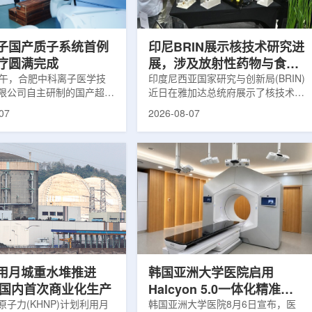
围正常组织的损伤，并促进
一款特异性结合CAⅨ的肾癌小分子
恢复。据该中心介绍，目前
诊断核药，适用于疑似或确认转移性
患者中，肝...
肾透明细胞癌(cl...
子国产质子系统首例
印尼BRIN展示核技术研究进
疗圆满完成
展，涉及放射性药物与食品
上午，合肥中科离子医学技
辐照应用
印度尼西亚国家研究与创新局(BRIN)
限公司自主研制的国产超导
近日在雅加达总统府展示了核技术研
治疗系统，在合肥离子医学
究成果。BRIN局长阿里夫·萨特里亚
07
2026-08-07
首例临床试验受试者治疗。
表示，相关技术属于和平利用核能范
首台国产超导回旋质子放射
畴，应用方向不仅包括能源，也覆盖
的重要突破。本例受试者为
粮食和健康等领域。在健康领域，
。试验所用的超导质子治疗
BRIN正在开发用于核医学的放射性
载中科离子自主研发的
药物。这类药物含有放射性物质，可
0超导回旋加速器，具有超大照
用于癌症诊断和治疗。阿里夫表示，
60°全周束流配送能力。治
放射性药物研发对癌症识别和治疗具
托多模融合4D图像引导精
有重要意义。在食品领域，BRIN将
能实现动态适配、精准治
核技术用于食品保鲜，重点包括出口
运行平稳低噪，治疗控制软
水果的辐照处理。阿里夫介绍，一些
进口国要...
用月城重水堆推进
韩国亚洲大学医院启用
77国内首次商业化生产
Halcyon 5.0一体化精准放
子力(KHNP)计划利用月
射治疗方案
韩国亚洲大学医院8月6日宣布，医