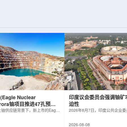
d合作组，首次利用光子
热正成为限制性能提升的重要因素。传
K介子的原子核。这
统热流测量方法在面对真实电子器件的
子原子核的存在提供
多层结构时存在局限，例如常用的时域
为理解高密度核物
热反射法难以区分不同材料层中的热传
构提供了重要线
输情况，红外成像等方法也难以在微小
兵库县大型同步辐
尺度上捕捉快速变化。为解决这一问
题...
agle Nuclear
印度议会委员会强调铀矿
Aurora铀项目推进47孔预可
迫性
铀供应链背景下，新上市的Eagle
2026年8月7日，印度公共企业
ergy Corp.凭借其号称全美最大常规
扩能进展的报告中指出，印度铀
indicated铀矿藏进入行业视野。其旗
需加速。DAE承诺UCIL到203
2026-08-08