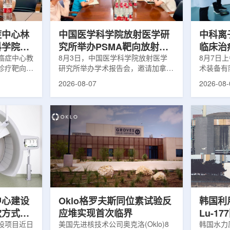
解和操作难
次。相关研究已发表于
减少对周
lear由
《Osteoporosis International》。下
术后较快
降幅度在人群之间并不均衡。...
接受治疗的
症中心林
中国医学科学院放射医学研
中科离
科学院放
究所举办PSMA靶向放射性
临床治
学术交流
癌症中心教
药物学术报告会
8月3日，中国医学科学院放射医学
8月7日
诊疗靶向放
研究所举办学术报告会，邀请加拿大
术装备有
导/参与发
温哥华不列颠哥伦比亚癌症中心林国
回旋质子
2026-08-07
2026-08-
论文，提交
贤教授作题为《用于前列腺癌诊断与
中心完成
专利申请，
治疗的前列腺特异性膜抗原靶向放射
这是国内
的临床转
性药物开发》的学术报告。报告会采
治疗系统
报告会上，
取线上线下结合方式举行，放射所部
肺癌患者
年的前沿探
分科研人员和研究生参加。林国贤教
系统，搭
腺癌靶点
授长期从事肿瘤诊疗靶向放射性药物
SC24
展：一是F-
开发研究，已主导或参与发表135余
射野、3
显像剂的分子
篇同行评议期刊论文，提交30余项
疗全程依
过理性优化
放射性药物相关专利申请，并完成7
准定位，
77标记治
款自研放射性药物的临床转化，应用
疗。设备
.
于多...
件运...
中心建设
Oklo格罗夫斯同位素试验反
韩国利
款方式调
应堆实现首次临界
Lu-1
设项目近日
美国先进核技术公司奥克洛(Oklo)8
韩国水力原