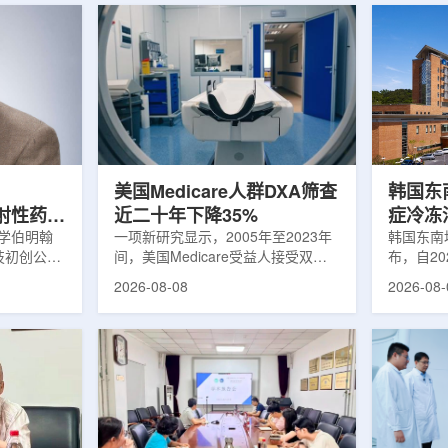
美国Medicare人群DXA筛查
韩国东
出放射性药物
近二十年下降35%
症冷冻
大学伯明翰
一项新研究显示，2005年至2023年
100例
韩国东南
科技初创公司
间，美国Medicare受益人接受双能X
布，自2
字化平台
射线吸收测定(DXA)检查的比例明显
以来，中
2026-08-08
2026-08-
助接受放射性
下降，降幅达35%。DXA常用于骨密
术，共为
院后理解并
度检测和骨质疏松相关筛查，研究结
冷冻消融
性药物疗法
果提示，不同人群之间的筛查可及性
法。治疗
癌细胞，在
差异正在扩大。研究人员分析了超过
成像引导
伤的同时发
500万名Medicare受益人的理赔数
瘤部位，
应用范围扩
据。结果显示，DXA使用率从2005
的超低温
要阅读并执
年的每10万名受益人7255次，下降
死。由于
这对部分患
至2023年的每10万名受益人4690
作用，该