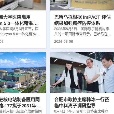
于食品保鲜，重点包括出口
累情况，但对组织缺氧等与疾病恶性
照处理。阿里夫介绍，一些
程度相关的微环境信息捕捉有限。...
.
洲大学医院启用
巴哈马拟根据 imPACT 评估
yon 5.0一体化精准放
结果加强癌症防控体系
方案
大学医院8月6日宣布，医
2026年8月5日，国际原子能机构牵
alcyon 5.0一体化精准放
头的一项国际审查显示，巴哈马在加
决方案，并开始全面用于患
强癌症治疗服务方面具备进一步提升
06
2026-08-06
该系统将高清高速图像采
空间。此次审查为该国改善癌症服务
由度患者位置校正和无标记
协调、缩短诊疗等待时间并提升患者
管理整合到同一治疗流程
治疗效果提出了路线图。巴哈马拿骚
提升图像引导放射治疗的精
玛格丽特公主医院(图片：Pelow
全性。此次实施方案以
Media/Adobe Stock)这项 imPACT
on系统软件5.0版本为基础，集
评估由国际原子能机构、世界卫生组
率锥形束CT成像系统
织/泛美卫生组织和国际癌症研究机
Sight、六自由度患者定位台
构共同开展，应巴哈马卫生与健康部
ic Couch，以及表面引导放
请求进行，重点评估该国癌症防控能
IDENTIFY。亚洲大学医
力和实际需求。6月9日至11日，专
院是韩国首...
家组访...
进核电站制备医用同
合肥市政协主席韩冰一行莅
-177拟于2031年商
临中科离子调研指导
产
进利用核电站生产放射性同
8月4日下午，合肥市政协主席韩冰