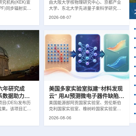
究机构(KEK)宣
由大阪大学核物理研究中心、京都产业
PF)同步辐射实验
大学、东北大学先进量子束科学研究中
-11B光束线已建成世
心、高丽大学、岐阜大学、中国近代物
2026-08-07
光束线，可实现硬X
理研究所、理化学研究所、京都大学、
光束的同步利用。据
台湾中央研究院和加拿大萨斯喀彻温大
-11B由同步辐射学术
学等机构研究人员组成的
设。该网络由大学
LEPS2/Solenoid合作组，首次利用光子
使用、联合研究中
束实验观测到含有反K介子的原子核。这
成，定位为科研和
一成果为确认反K介子原子核的存在提供
束线的主要特点在
了新的实验证据，也为理解高密度核物
件下同时使用硬X射
质和中性子星内部结构提供了重要线
过去需要分别开展的
索。研究团队在日本兵库县大型同步辐
射设施SP...
六年研究成
美国多家实验室拟建“材料发现
星系数据助力约
云” 用AI预测微电子器件缺陷影
目(DES)发布历
响
美国能源部阿贡国家实验室、劳伦斯伯
成果。该项目汇总
克利国家实验室、橡树岭国家实验室和
2013年至2019
西北大学的研究人员正计划开发材料发
2026-08-06
天文图像，记录了
现云平台，利用基于物理学原理的人工
个星系团以及3000
智能框架，预测微小缺陷如何影响微电
用于研究宇宙加速
子器件的性能和寿命。材料发现云可视