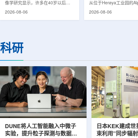
像学研究显示，许多在40岁以后首
从位于Herøya工业园的Al
次出现幻觉、妄想等精神病性症状的
产设施完成首批高纯度钍-22
2026-08-06
2026-08-06
成年人，大脑内存在与阿尔茨海默病
228)客户交付。这是该
及其他神经退行性疾病相关的蛋白异
启动生产后完成的首次客
常沉积。研究纳入37名晚发性精神
标志着AlphaOne进入商
病患者和47名年龄匹配的健康对照
段。Thor Medical首席执
者。研究人员采用淀粉样蛋白PET示
Kurth表示，商业化生产
科研
踪剂^11C-PiB，以及tau蛋白PET示
工业规模制造的开始，首
踪剂^18F-florzolotau，对受试者大
表明公司已完成从产能建
脑中的β-淀粉样蛋白和tau蛋白积累
个工业规模工厂服务客户
情况进行评估。结果显示，晚发性精
司称，随着产能逐步提升
神病患者中，β-淀粉样蛋白阳性...
足靶向α疗法领域对高纯度.
DUNE将人工智能融入中微子
日本KEK建成世
实验，提升粒子探测与数据处
束利用”同步辐