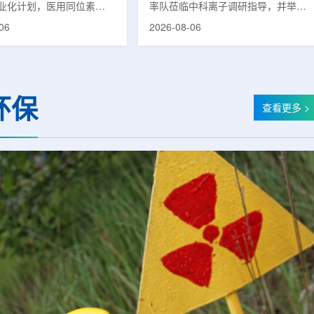
业化计划，医用同位素
率队莅临中科离子调研指导，并举行
(Lu-177)被列为首个商业化目
座谈交流。市人大常委会副主任雍凤
06
2026-08-06
韩国水力与原子能公司表
山，市政协秘书长苏祥、市产投集团
先实现Lu-177商业化生
董事长江鑫、市政协教科卫体委主任
还可能将产品范围扩大至
张晓峰、市工信局副局长郭梅参加。
氚-3和氦-3等同位素。Lu-
中国科学院合肥物质科学研究院副院
当前全球放射性药物市场中应
长宋云涛，中科离子董事长刘璐，总
环保
治疗性放射性同位素，可用
经理陈永华，副总经理丁开忠、李
查看更多 >
癌、神经内分泌肿瘤等疾病
俊、光若怀陪同。韩冰一行详细了解
性药物。此前，韩国所需
中科离子产业布局、经营情况，重点
7完全依赖进口。由于其半衰
围绕核医疗及高端装备关键技术突
.6天，从生产、运输到药物
破、成果转化落地及产业化发展等方
给药...
面开...