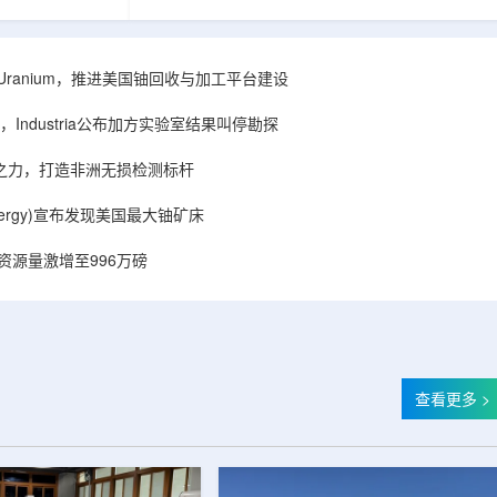
着计算机芯片尺
目旨在提升产能，支持美国海军相关关键项目，
，器件过热正成
并为公司在核能领域的后续增长提供空间和基础
统热流测量方法
设施条件。根据公司披露，新设施位于布鲁克菲
时存在局限，例
尔德帕克里奇路120号，占地约14.1087万平方英
ISA Uranium，推进美国铀回收与加工平台建设
不同材料层中的
尺。工厂建成后，将整合目前分布在康涅狄格州
难以在微小尺度
丹伯里和贝瑟尔三个地点的业务。该设施预计于
Industria公布加方实验室结果叫停勘探
..
2027年初投入使用，若最终设计和租户装修工...
心之力，打造非洲无损检测标杆
r Energy)宣布发现美国最大铀矿床
铀资源量激增至996万磅
查看更多 >