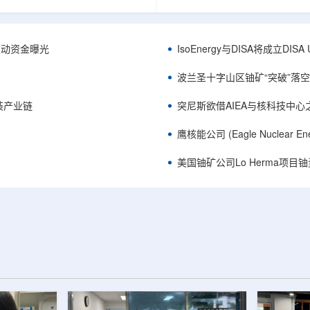
心党委书记王乐力带队赴中油测井
成果已发表于《自然通讯》。随
开展专项技术交流研讨。会上，中
寸不断缩小、功率密度持续提高
究院党委书记万金彬系统介绍了国
为限制性能提升的重要因素。传
套装备、井下探测、岩石物理实
在面对真实电子器件的多层结构
™获被动资金曝光
IsoEnergy与DISA将成立D
解释、深井探测及多源地质数据解
如常用的时域热反射法难以区分
体系，并结合实战案例分享了含油
热传输情况，红外成像等方法也
波兰圣十字山区铀矿“突破”落空，
经验。王乐力介绍了西部中...
上捕捉快速变化。为解决这一问题.
装产业链
突尼斯欲借AIEA与核科技中
鹰核能公司 (Eagle Nuclea
美国铀矿公司Lo Herma项目