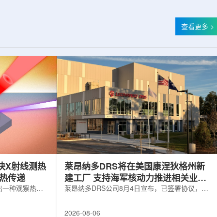
查看更多 >
快X射线测热
莱昂纳多DRS将在美国康涅狄格州新
构热传递
建工厂 支持海军核动力推进相关业务
出一种观察热量
增长
莱昂纳多DRS公司8月4日宣布，已签署协议，将
用于精确测量计
在美国康涅狄格州布鲁克菲尔德新建一座工厂，
变化。相关研究
用于扩大并整合其海军电力系统业务运营。该项
2026-08-06