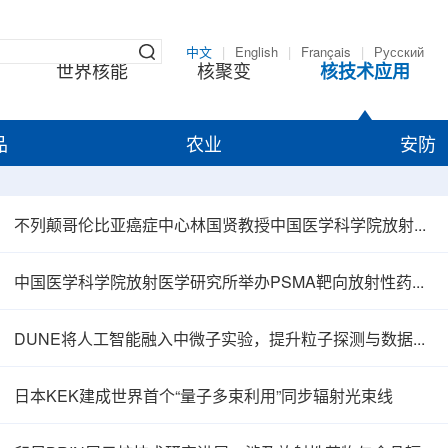
中文
|
English
|
Français
|
Русский
世界核能
核聚变
核技术应用
品
农业
安防
不列颠哥伦比亚癌症中心林国贤教授中国医学科学院放射医学研究所开展学术交流
中国医学科学院放射医学研究所举办PSMA靶向放射性药物学术报告会
DUNE将人工智能融入中微子实验，提升粒子探测与数据处理能力
日本KEK建成世界首个“量子多束利用”同步辐射光束线