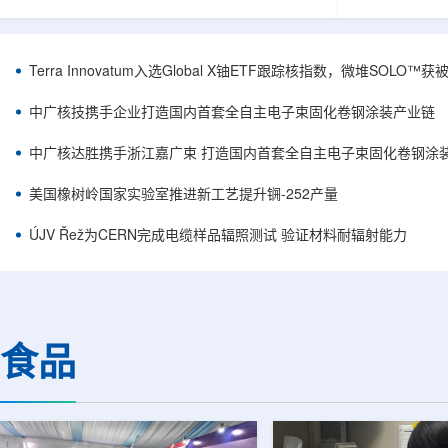
安全和防护管理办法》第五十四条有关规定，现
核西部地勘中
将各省级生态环境主管部门报送的、已获得豁免
地质研究院，
备案证明文件的活动，以及活动中涉及的射线装
油测井地质研
置、放射源或非密封放射性物质予以公告。随公
内油气测井成
Terra Innovatum入选Global X铀ETF跟踪核指数，微堆SOLO
告发布的汇总表共列出66项备案记录，涉及山
验、智能测井
东、天津、上海、河北、四川、甘肃、安徽、河
析等成熟技术
中广核技携手企业打造国内首套全自主电子束固化卷钢涂装产业链
南、辽宁等地相关单位。备案内容涵盖...
气盆地铀矿勘查
中广核达胜携手浙江嘉广束 打造国内首套全自主电子束固化卷钢涂
美国橡树岭国家实验室推进新工艺提升锎-252产量
ÚJV Řež为CERN完成电缆样品辐照测试 验证材料耐辐射能力
食品