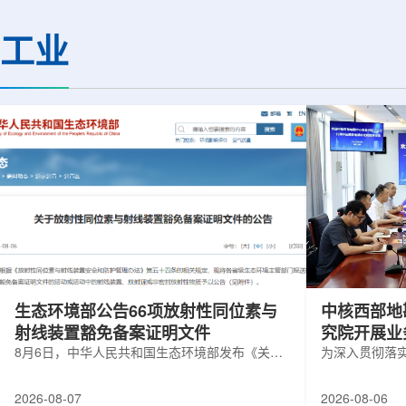
热正成为限制性能提升的重要因素。传
膨胀和宇宙结构演化。
统热流测量方法在面对真实电子器件的
费米实验室制造了一台
工业
多层结构时存在局限，例如常用的时域
像素数字相机DECa
热反射法难以区分不同材料层中的热传
于智利安第斯山脉的
输情况，红外成像等方法也难以在微小
会托洛洛山美洲际天
尺度上捕捉快速变化。为解决这一问
远镜上。(图片由Reida
题...
加速...
生态环境部公告66项放射性同位素与
中核西部地
射线装置豁免备案证明文件
究院开展业
8月6日，中华人民共和国生态环境部发布《关于
为深入贯彻落
放射性同位素与射线装置豁免备案证明文件的公
气测井与铀矿
告》。公告称，根据《放射性同位素与射线装置
业科研资源共
2026-08-07
2026-08-06