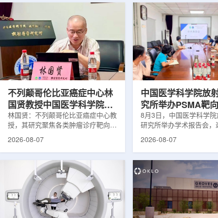
不列颠哥伦比亚癌症中心林
中国医学科学院放
国贤教授中国医学科学院放
究所举办PSMA靶
射医学研究所开展学术交流
林国贤：不列颠哥伦比亚癌症中心教
药物学术报告会
8月3日，中国医学科学
授，其研究聚焦各类肿瘤诊疗靶向放
研究所举办学术报告会，
射性药物开发，迄今已主导/参与发
温哥华不列颠哥伦比亚癌
2026-08-07
2026-08-07
表135余篇同行评议期刊论文，提交
贤教授作题为《用于前列
30余项放射性药物相关专利申请，
治疗的前列腺特异性膜抗
完成自研7款放射性药物的临床转
性药物开发》的学术报告
化，用于多种肿瘤诊疗。报告会上，
取线上线下结合方式举行
林国贤教授基于其团队多年的前沿探
分科研人员和研究生参加
索，系统梳理了针对前列腺癌靶点
授长期从事肿瘤诊疗靶向
PSMA的核药相关研究进展：一是F-
开发研究，已主导或参与发
18标记PSMA靶向PET显像剂的分子
篇同行评议期刊论文，提