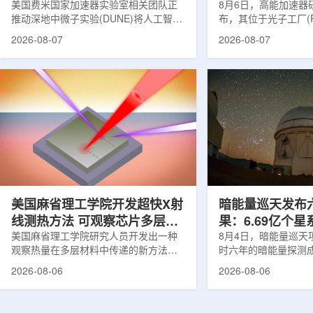
理能力
美国费米国家加速器实验室相关团队正
8月6日，高能加速器研
推动深地中微子实验(DUNE)将人工智能
布，其位于光子工厂(
和机器学习工具融入实验设计、探测器
装置的BL-11A和BL
2026-08-07
2026-08-07
运行与数据分析流程，以提升中微子相
界首个量子多束利用
互作用识别、事件分类和探测器管理能
射线与软X射线两束
力。DUNE位于长基线中微子设施，目
介绍，BL-11A和BL
前已开始安装大型中微子探测器模块的
基础设施网络合作建
结构元件。该实验由近探测器和远探测
联合使用机构及联合
器组成：近探测器位于费米实验室，远
心的同步辐射装置组
探测器设在南达科他州桑福德地下研究
教育基础设施。新光
设施地下约1英里处。两个探测器都将采
于，可在同一实验条
用液氩时间投影室技术，用于记录中微
线和软X射线，完成
子...
观...
美国麻省理工学院开发超快X射
暗能量巡天发布
线测热方法 可观察芯片多层结
果：6.69亿个
构热传递
美国麻省理工学院研究人员开发出一种
束宇宙加速膨胀
8月4日，暗能量巡天项
观察热量在多层材料中传递的新方法，
时六年的暗能量探测
可用于精确测量计算机芯片等电子器件
形成18篇相关论文，基于
2026-08-06
2026-08-06
内部的热流变化。相关研究成果已发表
年间获取的近30万张
于《自然通讯》。随着计算机芯片尺寸
6.69亿个星系、数千
不断缩小、功率密度持续提高，器件过
多颗超新星的信息，