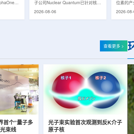
phaOne生
子公司Nuclear Quantum已针对核工
位素的产
8(Th-
业计算模拟中的一项瓶颈提出新方
镥-177
2026-08-06
2026-08-
设施上周宣布
案，尝试将量子计算引入核粒子输运
标产品。
户供货，也
预测，用于支持核医学系统设计等计
示，计划优
业供应阶
算密集型场景。据介绍，传统粒子输
产，后续
行官Jasper
运模拟在核医学系统设计中具有重要
钴-60、
意味着公司
作用，但往往需要大量计算资源，并
177是
批客户交付
伴随较长运行时间，影响研发和优化
用较广的
查看更多 >
设到利用首
效率。Nuclear Quantum此次提出的
于前列腺
的过渡。公
技术，旨在把物理输运模型转化为量
相关放射
，将继续满
子电路，使粒子传播和随机游走动力
Lu-17
..
学能够直接在量子计算框架中表示和
期约为6
模拟。...
制备和患者
界首个“量子多
光子束实验首次观测到反K介子
射光束线
原子核