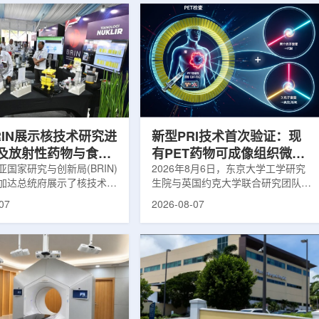
RIN展示核技术研究进
新型PRI技术首次验证：现
及放射性药物与食品
有PET药物可成像组织微环
用
国家研究与创新局(BRIN)
境
2026年8月6日，东京大学工学研究
加达总统府展示了核技术研
生院与英国约克大学联合研究团队宣
BRIN局长阿里夫·萨特里亚
布，已建立一种利用正电子三光子衰
07
2026-08-07
关技术属于和平利用核能范
变的新型几何成像原理，并首次成功
方向不仅包括能源，也覆盖
验证正电子素比率成像(PRI)技术。
康等领域。在健康领域，
该方法可结合现有临床PET显像剂使
正在开发用于核医学的放射性
用，有望为核医学影像提供观察组织
类药物含有放射性物质，可
微环境的新手段。利用正电子-3光子
诊断和治疗。阿里夫表示，
衰变的下一代核医学成像概念图目前
物研发对癌症识别和治疗具
临床PET扫描主要利用正电子双光子
义。在食品领域，BRIN将
湮灭过程显示药物在体内的分布和积