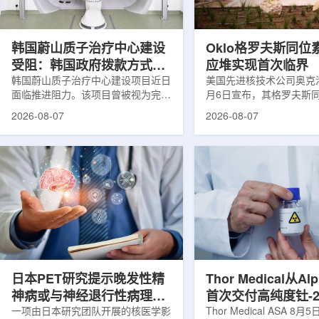
设计与临床优势;二是通过理性优化
放射性药物相关专利申请
分子结构，大幅提高Lu-177标记治
款自研放射性药物的临床
疗性核药的肿瘤靶向性，...
于多...
韩国蔚山质子治疗中心建设
Oklo格罗夫斯同位
受阻：韩国政府拨款方式调
应堆实现首次临界
整影响项目推进
韩国蔚山质子治疗中心建设项目近日
美国先进核技术公司奥克洛(O
面临推进阻力。该项目曾被视为完善
月6日宣布，其格罗夫斯
韩国东南部区域癌症治疗体系的关键
反应堆已在低功率状态下
2026-08-07
2026-08-07
环节，但由于政府医疗财政支持方向
持核链式反应，达到首次
发生变化，单独获得大规模国家拨款
进展距离该项目破土动工
的难度明显上升。据蔚山市8月6日
格罗夫斯同位素试验反应
消息，蔚山市已于去年3月完成质子
片：格罗夫斯)格罗夫斯
治疗中心建设可行性研究及基本规划
反应堆位于美国得克萨斯
制定服务，并开始争取国家拨款。不
特，是美国能源部反应堆
过，韩国保健福祉部回复称，难以单
首个在私人土地上实现临
独为蔚山市提供大型项目资金。此
堆。根据奥克洛介绍，该
前，蔚山市曾计划通过建设质子治疗
发土地起步建设，完成了
中心，构建癌症患者可在区域内完成
工程建设、组件制造或采
手术...
置及...
日本PET研究提示晚发性精
Thor Medical从Al
神病或与神经退行性病理相
首次交付高纯度钍-2
关
一项由日本研究团队开展的核医学影
业供货启动
Thor Medical ASA 8