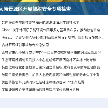
太原晋源区开展辐射安全专项检查
韩国将调查放射性废物海运航线沿线海水放射性水平
Clobot 携手韩国原子能环境公团等多方签署备忘录，推动放射性废物安全管理多机型机器人示范
Rosatom选定SNIIP为辐射控制系统首席设计机构，统管核设施放射仪表标准化与进口替代保障
吉林开展辐射事故综合应急演习
吉林省生态环境厅成功举办“平安吉林-2026”辐射事故综合应急演习
生态环境部辐射监测技术中心在成都开展西南地区实地上岗考核
韩国仁川强化郡西检岛自来水铀含量超标 政府否认朝鲜平山铀矿废水影响
碳同位素分析揭示：加拿大北极海底沉积物可封存部分永久冻土有机碳
美国将恢复萨凡纳河场址超铀废物桶运往WIPP永久处置
美国能源部介绍遗留废物清理与医用同位素研发进展