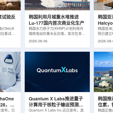
，并完成7
准定位，能实现动态适配、精准治
核技术用
转化，应用
疗。设备运行平稳低噪，治疗控制软
水果的辐
件运...
进口国要..
素试验反
韩国利用月城重水堆推进
韩国亚
Lu-177国内首次商业化生产
Halc
klo)8
韩国水力原子力(KHNP)计划利用月
射治疗
韩国亚洲
同位素试验
城核电站的重水反应堆，首次在本土
院已建立H
实现可控自
生产用于癌症治疗的放射性同位素
射治疗解
2026-08-06
2026-08-
临界。这一
镥-177(Lu-177)。目前韩国完全依赖
者治疗。
不到一年。
进口该原料，这给当地的放射性药物
集、六自
堆设施(图
企业如Cellbion和FutureChem带来
实时运动
低功率试验
了成本压力和供应不稳定因素。行业
中，用于
州洛克哈
内普遍认为国内生产将有助于构建多
准度和安
试点计划下
元化的供应链并缩短运输时间。此次
Halcy
界的反应
计划的首要目标是实现镥-177的商业
成高分辨
设施从未开
化生产，预计在2028年进行试生
Hyper
土建开挖、
产，并在2031年开始全面量产。之
Dynam
购、燃料配
后，韩国水力原子力还将扩大生产范
射治疗系统
围至钴...
院表示，该
phaOne
Quantum X Labs推进量子
韩国推
28，商
计算用于核粒子输运预测模
位素，镥
月5日宣布，已
拟
Quantum X Labs Inc.近日宣布，其
业化生
韩国正推