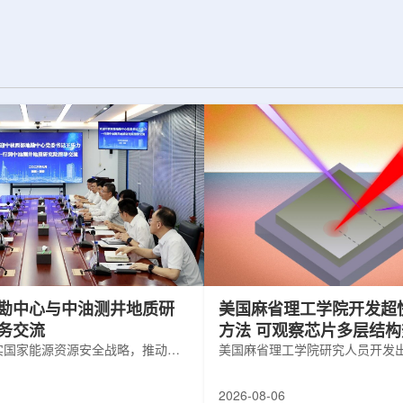
为了实现DES，
化图，这是一个基于物理学原理的人工
极其灵敏的5.7亿
智能框架，它整合了实验数据、模拟和
m，并将其安装在位
高性能计算，用于预测微小缺陷如何影
美国国家科学基金
响微电子器件的性能和寿命。(图片由
文台的布兰科4米望
ChatGPT 提供。)微电子器件广泛用于
r Hahn/费米国家
智能手机、笔记本电脑、安全通信和人
工...
勘中心与中油测井地质研
美国麻省理工学院开发超
务交流
方法 可观察芯片多层结
实国家能源资源安全战略，推动油
美国麻省理工学院研究人员开发
地质勘查技术互融互通，促进跨行
在多层材料中传递的新方法，可
享与关键技术联合攻关，近日，中
算机芯片等电子器件内部的热流
2026-08-06