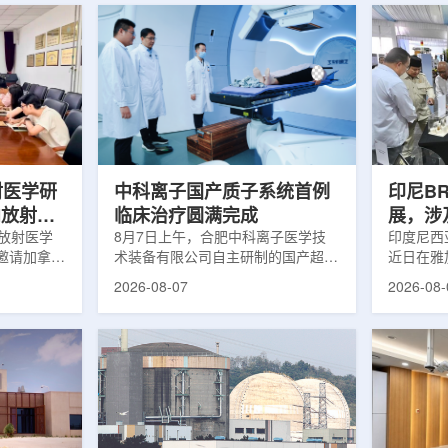
射医学研
中科离子国产质子系统首例
印尼B
向放射性
临床治疗圆满完成
展，涉
院放射医学
8月7日上午，合肥中科离子医学技
辐照应
印度尼西亚
邀请加拿大
术装备有限公司自主研制的国产超导
近日在雅
症中心林国
回旋质子治疗系统，在合肥离子医学
究成果。
2026-08-07
2026-08-
腺癌诊断与
中心完成首例临床试验受试者治疗。
表示，相
原靶向放射
这是国内首台国产超导回旋质子放射
畴，应用
。报告会采
治疗系统的重要突破。本例受试者为
粮食和健
，放射所部
肺癌患者。试验所用的超导质子治疗
BRIN
。林国贤教
系统，搭载中科离子自主研发的
药物。这
放射性药物
SC240超导回旋加速器，具有超大照
用于癌症
表135余
射野、360°全周束流配送能力。治
放射性药
交30余项
疗全程依托多模融合4D图像引导精
有重要意