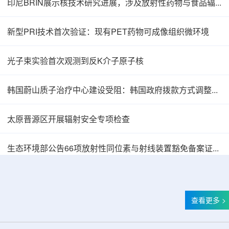
印尼BRIN展示核技术研究进展，涉及放射性药物与食品辐照应用
新型PRI技术首次验证：现有PET药物可成像组织微环境
光子束实验首次观测到反K介子原子核
韩国蔚山质子治疗中心建设受阻：韩国政府拨款方式调整影响项目推进
太原晋源区开展辐射安全专项检查
韩国忠清北道上半年农水产品放射性检测结果达
生态环境部公告66项放射性同位素与射线装置豁免备案证明文件
查看更多 >