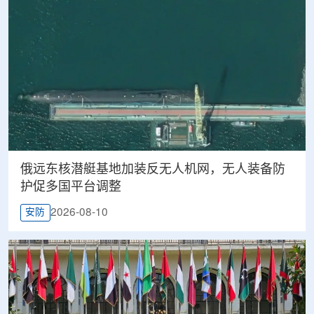
俄远东核潜艇基地加装反无人机网，无人装备防
护促多国平台调整
2026-08-10
安防