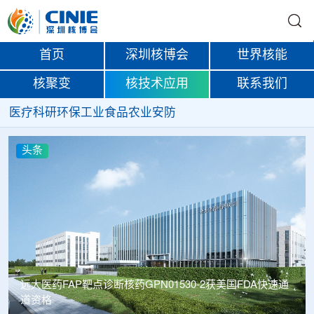
首页
深圳核博会
世界核能
核聚变
核技术应用
联系我们
医疗
科研
环保
工业
食品
农业
安防
头条
远大医药FAP靶点诊断核药GPN01530-2获美国FDA快速通
道资格