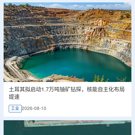
土耳其拟启动1.7万吨铀矿钻探，核能自主化布局
提速
2026-08-10
工业