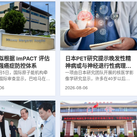
根据 imPACT 评估
日本PET研究提示晚发性精
强癌症防控体系
神病或与神经退行性病理相
8月5日，国际原子能机构牵
关
一项由日本研究团队开展的核医学影
国际审查显示，巴哈马在加
像学研究显示，许多在40岁以后首
疗服务方面具备进一步提升
次出现幻觉、妄想等精神病性症状的
06
2026-08-06
次审查为该国改善癌症服务
成年人，大脑内存在与阿尔茨海默病
短诊疗等待时间并提升患者
及其他神经退行性疾病相关的蛋白异
提出了路线图。巴哈马拿骚
常沉积。研究纳入37名晚发性精神
主医院(图片：Pelow
病患者和47名年龄匹配的健康对照
dobe Stock)这项 imPACT
者。研究人员采用淀粉样蛋白PET示
际原子能机构、世界卫生组
踪剂^11C-PiB，以及tau蛋白PET示
卫生组织和国际癌症研究机
踪剂^18F-florzolotau，对受试者大
展，应巴哈马卫生与健康部
脑中的β-淀粉样蛋白和tau蛋白积累