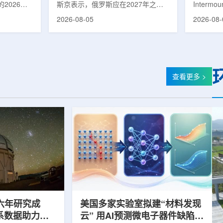
2026年
斯京表示，俄罗斯应在2027年之前
Intermo
蕴韬
速器
在山西省太
完成国产核磁共振成像仪的研制工
加斯西南
2026-08-05
2026-08-
核技术应用
作。米舒斯京在访问克孜勒共和国咨
该诊所名为B
份有限公司
询诊断中心期间了解了相关进展。视
约9万平方英
推动核医疗
察中心已安装的磁共振成像设备时，
地区，是
方面发挥着
他向俄罗斯卫生部长米哈伊尔·穆拉
新建项目。B
隙，中国同
什科询问国产设备研发情况。穆拉什
筑，于7
中核集团首
科表示，相关研发工作正由俄罗斯国
开放日活
查看更多 >
专访时表
家原子能公司推进，并称该设备预计
了此前分
医药中心投
将在明年完成。米舒斯京随后表示，
的初级保
系统布局，
希望俄罗斯明年能够拥有本国研制的
童、成人
差距。同
核磁共振成像仪。该设备若按计划
疗服务。
完...
括成人及..
六年研究成
美国多家实验室拟建“材料发现
星系数据助力约
云” 用AI预测微电子器件缺陷影