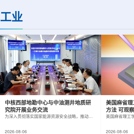
(CMS)设计和建造两台高亮度零度量能
困扰学术界近半个世
器(HL-ZDC)。该项目周期为四年，由堪
谜。该发现不仅为量
工业
萨斯大学物理与天文系教授迈克尔·默里
供了决定性验证，也
和堪萨斯大学杰出教授克里斯托夫·罗永
形态——纯由力构成
共同领导。其中，默里同时担任CMS高
子核由质子和中子组
亮度零度量能器升级项目负责人。...
由夸克组成。夸克之
互...
中核西部地勘中心与中油测井地质研
美国麻省理
究院开展业务交流
方法 可观
为深入贯彻落实国家能源资源安全战略，推动油
美国麻省理工
气测井与铀矿地质勘查技术互融互通，促进跨行
在多层材料中
业科研资源共享与关键技术联合攻关，近日，中
算机芯片等电
2026-08-06
2026-08-06