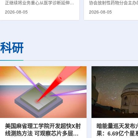
正继续将业务重心从医学诊断延伸至
协会放射性药物分会主办的
集团首席科学家刘
治疗领域。8月5日，三星HME美国
放射性药物创新发展大会
2026-08-05
2026-08-05
公司与美国放射外科公司Accuray宣
原市举行。作为中核集团
布签署一份不具约束力的合作意向
的核心平台，中国同辐股
书，双方计划围绕基于容积成像的精
(以下简称：中国同辐)在
准放射治疗解决方案开展合作探讨。
科技自立自强与普惠民生
根据意向书，双方拟研究将三星移动
压舱石的作用。在大会间
科研
CT扫描仪BodyTom与Accuray机器
辐党委委员、总工程师、
人放射外科平台CyberKnife相结合。
席科学家刘蕴韬接受记者
该合作方向旨在把高分辨率三维成像
示，中国同辐将加快在建
能力与图像引导机器人放射外科技术
产运行，加快智慧核医学
连接起来，使医务人员能够更准确地
持续缩小城乡核医疗资源
确...
时，以...
美国麻省理工学院开发超快X射
暗能量巡天发布
线测热方法 可观察芯片多层结
果：6.69亿个