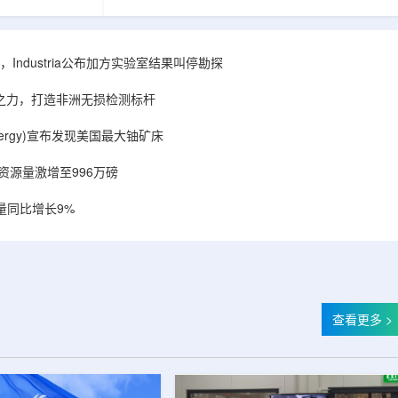
相关关键项目，
回报指数——该指数正是 Global X 铀ETF(NYSE
提供空间和基础
Arca: URA，资管超50亿美元)的跟踪基准，本次
施位于布鲁克菲
随 Solactive 定期再平衡生效。公司联合创始人兼
.1087万平方英
CEO Alessandro Petruzzi 称，这使被动/主题投
Industria公布加方实验室结果叫停勘探
布在康涅狄格州
资者可通过指数直接触达其 SOLO™ 微堆故事，
。该设施预计于
与 Cameco、Kazatomprom、Centrus、Oklo、
心之力，打造非洲无损检测标杆
租户装修工...
NuScale、X-energy、三菱重...
r Energy)宣布发现美国最大铀矿床
铀资源量激增至996万磅
量同比增长9%
查看更多 >