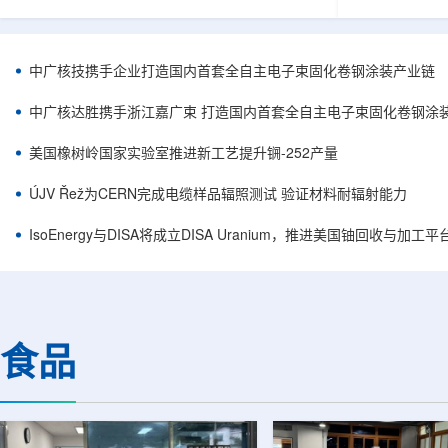
核西部地勘中心党委书记王乐力带队赴中油测井
成果已发表于
地质研究院，开展专项技术交流研讨。会上，中
寸不断缩小、
油测井地质研究院党委书记万金彬系统介绍了国
为限制性能提
内油气测井成套装备、井下探测、岩石物理实
在面对真实电
中广核技携手企业打造国内首套全自主电子束固化卷钢涂装产业链
验、智能测井解释、深井探测及多源地质数据解
如常用的时域
析等成熟技术体系，并结合实战案例分享了含油
热传输情况，
中广核达胜携手浙江嘉广束 打造国内首套全自主电子束固化卷钢涂
气盆地铀矿勘查经验。王乐力介绍了西部中...
上捕捉快速变化
美国橡树岭国家实验室推进新工艺提升锎-252产量
ÚJV Řež为CERN完成电缆样品辐照测试 验证材料耐辐射能力
IsoEnergy与DISA将成立DISA Uranium，推进美国铀回收与加工
食品