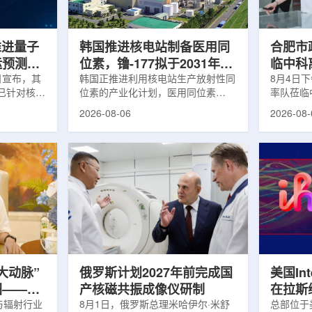
面量产。之
Dynamic Couch，以及表面引导放
请求进行
扩大生产范
射治疗系统IDENTIFY。亚洲大学医
力和实际
院表示，该院是韩国首...
家组访...
s推进量子
韩国推进核电站制备医用同
合肥市
运预测模
位素，镥-177拟于2031年商
临中科
.近日宣布，其
业化生产
韩国正推进利用核电站生产放射性同
8月4日
um已针对核工
位素的产业化计划，医用同位素
率队莅临
提出新方
镥-177(Lu-177)被列为首个商业化目
座谈交流
2026-08-06
2026-08-
核粒子输运
标产品。韩国水力与原子能公司表
山，市政
统设计等计
示，计划优先实现Lu-177商业化生
董事长江
传统粒子输
产，后续还可能将产品范围扩大至
张晓峰、
中具有重要
钴-60、氚-3和氦-3等同位素。Lu-
中国科学
算资源，并
177是当前全球放射性药物市场中应
长宋云涛
研发和优化
用较广的治疗性放射性同位素，可用
经理陈永
um此次提出的
于前列腺癌、神经内分泌肿瘤等疾病
俊、光若
型转化为量
相关放射性药物。此前，韩国所需
中科离子
机游走动力
Lu-177完全依赖进口。由于其半衰
围绕核医
架中表示和
期约为6.6天，从生产、运输到药物
破、成果
制备和患者给药...
面开...
大动脉”
俄罗斯计划2027年前完成国
美国Inte
图——专
产核磁共振成像仪研制
在拉斯
师、中核
与辐射行业
8月1日，俄罗斯总理米哈伊尔·米舒
所，配置
总部位于