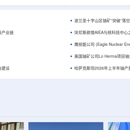
《自然通讯》。随着计算机芯片尺
目旨在提升产能，支持美国海军
功率密度持续提高，器件过热正成
并为公司在核能领域的后续增长
升的重要因素。传统热流测量方法
设施条件。根据公司披露，新设
子器件的多层结构时存在局限，例
尔德帕克里奇路120号，占地约14
波兰圣十字山区铀矿“突破”落空，
热反射法难以区分不同材料层中的
尺。工厂建成后，将整合目前分
红外成像等方法也难以在微小尺度
丹伯里和贝瑟尔三个地点的业务
装产业链
突尼斯欲借AIEA与核科技中
。为解决这一问题...
2027年初投入使用，若最终设计和
鹰核能公司 (Eagle Nuclea
美国铀矿公司Lo Herma项目
平台建设
哈萨克斯坦2026年上半年铀产