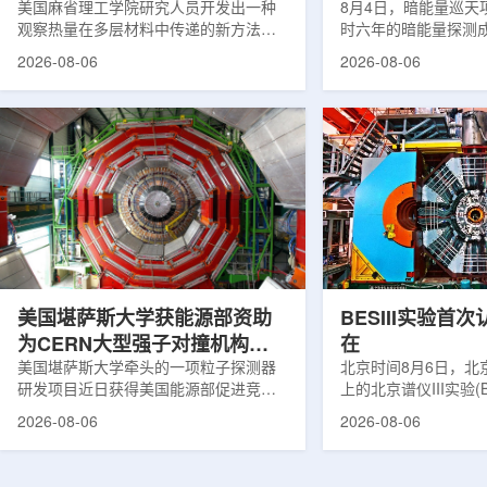
构热传递
美国麻省理工学院研究人员开发出一种
束宇宙加速膨胀
8月4日，暗能量巡天项
观察热量在多层材料中传递的新方法，
时六年的暗能量探测
可用于精确测量计算机芯片等电子器件
形成18篇相关论文，基于
2026-08-06
2026-08-06
内部的热流变化。相关研究成果已发表
年间获取的近30万张
于《自然通讯》。随着计算机芯片尺寸
6.69亿个星系、数千
不断缩小、功率密度持续提高，器件过
多颗超新星的信息，
热正成为限制性能提升的重要因素。传
膨胀和宇宙结构演化。
统热流测量方法在面对真实电子器件的
费米实验室制造了一台
多层结构时存在局限，例如常用的时域
像素数字相机DECa
热反射法难以区分不同材料层中的热传
于智利安第斯山脉的
输情况，红外成像等方法也难以在微小
会托洛洛山美洲际天
尺度上捕捉快速变化。为解决这一问
远镜上。(图片由Reida
题...
加速...
美国堪萨斯大学获能源部资助
BESIII实验首
为CERN大型强子对撞机构建
在
新一代探测器
美国堪萨斯大学牵头的一项粒子探测器
北京时间8月6日，北
研发项目近日获得美国能源部促进竞争
上的北京谱仪III实验(B
性研究的既定计划(DOE EPSCoR)资
在巴西举行的国际高能物
2026-08-06
2026-08-06
助。该项目资助金额为100万美元，将用
2026)上，以特别
于为欧洲核子研究中心(CERN)大型强子
经过15年的持续研究，
对撞机(LHC)上的紧凑型μ子螺线管实验
了证明胶球存在的完