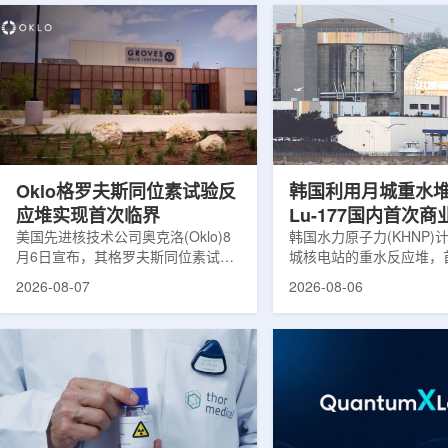
Oklo格罗夫斯同位素试验反
韩国利用月城重水
应堆实现首次临界
Lu-177国内首次
美国先进核技术公司奥克洛(Oklo)8
韩国水力原子力(KHNP)
月6日宣布，其格罗夫斯同位素试验
城核电站的重水反应堆，
反应堆已在低功率状态下实现可控自
生产用于癌症治疗的放射
2026-08-07
2026-08-06
持核链式反应，达到首次临界。这一
镥-177(Lu-177)。目
进展距离该项目破土动工不到一年。
进口该原料，这给当地的
格罗夫斯同位素试验反应堆设施(图
企业如Cellbion和Futur
片：格罗夫斯)格罗夫斯低功率试验
了成本压力和供应不稳定
反应堆位于美国得克萨斯州洛克哈
内普遍认为国内生产将有
特，是美国能源部反应堆试点计划下
元化的供应链并缩短运输
首个在私人土地上实现临界的反应
计划的首要目标是实现镥-
堆。根据奥克洛介绍，该设施从未开
化生产，预计在2028年