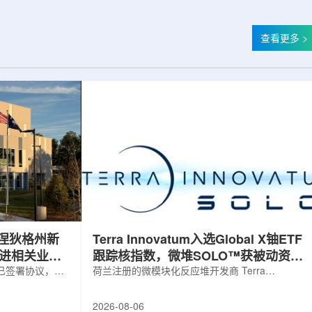
查看更多 >
涅狄格州新
Terra Innovatum入选Global X铀ETF
推进相关业务
跟踪核指数，微堆SOLO™获被动资金
，已签署协议，将
曝光
荷兰注册的微模块化反应堆开发商 Terra
新建一座工厂，
Innovatum Global N.V.(NASDAQ: NKLR)于2026
业务运营。该项
年8月3日开盘起纳入 Solactive 全球铀与核部件总
2026-08-06