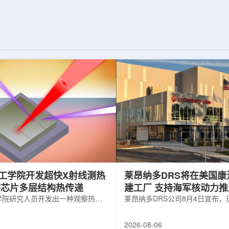
纪的胶球存在之
实验室和原子能公司有限公司(AECL)正
子色动力学理论提
式确立了合作关系。该学术合作计划将
表明一类全新物质
为参学院校提供进入国家级实验室基础
的物质的存在。原
设施、技术和专业知识的渠道，合作领
成，质子和中子又
域涵盖清洁能源、医疗健康、环境修复
间靠胶子传递强相
以及国家安全等多个方面。此次...
工学院开发超快X射线测热
莱昂纳多DRS将在美国康
察芯片多层结构热传递
建工厂 支持海军核动力
学院研究人员开发出一种观察热量
增长
莱昂纳多DRS公司8月4日宣布
传递的新方法，可用于精确测量计
在美国康涅狄格州布鲁克菲尔德
子器件内部的热流变化。相关研究
用于扩大并整合其海军电力系统
2026-08-06