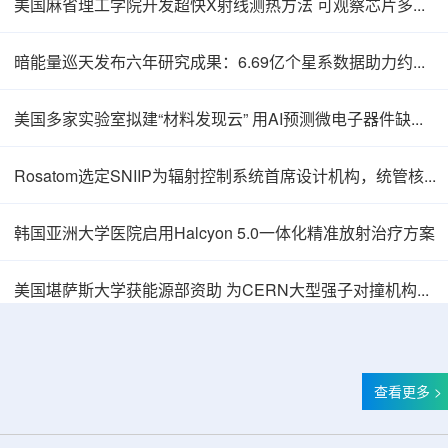
美国麻省理工学院开发超快X射线测热方法 可观察芯片多层结构热传递
暗能量巡天发布六年研究成果：6.69亿个星系数据助力约束宇宙加速膨胀
美国多家实验室拟建“材料发现云” 用AI预测微电子器件缺陷影响
Rosatom选定SNIIP为辐射控制系统首席设计机构，统管核设施放射仪表标准化与进口替代保障
韩国亚洲大学医院启用Halcyon 5.0一体化精准放射治疗方案
Thor Medical从AlphaOne首次交付高纯度钍-
美国堪萨斯大学获能源部资助 为CERN大型强子对撞机构建新一代探测器
查看更多 >