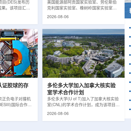
目(DES)发布历
响
美国能源部阿贡国家实验室、劳伦斯伯
成果。该项目汇总
克利国家实验室、橡树岭国家实验室和
2013年至2019
西北大学的研究人员正计划开发材料发
2026-08-06
天文图像，记录了
现云平台，利用基于物理学原理的人工
个星系团以及3000
智能框架，预测微小缺陷如何影响微电
用于研究宇宙加速
子器件的性能和寿命。材料发现云可视
为了实现DES，
化图，这是一个基于物理学原理的人工
极其灵敏的5.7亿
智能框架，它整合了实验数据、模拟和
m，并将其安装在位
高性能计算，用于预测微小缺陷如何影
美国国家科学基金
响微电子器件的性能和寿命。(图片由
文台的布兰科4米望
ChatGPT 提供。)微电子器件广泛用于
r Hahn/费米国家
智能手机、笔记本电脑、安全通信和人
工...
次认证胶球的存
多伦多大学加入加拿大核实验
室学术合作计划
京正负电子对撞机
多伦多大学(U of T)加入了加拿大核实验
ESIII)国际合作组
室(CNL)的学术合作计划，成为该项目中
理大会(ICHEP
的第十家参与机构。这项举措旨在加强
2026-08-06
大会报告的形式宣布：
加拿大的核能人才储备并支持相关研
BESIII实验建立
究。在施瓦茨·赖斯曼创新园区举行了签
整证据链，解开了
约仪式，标志着多伦多大学、加拿大核