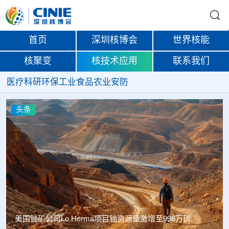
首页
深圳核博会
世界核能
核聚变
核技术应用
联系我们
医疗
科研
环保
工业
食品
农业
安防
头条
美国铀矿公司Lo Herma项目铀资源量激增至996万磅