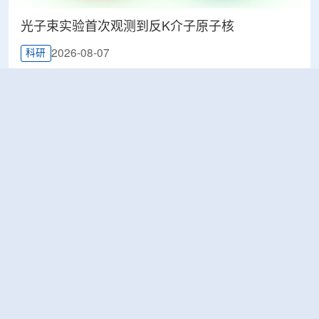
光子束实验首次观测到反K介子原子核
2026-08-07
科研
韩国忠清北道上半年农水产品放射性检测结果达
标