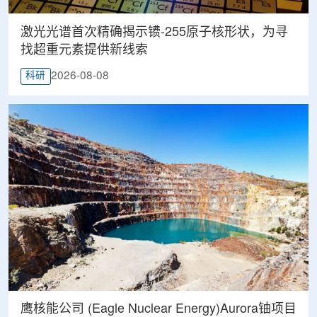
激光光谱首次精确揭示镄-255原子核形状，为寻
找超重元素提供新线索
2026-08-08
科研
鹰核能公司 (Eagle Nuclear Energy)Aurora铀项目