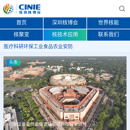
首页
深圳核博会
世界核能
核聚变
核技术应用
联系我们
医疗
科研
环保
工业
食品
农业
安防
头条
中核辐智正式设立 中国同辐持股90%打通核医疗全产业链