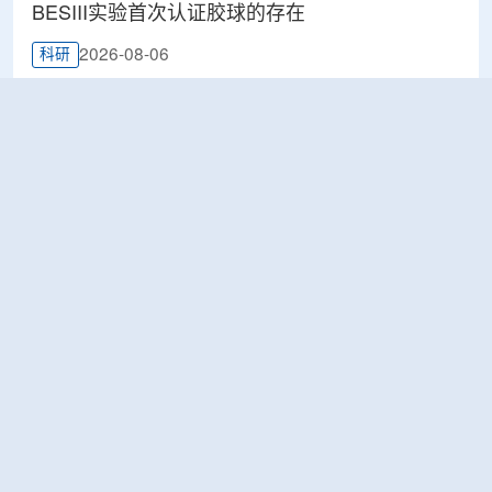
BESIII实验首次认证胶球的存在
2026-08-06
科研
巴哈马拟根据 imPACT 评估结果加强癌症防控体
系
2026-08-06
医疗