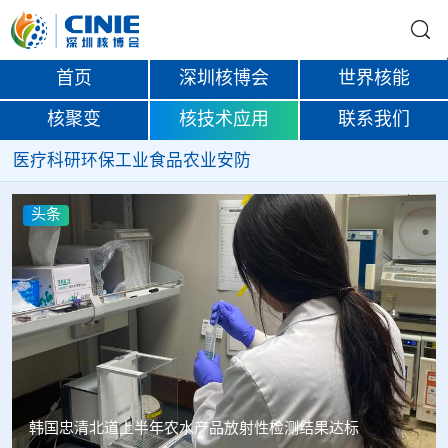
首页
深圳核博会
世界核能
核聚变
核技术应用
联系我们
医疗
科研
环保
工业
食品
农业
安防
头条
Oklo格罗夫斯同位素试验反应堆实现首次临界