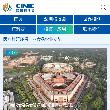
首页
深圳核博会
世界核能
核聚变
核技术应用
联系我们
医疗
科研
环保
工业
食品
农业
安防
头条
俄罗斯首款国产3D扫描仪Helix列入国家产品名录，
Rosatom完善增材制造技术链