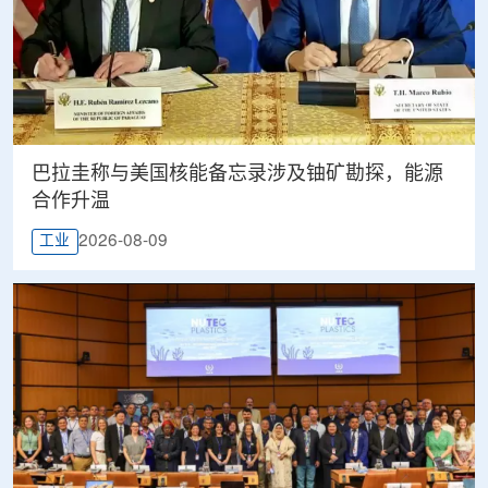
巴拉圭称与美国核能备忘录涉及铀矿勘探，能源
合作升温
2026-08-09
工业