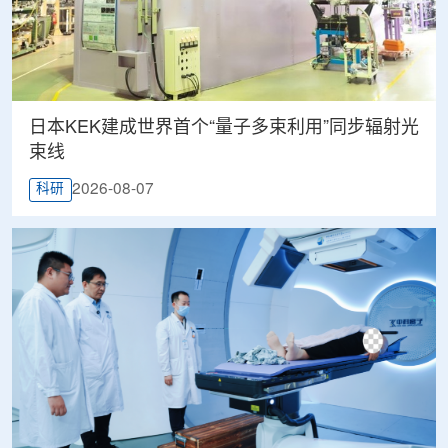
日本KEK建成世界首个“量子多束利用”同步辐射光
束线
2026-08-07
科研