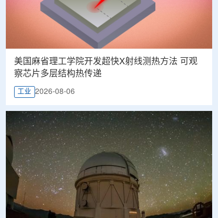
美国麻省理工学院开发超快X射线测热方法 可观
察芯片多层结构热传递
2026-08-06
工业