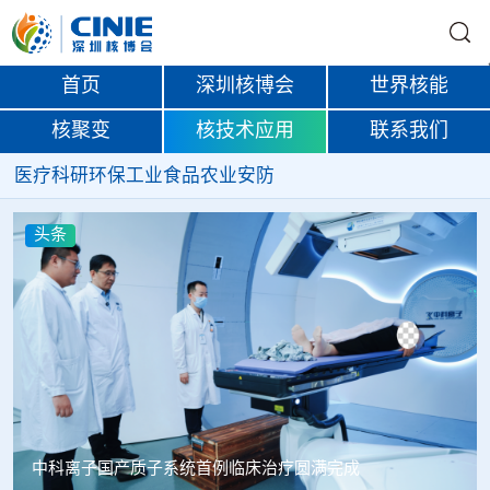
首页
深圳核博会
世界核能
核聚变
核技术应用
联系我们
医疗
科研
环保
工业
食品
农业
安防
头条
韩国忠清北道上半年农水产品放射性检测结果达标