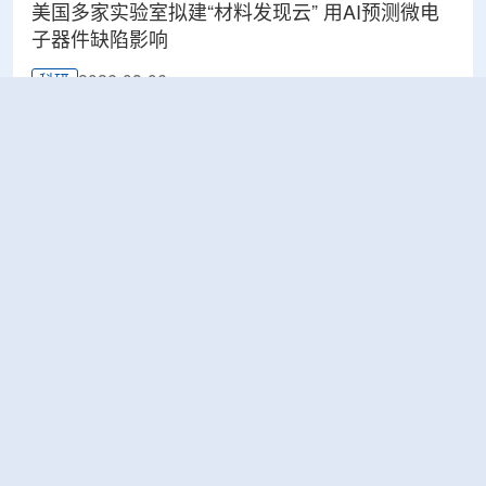
美国多家实验室拟建“材料发现云” 用AI预测微电
子器件缺陷影响
2026-08-06
科研
Rosatom选定SNIIP为辐射控制系统首席设计机
构，统管核设施放射仪表标准化与进口替代保障