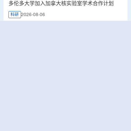
多伦多大学加入加拿大核实验室学术合作计划
2026-08-06
科研
Terra Innovatum入选Global X铀ETF跟踪核指
数，微堆SOLO™获被动资金曝光
2026-08-06
工业