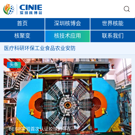
首页
深圳核博会
世界核能
核聚变
核技术应用
联系我们
医疗
科研
环保
工业
食品
农业
安防
头条
Thor Medical从AlphaOne首次交付高纯度钍-228，商业供货
启动