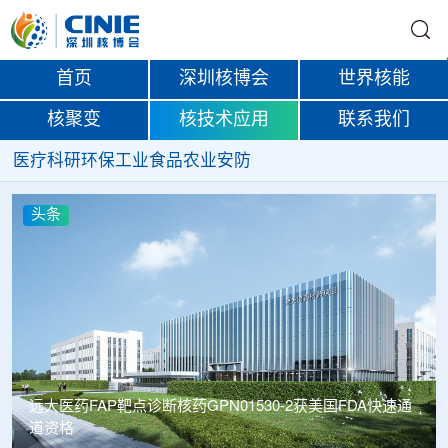
首页
深圳核博会
世界核能
核聚变
核技术应用
联系我们
医疗
科研
环保
工业
食品
农业
安防
头条
远大医药FAP靶点诊断核药GPN01530-2获美国FDA快速通
道资格