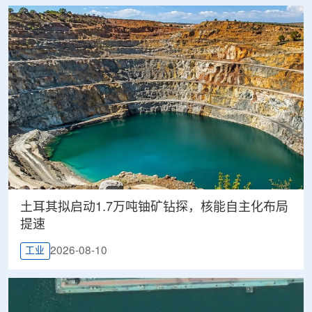
土耳其拟启动1.7万吨铀矿钻探，核能自主化布局
提速
2026-08-10
工业