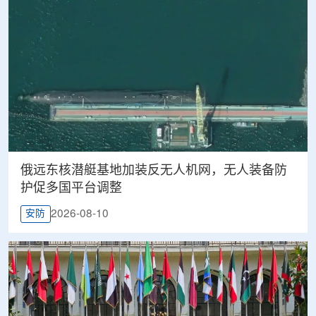
俄远东核潜艇基地加装反无人机网，无人装备防
护促多国平台调整
2026-08-10
安防