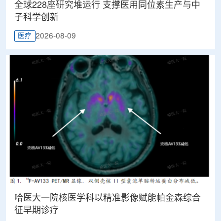
全球228座研究堆运行 支撑医用同位素生产与中
子科学创新
2026-08-09
医疗
哈医大一院核医学科以精准影像赋能帕金森综合
征早期诊疗