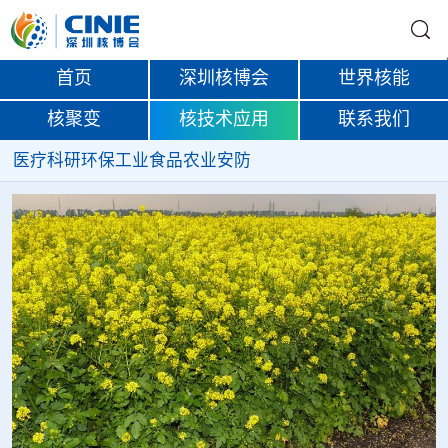
首页
深圳核博会
世界核能
核聚变
核技术应用
联系我们
医疗
科研
环保
工业
食品
农业
安防