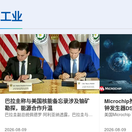
机构合作完成。研究结果不仅修正了以
区的170余名学者开
往标准数据表中部分不合理的核性质数
题覆盖高能物理、核
工业
值，也为现代原子核理论模型提供了关
和宇宙学等多个理论
键实验验证。镄是自然界中不存在的人
时涉及超越标准模型
工合成重元素，镄-255含有100个质子
量子光学与量子信息
和155个中子，实验获取极为困难。研究
分子等交叉研究领域。
团...
巴拉圭称与美国核能备忘录涉及铀矿
Microc
勘探，能源合作升温
钟发生器DS
巴拉圭副总统佩德罗·阿利亚纳透露，巴拉圭与美
美国Microchip
国近期签署的核能领域谅解备忘录，不仅涉及民
抗辐射六输出
用核能发展，也包括与铀矿勘探相关的合作内
及其他航空航
2026-08-09
2026-08-09