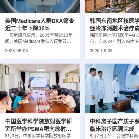
可能是脱垂的重要原因之一。阔韧带
重要来源。其中，锝-99
连接子宫与盆腔内壁，其强度和弹性
于癌症以及心脏、脑部和
主...
断;全球大...
美国Medicare人群DXA筛查
韩国东南地区核医
近二十年下降35%
症冷冻消融术治疗
一项新研究显示，2005年至2023年
100例
韩国东南地区核医学中心
间，美国Medicare受益人接受双能X
布，自2024年引入癌症
射线吸收测定(DXA)检查的比例明显
以来，中心已完成超过10
2026-08-08
2026-08-08
下降，降幅达35%。DXA常用于骨密
术，共为104名癌症患者
度检测和骨质疏松相关筛查，研究结
冷冻消融术是一种微创肿
果提示，不同人群之间的筛查可及性
法。治疗过程中，医生在
差异正在扩大。研究人员分析了超过
成像引导下，将细治疗针
500万名Medicare受益人的理赔数
瘤部位，通过零下40摄
据。结果显示，DXA使用率从2005
的超低温冷冻病灶，使癌
年的每10万名受益人7255次，下降
死。由于低温冷冻本身具
至2023年的每10万名受益人4690
作用，该技术有助于减轻
次。相关研究已发表于
减少对周围正常组织的损
《Osteoporosis International》。下
术后较快恢复。据该中心
降幅度在人群之间并不均衡。...
接受治疗的患者中，肝...
中国医学科学院放射医学研
中科离子国产质子
究所举办PSMA靶向放射性
临床治疗圆满完成
药物学术报告会
8月3日，中国医学科学院放射医学
8月7日上午，合肥中科