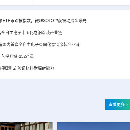
和第719号决议
舰Aurora铀项目位于俄勒冈—内华达边境，按S-K
首款、也是目前唯
1300标准含indicated资源3275万磅、inferred
扫描仪。
498万磅。公司已递交许可申请，计划打47个
斯国家原子能公司增材
孔、总进尺约2.7万英尺的预可研钻探，待联邦与
obal X铀ETF跟踪核指数，微堆SOLO™获被动资金曝光
制造。自2025年
州审批通过后开工，预计2027年下半年完成预可
斯国家原子能公
研。技术端近期增补Yukuskokon Professional
套全自主电子束固化卷钢涂装产业链
...
Services，并扩大与BBA USA、SLR I...
造国内首套全自主电子束固化卷钢涂装产业链
艺提升锎-252产量
样品辐照测试 验证材料耐辐射能力
查看更多 >