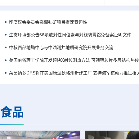
容。他在谈及与美国国务卿马尔科·鲁比奥及副国
简化复杂系统
务卿克里斯托弗·兰道的会晤时，将该协议称为历
常需要高度稳
史性文件，认为这反映出两国关系正处于前所未
科学载荷等任
有的接近阶段。巴美双方此次接触并不局限于核
(GNSS)信
印度议会委员会强调铀矿项目提速紧迫性
能议题，而是涵盖双边合作、安全、投资和地区
统方案往往依
政治等多个层面。阿利亚纳称，美国方面有意加
件，分别为不
生态环境部公告66项放射性同位素与射线装置豁免备案证明文件
强对巴拉圭能源领域的投资，尤其关注...
元器件数量增加
中核西部地勘中心与中油测井地质研究院开展业务交流
美国麻省理工学院开发超快X射线测热方法 可观察芯片多层结构热
莱昂纳多DRS将在美国康涅狄格州新建工厂 支持海军核动力推进相
食品