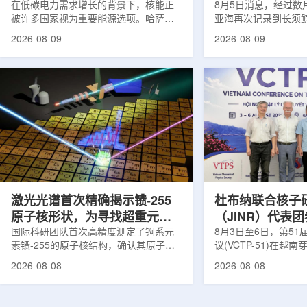
在低碳电力需求增长的背景下，核能正
8月5日消息，经过数
被许多国家视为重要能源选项。哈萨克
亚海再次记录到长须
斯坦也在推进本国核能发展。与核电站
测由连接意大利国家
2026-08-09
2026-08-09
建设同样关键的是，核燃料、结构材
国家实验室(LNS-IN
料、反应堆运行工况及安全系统需要经
多个实验共同完成，涉及
过长期研究、试验和验证，研究堆和实
LOWNOISER和VO
验装置正是承担这类工作的核心平台。
相关工作由LNS-IN
不同于以发电为主要目标的动力堆，研
物质结构中心(CSFN
究堆更接近专业核科学实验室。科研人
测发生在冬季末期。
员可在其中研究核燃料和结构材料行
域正受到一项长期近
为，模拟反应堆不同运行状态，包括偏
理勘测活动带来的强
离正常工况的情形，测试新技术，并验
距离飓风哈里过境也
证后续用于核...
在复杂声学背景...
激光光谱首次精确揭示镄-255
杜布纳联合核子
原子核形状，为寻找超重元素
（JINR）代表
提供新线索
国际科研团队首次高精度测定了锕系元
南理论物理会议
8月3日至6日，第5
素镄-255的原子核结构，确认其原子核
议(VCTP-51)在越
呈明显的长椭球形，类似橄榄球。这项
核研究所理论物理实
2026-08-08
2026-08-08
研究发表于《物理评论快报》，由德国
验室的科研人员组成
美因茨约翰内斯·古腾堡大学、亥姆霍兹
南、德国、印度、中
美因茨研究所、瑞典哥德堡大学等18家
罗斯、台湾、菲律宾