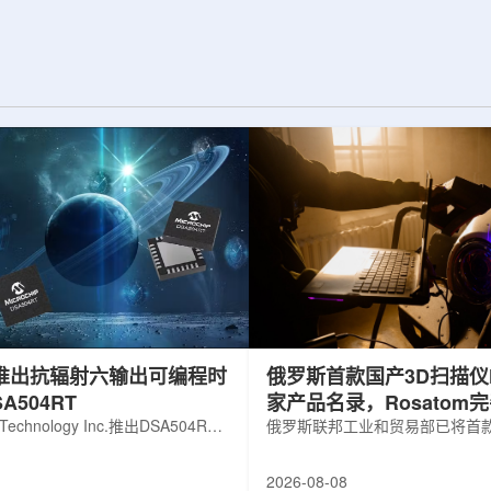
展交流。本届会议议
前已开始安装大型中微子探测器模块的
物理、凝聚态物理
结构元件。该实验由近探测器和远探测
物理前沿方向，同
器组成：近探测器位于费米实验室，远
物理、分子物理、
探测器设在南达科他州桑福德地下研究
、生物材料和生物
设施地下约1英里处。两个探测器都将采
广泛的议程...
用液氩时间投影室技术，用于记录中微
子...
hip推出抗辐射六输出可编程时
俄罗斯首款国产3D扫描仪H
A504RT
家产品名录，Rosatom
 Technology Inc.推出DSA504RT
技术链
俄罗斯联邦工业和贸易部已将首款
可编程时钟发生器，面向航天器以
RangeVision Helix列入俄
天和国防高可靠性电子系统，旨在
名录，以及经确认的俄罗斯制造
2026-08-08