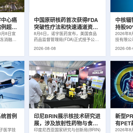
m被广泛用
退行性疾病分子影像诊断领域取得重
在肿瘤退
骨骼疾病诊
要突破，为帕金森病患者提供更加精
下，既往
准、客观...
当天的实际
学中心癌
中国原研核药首次获得FDA
中核辐
病例超过
突破性疗法和快速通道资格
持股9
8月8日宣
双重认定
8月6日，诺宇医药宣布，美国食品
链
2026年
冷冻消融术
药品监督管理局(FDA)正式授予公司
技有限公
0例相关手
自主研发的68Ga-NYM096突破性疗
式设立。
2026-08-08
2026-08-
提供治疗。
法认定(Breakthrough Therapy
司(以下
瘤治疗方
Designation, BTD)及快速通道资格
江)科创
CT或超声
认定(Fast Track Designation,
创)共同
精准插入肿
FTD)。这是原研核药领域中国首个
90%，
氏度或更低
获得美国 FDA 突破性疗法认定、首
将承接中
细胞发生坏
个同时获得 FDA 突破性疗法与快速
务，锚定
有一定麻醉
通道双项认定的产品，创造了核药领
公司以智
患者疼痛，
域里程碑式突破。68Ga-NYM096是
体，打通
伤，并促进
一款特异性结合CAⅨ的肾癌小分子
慧核医学
介绍，目前
诊断核药，适用于疑似或确认转移性
发展模式
肾透明细胞癌(cl...
向全价值链
系统首例
印尼BRIN展示核技术研究进
新型P
展，涉及放射性药物与食品
有PE
离子医学技
辐照应用
印度尼西亚国家研究与创新局(BRIN)
境
2026年