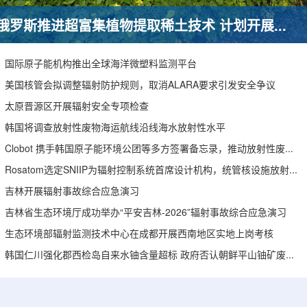
俄罗斯推进超富集植物提取稀土技术 计划开展田间试验
国际原子能机构推出全球海洋微塑料监测平台
美国核管会拟调整辐射防护规则，取消ALARA要求引发安全争议
太原晋源区开展辐射安全专项检查
韩国将调查放射性废物海运航线沿线海水放射性水平
Clobot 携手韩国原子能环境公团等多方签署备忘录，推动放射性废物安全管理多机型机器人示范
Rosatom选定SNIIP为辐射控制系统首席设计机构，统管核设施放射仪表标准化与进口替代保障
吉林开展辐射事故综合应急演习
吉林省生态环境厅成功举办“平安吉林-2026”辐射事故综合应急演习
生态环境部辐射监测技术中心在成都开展西南地区实地上岗考核
韩国仁川强化郡西检岛自来水铀含量超标 政府否认朝鲜平山铀矿废水影响