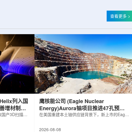
查看更多 >
elix列入国
鹰核能公司 (Eagle Nuclear
完善增材制造
Energy)Aurora铀项目推进47孔预可
国产3D扫描仪
研钻探
在美国重建本土铀供应链背景下，新上市的Eagle
罗斯电子产品统一注册
Nuclear Energy Corp.凭借其号称全美最大常规
工业产品名录。
measured+indicated铀矿藏进入行业视野。其旗
2026-08-08