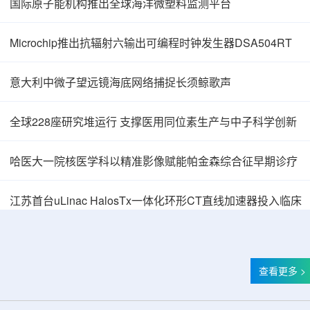
国际原子能机构推出全球海洋微塑料监测平台
Microchip推出抗辐射六输出可编程时钟发生器DSA504RT
意大利中微子望远镜海底网络捕捉长须鲸歌声
全球228座研究堆运行 支撑医用同位素生产与中子科学创新
哈医大一院核医学科以精准影像赋能帕金森综合征早期诊疗
中核辐智正式设立 中国同辐持股90%打通核医
江苏首台uLinac HalosTx一体化环形CT直线加速器投入临床
查看更多 >