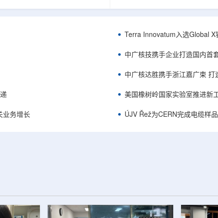
中的定时架构。航天器电子设备通
相关登记依据俄罗斯政府第878号
定的时间参考，用于导航、通信和
完成。至此，Helix成为俄罗斯
务，尤其是在全球导航卫星系统
一被纳入上述国家注册名录的3D
号可能不可用或受到干扰的环境中。传
RangeVision Helix由俄罗
Terra Innovatum入选Gl
赖多个振荡器、缓冲器和定时器
制造合作伙伴RangeVision研发
同子系统提供时钟信号，由此带来
以来，该公司成为唯一纳入俄罗
中广核技携手企业打造国内首
、系统质量上升和电路复杂...
司增材制造生态系统的俄罗斯3D扫描
中广核达胜携手浙江嘉广束 打
传递
美国橡树岭国家实验室推进新工
关业务增长
ÚJV Řež为CERN完成电缆