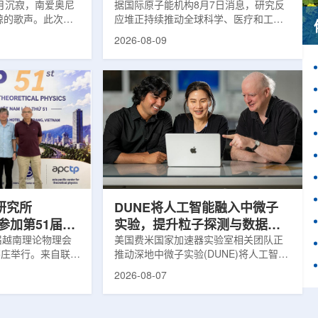
月沉寂，南爱奥尼
据国际原子能机构8月7日消息，研究反
鲸的歌声。此次观
应堆正持续推动全球科学、医疗和工业
核物理研究所南方
领域创新。目前，全球54个国家共有
2026-08-09
FN)海底基础设施的
228座研究堆在运行，另有23座处于建
ITINERIS、
设或规划阶段。这类反应堆不同于用于
NGOLA三个项目，
发电的核反应堆，主要功能是产生中
FN与西西里核物理与
子，为医疗、工业、农业、地质科学、
SM)参与开展。探
法医学及核科学研究提供支撑。从上方
当时，东地中海区
拍摄的研究堆水池。(图片：国际原子能
海油气资源地球物
机构)在医疗领域，研究堆是医用放射性
烈人为噪声影响，
同位素的重要来源。其中，锝-99m被广
仅数周。研究人员
泛用于癌症以及心脏、脑部和骨骼疾病
诊断;全球大...
研究所
DUNE将人工智能融入中微子
团参加第51届越
实验，提升粒子探测与数据处
1届越南理论物理会
理能力
美国费米国家加速器实验室相关团队正
南芽庄举行。来自联合
推动深地中微子实验(DUNE)将人工智能
验室和信息技术实
和机器学习工具融入实验设计、探测器
2026-08-07
代表团参会，与越
运行与数据分析流程，以提升中微子相
国、巴基斯坦、俄
互作用识别、事件分类和探测器管理能
和日本等国家和地
力。DUNE位于长基线中微子设施，目