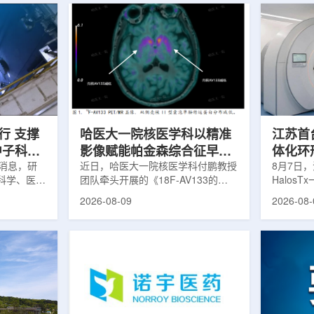
行 支撑
哈医大一院核医学科以精准
江苏首台u
中子科学
影像赋能帕金森综合征早期
体化环
日消息，研
诊疗
近日，哈医大一院核医学科付鹏教授
临床
8月7日，
科学、医疗
团队牵头开展的《18F-AV133的
Halos
全球54个
PET/MR显像在帕金森病中的临床应
南京医科
2026-08-09
2026-08-
运行，另有
用》项目，凭借其卓越的临床价值与
院)正式
段。这类反
创新性，成功获评2025年度省医疗
断级CT
反应堆，主
卫生新技术Ⅰ类推广项目。帕金森病
台，推动
疗、工业、
早期症状隐匿，临床表现复杂，传统
步定位向
及核科学研
诊断主要依赖症状评估和经验判断，
疗是肿瘤
的研究堆水
对于早期阶段、非典型病例以及疾病
分体式放
构)在医疗
鉴别诊断仍存在一定挑战。该技术的
CT室与
性同位素的
推广应用，标志着哈医大一院在神经
也多依据