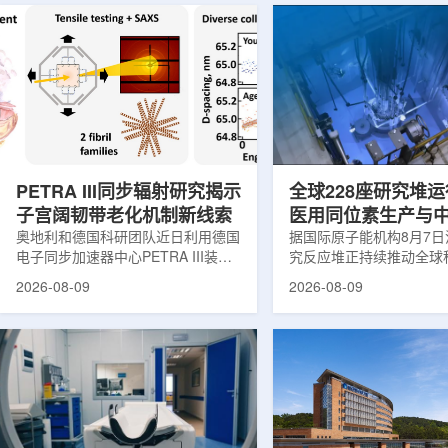
PETRA III同步辐射研究揭示
全球228座研究堆运
子宫阔韧带老化机制新线索
医用同位素生产与
奥地利和德国科研团队近日利用德国
创新
据国际原子能机构8月7
电子同步加速器中心PETRA III装
究反应堆正持续推动全球
置，对支撑子宫的重要韧带——阔韧
和工业领域创新。目前，
2026-08-09
2026-08-09
带进行了X射线分析，为理解盆腔器
国家共有228座研究堆在
官脱垂的发生机制提供了新的生物力
23座处于建设或规划阶
学线索。相关研究成果发表于《生物
应堆不同于用于发电的核
材料学报》。盆腔器官脱垂是女性健
要功能是产生中子，为医
康领域常见但机制仍不清晰的问题，
农业、地质科学、法医学
约40%的女性会受到影响，且多发生
究提供支撑。从上方拍摄
在生命后半段。医学研究人员此前推
池。(图片：国际原子能机
测，子宫周围韧带随年龄发生松弛，
领域，研究堆是医用放射