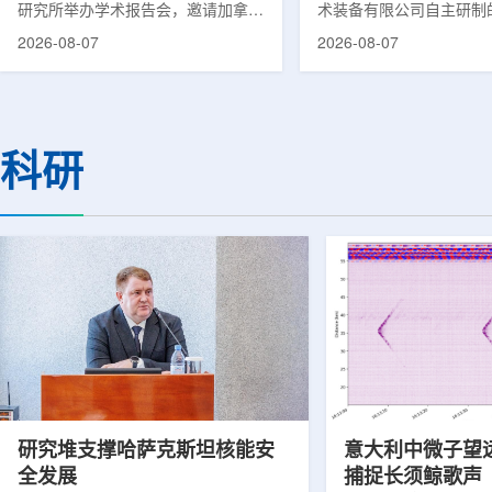
研究所举办学术报告会，邀请加拿大
术装备有限公司自主研制
温哥华不列颠哥伦比亚癌症中心林国
回旋质子治疗系统，在合
2026-08-07
2026-08-07
贤教授作题为《用于前列腺癌诊断与
中心完成首例临床试验受
治疗的前列腺特异性膜抗原靶向放射
这是国内首台国产超导回
性药物开发》的学术报告。报告会采
治疗系统的重要突破。本
取线上线下结合方式举行，放射所部
肺癌患者。试验所用的超
分科研人员和研究生参加。林国贤教
系统，搭载中科离子自主
科研
授长期从事肿瘤诊疗靶向放射性药物
SC240超导回旋加速器
开发研究，已主导或参与发表135余
射野、360°全周束流配
篇同行评议期刊论文，提交30余项
疗全程依托多模融合4D
放射性药物相关专利申请，并完成7
准定位，能实现动态适配
款自研放射性药物的临床转化，应用
疗。设备运行平稳低噪，
于多...
件运...
研究堆支撑哈萨克斯坦核能安
意大利中微子望
全发展
捕捉长须鲸歌声