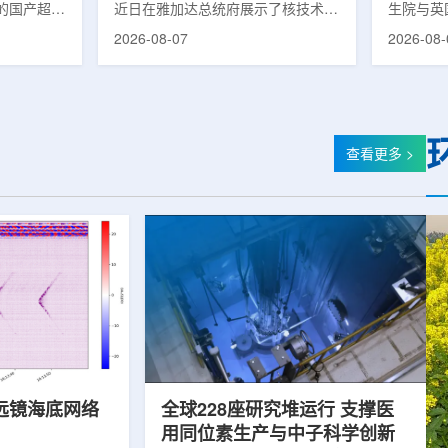
的国产超导
近日在雅加达总统府展示了核技术研
生院与英
肥离子医学
究成果。BRIN局长阿里夫·萨特里亚
布，已建
2026-08-07
2026-08-
试者治疗。
表示，相关技术属于和平利用核能范
变的新型
旋质子放射
畴，应用方向不仅包括能源，也覆盖
验证正电子
例受试者为
粮食和健康等领域。在健康领域，
该方法可
导质子治疗
BRIN正在开发用于核医学的放射性
用，有望
研发的
药物。这类药物含有放射性物质，可
微环境的
，具有超大照
用于癌症诊断和治疗。阿里夫表示，
衰变的下
查看更多 >
送能力。治
放射性药物研发对癌症识别和治疗具
临床PE
图像引导精
有重要意义。在食品领域，BRIN将
湮灭过程
、精准治
核技术用于食品保鲜，重点包括出口
累情况，
治疗控制软
水果的辐照处理。阿里夫介绍，一些
程度相关
进口国要...
远镜海底网络
全球228座研究堆运行 支撑医
用同位素生产与中子科学创新