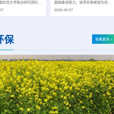
国约克大学联合研究团队宣
面临推进阻力。该项目曾被视为完善
立一种利用正电子三光子衰
韩国东南部区域癌症治疗体系的关键
07
2026-08-07
几何成像原理，并首次成功
环节，但由于政府医疗财政支持方向
素比率成像(PRI)技术。
发生变化，单独获得大规模国家拨款
结合现有临床PET显像剂使
的难度明显上升。据蔚山市8月6日
为核医学影像提供观察组织
消息，蔚山市已于去年3月完成质子
新手段。利用正电子-3光子
治疗中心建设可行性研究及基本规划
环保
一代核医学成像概念图目前
制定服务，并开始争取国家拨款。不
查看更多 >
T扫描主要利用正电子双光子
过，韩国保健福祉部回复称，难以单
显示药物在体内的分布和积
独为蔚山市提供大型项目资金。此
但对组织缺氧等与疾病恶性
前，蔚山市曾计划通过建设质子治疗
的微环境信息捕捉有限。...
中心，构建癌症患者可在区域内完成
手术...