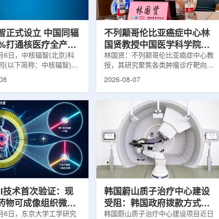
缩、患者体重变化等情况
者和护理人员而言存在理解和操作难
影像可能难以完全反映治疗
度。雷莫·乔治博士LifeNuclear由
...
UAB...
智正式设立 中国同辐
不列颠哥伦比亚癌症中心林
0%打通核医疗全产业
国贤教授中国医学科学院放
8月6日，中核辐智(北京)科
射医学研究所开展学术交流
林国贤：不列颠哥伦比亚癌症中心教
司(以下简称：中核辐智)正
授，其研究聚焦各类肿瘤诊疗靶向放
公司由中国同辐股份有限公
射性药物开发，迄今已主导/参与发
08
2026-08-07
简称：中国同辐)与中核(浙
表135余篇同行评议期刊论文，提交
有限公司(以下简称：中核浙
30余项放射性药物相关专利申请，
出资组建，中国同辐持股
完成自研7款放射性药物的临床转
中核浙创持股10%。中核辐智
化，用于多种肿瘤诊疗。报告会上，
国同辐核医学发展中心业
林国贤教授基于其团队多年的前沿探
智慧核医疗赛道深耕布局。
索，系统梳理了针对前列腺癌靶点
慧核医学物联系统为核心载
PSMA的核药相关研究进展：一是F-
核医疗全产业链条，构建智
18标记PSMA靶向PET显像剂的分子
系统+核药+装备+服务协同
设计与临床优势;二是通过理性优化
，推动业务从单一产品供给
分子结构，大幅提高Lu-177标记治
整合...
疗性核药的肿瘤靶向性，...
RI技术首次验证：现
韩国蔚山质子治疗中心建设
T药物可成像组织微环
受阻：韩国政府拨款方式调
8月6日，东京大学工学研究
整影响项目推进
韩国蔚山质子治疗中心建设项目近日