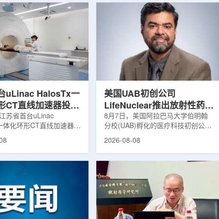
Linac HalosTx一
美国UAB初创公司
形CT直线加速器投入
LifeNuclear推出放射性药物
江苏省首台uLinac
治疗安全指导平台
8月7日，美国阿拉巴马大学伯明翰
Tx一体化环形CT直线加速器在
分校(UAB)孵化的医疗科技初创公司
TheraGuide
大学第三附属医院(常州二
LifeNuclear宣布推出数字化平台
08
2026-08-08
投入临床应用。该设备将诊
TheraGuide，用于帮助接受放射性
与环形加速器集成于同一平
药物癌症治疗的患者在出院后理解并
区域肿瘤放射治疗由传统分
遵循辐射安全指导。放射性药物疗法
同台实时模式转变。放射治
通过使用放射性药物靶向癌细胞，在
治疗的重要方式之一。传统
尽量减少周围健康组织损伤的同时发
疗流程中，患者通常需要在
挥治疗作用。随着该疗法应用范围扩
治疗室之间转运，治疗计划
大，患者在治疗后通常需要阅读并执
此前采集的静态影像制定。
行较为复杂的书面说明，这对部分患