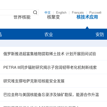
中文
|
English
|
Français
|
Русский
世界核能
核聚变
核技术应用
品
农业
安防
俄罗斯推进超富集植物提取稀土技术 计划开展田间试验
PETRA III同步辐射研究揭示子宫阔韧带老化机制新线索
研究堆支撑哈萨克斯坦核能安全发展
巴拉圭称与美国核能备忘录涉及铀矿勘探，能源合作升温