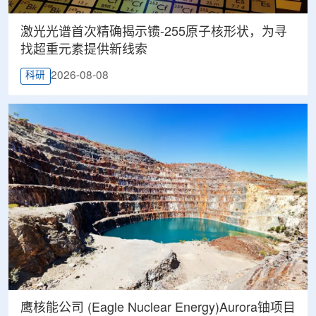
激光光谱首次精确揭示镄-255原子核形状，为寻
找超重元素提供新线索
2026-08-08
科研
鹰核能公司 (Eagle Nuclear Energy)Aurora铀项目