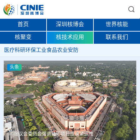
首页
深圳核博会
世界核能
核聚变
核技术应用
联系我们
医疗
科研
环保
工业
食品
农业
安防
头条
中核辐智正式设立 中国同辐持股90%打通核医疗全产业链