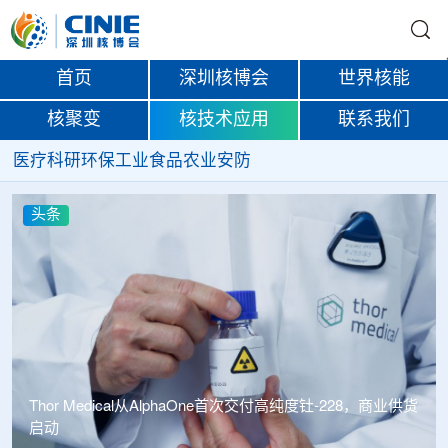
首页
深圳核博会
世界核能
核聚变
核技术应用
联系我们
医疗
科研
环保
工业
食品
农业
安防
头条
Thor Medical从AlphaOne首次交付高纯度钍-228，商业供货
启动